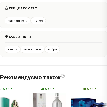
🌸
СЕРЦЕ АРОМАТУ
квіткові ноти
лотос
🌳
БАЗОВІ НОТИ
ваніль
чорна шкіра
амбра
Рекомендуємо також
?
5% збіг
41% збіг
36% збіг