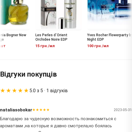
ia Bogner Now
Yves Rocher Flowerparty by
Les Perles d`Orient
e
Night EDP
Orchidee Noire EDP
шт
100 грн./мл
15 грн./мл
Відгуки покупців
★★★★★
5.0 з 5 · 1 відгуків
nataliasobokar
★★★★★
2023-05-31
Благодарю за чудесную возможность познакомиться с
ароматами ,на которые я давно смотрела,но боялась