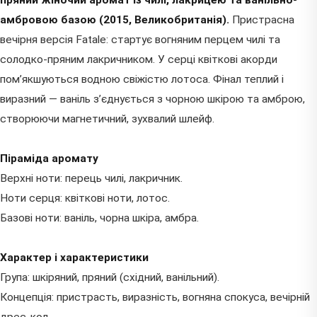
пряний жіночий аромат із чилі, лакрицею та ванільно-
амбровою базою (2015, Великобританія).
Пристрасна
вечірня версія Fatale: стартує вогняним перцем чилі та
солодко-пряним лакричником. У серці квіткові акорди
пом’якшуються водною свіжістю лотоса. Фінал теплий і
виразний — ваніль з’єднується з чорною шкірою та амброю,
створюючи магнетичний, зухвалий шлейф.
Піраміда аромату
Верхні ноти: перець чилі, лакричник.
Ноти серця: квіткові ноти, лотос.
Базові ноти: ваніль, чорна шкіра, амбра.
Характер і характеристики
Група: шкіряний, пряний (східний, ванільний).
Концепція: пристрасть, виразність, вогняна спокуса, вечірній