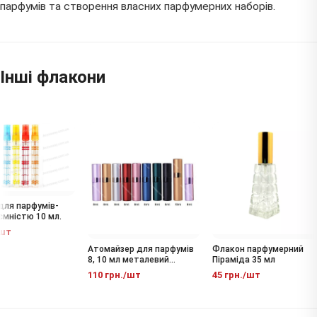
парфумів та створення власних парфумерних наборів.
Інші флакони
ля парфумів-
ємністю 10 мл.
шт
Атомайзер для парфумів
Флакон парфумерний
8, 10 мл металевий
Піраміда 35 мл
флакон-спрей
110 грн./шт
45 грн./шт