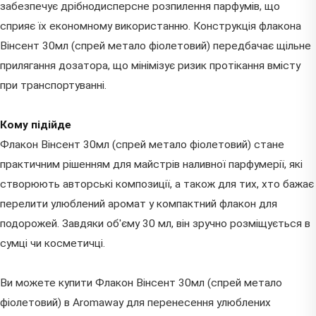
забезпечує дрібнодисперсне розпилення парфумів, що
сприяє їх економному використанню. Конструкція флакона
Вінсент 30мл (спрей метало фіолетовий) передбачає щільне
прилягання дозатора, що мінімізує ризик протікання вмісту
при транспортуванні.
Кому підійде
Флакон Вінсент 30мл (спрей метало фіолетовий) стане
практичним рішенням для майстрів наливної парфумерії, які
створюють авторські композиції, а також для тих, хто бажає
перелити улюблений аромат у компактний флакон для
подорожей. Завдяки об'єму 30 мл, він зручно розміщується в
сумці чи косметичці.
Ви можете купити Флакон Вінсент 30мл (спрей метало
фіолетовий) в Aromaway для перенесення улюблених