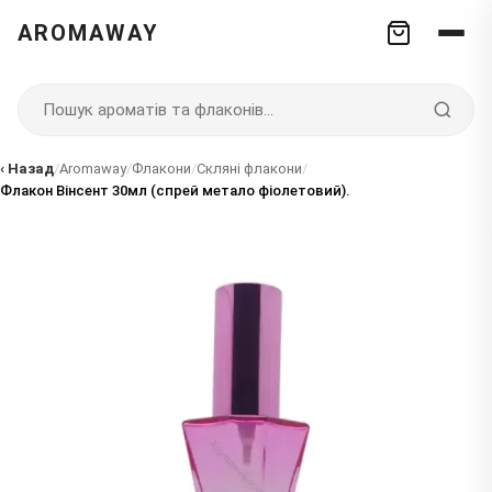
AROMAWAY
‹ Назад
/
Aromaway
/
Флакони
/
Скляні флакони
/
Флакон Вінсент 30мл (спрей метало фіолетовий).