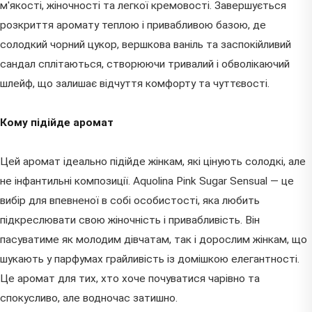
м'якості, жіночності та легкої кремовості. Завершується
розкриття аромату теплою і привабливою базою, де
солодкий чорний цукор, вершкова ваніль та заспокійливий
сандал сплітаються, створюючи тривалий і обволікаючий
шлейф, що залишає відчуття комфорту та чуттєвості.
Кому підійде аромат
Цей аромат ідеально підійде жінкам, які цінують солодкі, але
не інфантильні композиції. Aquolina Pink Sugar Sensual — це
вибір для впевненої в собі особистості, яка любить
підкреслювати свою жіночність і привабливість. Він
пасуватиме як молодим дівчатам, так і дорослим жінкам, що
шукають у парфумах грайливість із домішкою елегантності.
Це аромат для тих, хто хоче почуватися чарівно та
спокусливо, але водночас затишно.