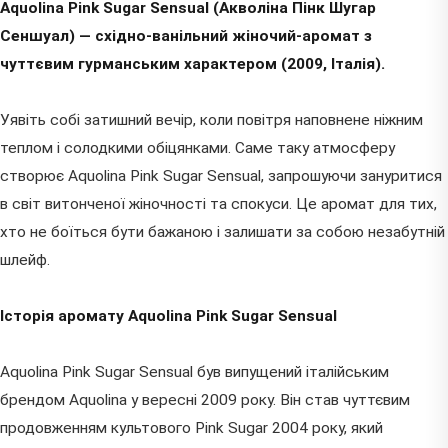
Aquolina Pink Sugar Sensual (Акволіна Пінк Шугар
Сеншуал) — східно-ванільний жіночий-аромат з
чуттєвим гурманським характером (2009, Італія).
Уявіть собі затишний вечір, коли повітря наповнене ніжним
теплом і солодкими обіцянками. Саме таку атмосферу
створює Aquolina Pink Sugar Sensual, запрошуючи зануритися
в світ витонченої жіночності та спокуси. Це аромат для тих,
хто не боїться бути бажаною і залишати за собою незабутній
шлейф.
Історія аромату Aquolina Pink Sugar Sensual
Aquolina Pink Sugar Sensual був випущений італійським
брендом Aquolina у вересні 2009 року. Він став чуттєвим
продовженням культового Pink Sugar 2004 року, який