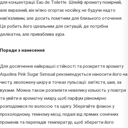
для концентрації Eau de Toilette. Шлейф аромату помірний,
але виразний, він м'яко огортає носійку, не будучи надто
нав'язливим, але досить помітним для близького оточення.
Це робить його ідеальним для ситуацій, де потрібна
делікатна, але приваблива аура.
Поради з нанесення
Для досягнення найкращої стійкості та розкриття аромату
Aquolina Pink Sugar Sensual рекомендується наносити його на
чисту, зволожену шкіру в точках пульсації: зап'ястя, шия, за
вухами. Можна також розпилити невелику кількість у повітря
та увійти в ароматну хмару, щоб парфум рівномірно
розподілився по волоссю та одягу. Зберігайте флакон у
прохолодному, темному місці, подалі від прямих сонячних
променів та перепадів температур, щоб зберегти його