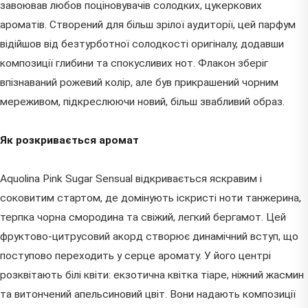
завоював любов поціновувачів солодких, цукеркових
ароматів. Створений для більш зрілої аудиторії, цей парфум
відійшов від безтурботної солодкості оригіналу, додавши
композиції глибини та спокусливих нот. Флакон зберіг
впізнаваний рожевий колір, але був прикрашений чорним
мереживом, підкреслюючи новий, більш звабливий образ.
Як розкривається аромат
Aquolina Pink Sugar Sensual відкривається яскравим і
соковитим стартом, де домінують іскристі ноти танжерина,
терпка чорна смородина та свіжий, легкий бергамот. Цей
фруктово-цитрусовий акорд створює динамічний вступ, що
поступово переходить у серце аромату. У його центрі
розквітають білі квіти: екзотична квітка тіаре, ніжний жасмин
та витончений апельсиновий цвіт. Вони надають композиції