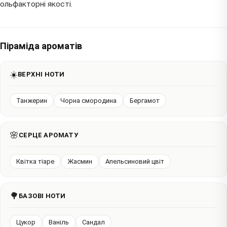
ольфакторні якості.
Піраміда ароматів
☀️
ВЕРХНІ НОТИ
Танжерин
Чорна смородина
Бергамот
🌸
СЕРЦЕ АРОМАТУ
Квітка тіаре
Жасмин
Апельсиновий цвіт
🌳
БАЗОВІ НОТИ
Цукор
Ваніль
Сандал