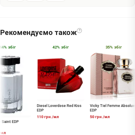
Рекомендуємо також
?
4% збіг
42% збіг
35% збіг
Diesel Loverdose Red Kiss
Vicky Tiel Femme Absolue
EDP
EDP
110 грн./мл
50 грн./мл
Saint EDP
мл