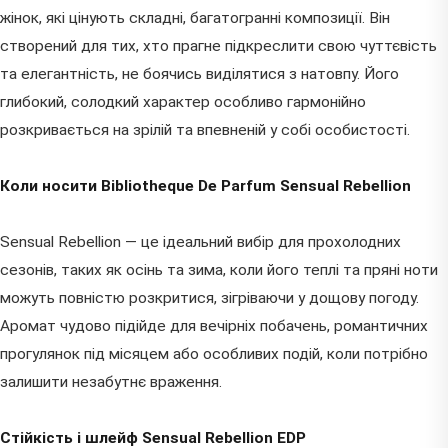
жінок, які цінують складні, багатогранні композиції. Він
створений для тих, хто прагне підкреслити свою чуттєвість
та елегантність, не боячись виділятися з натовпу. Його
глибокий, солодкий характер особливо гармонійно
розкривається на зрілій та впевненій у собі особистості.
Коли носити Bibliotheque De Parfum Sensual Rebellion
Sensual Rebellion — це ідеальний вибір для прохолодних
сезонів, таких як осінь та зима, коли його теплі та пряні ноти
можуть повністю розкритися, зігріваючи у дощову погоду.
Аромат чудово підійде для вечірніх побачень, романтичних
прогулянок під місяцем або особливих подій, коли потрібно
залишити незабутнє враження.
Стійкість і шлейф Sensual Rebellion EDP