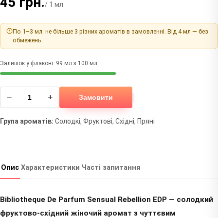
45 грн.
/ 1 мл
По 1–3 мл: не більше 3 різних ароматів в замовленні. Від 4 мл — без
обмежень.
Залишок у флаконі: 99 мл з 100 мл
−
+
Замовити
Група ароматів:
Солодкі, Фруктові, Східні, Пряні
Опис
Характеристики
Часті запитання
Bibliotheque De Parfum Sensual Rebellion EDP — солодкий
фруктово-східний жіночий аромат з чуттєвим