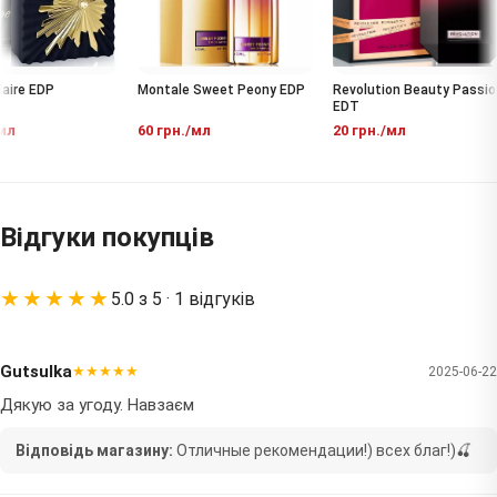
aire EDP
Montale Sweet Peony EDP
Revolution Beauty Passion
EDT
л
60 грн./мл
20 грн./мл
Відгуки покупців
★★★★★
5.0 з 5 · 1 відгуків
Gutsulka
★★★★★
2025-06-22
Дякую за угоду. Навзаєм
Відповідь магазину:
Отличные рекомендации!) всех благ!)🍒