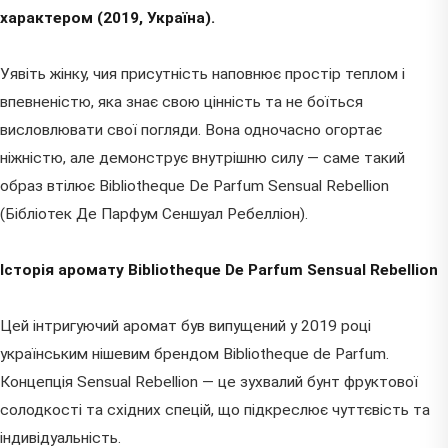
характером (2019, Україна).
Уявіть жінку, чия присутність наповнює простір теплом і
впевненістю, яка знає свою цінність та не боїться
висловлювати свої погляди. Вона одночасно огортає
ніжністю, але демонструє внутрішню силу — саме такий
образ втілює Bibliotheque De Parfum Sensual Rebellion
(Бібліотек Де Парфум Сеншуал Ребелліон).
Історія аромату Bibliotheque De Parfum Sensual Rebellion
Цей інтригуючий аромат був випущений у 2019 році
українським нішевим брендом Bibliotheque de Parfum.
Концепція Sensual Rebellion — це зухвалий бунт фруктової
солодкості та східних спецій, що підкреслює чуттєвість та
індивідуальність.