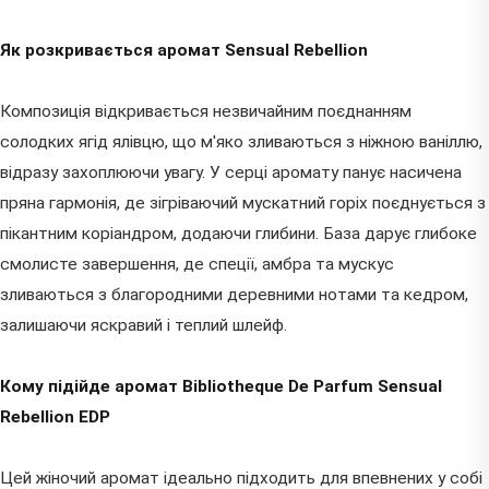
Як розкривається аромат Sensual Rebellion
Композиція відкривається незвичайним поєднанням
солодких ягід ялівцю, що м'яко зливаються з ніжною ваніллю,
відразу захоплюючи увагу. У серці аромату панує насичена
пряна гармонія, де зігріваючий мускатний горіх поєднується з
пікантним коріандром, додаючи глибини. База дарує глибоке
смолисте завершення, де спеції, амбра та мускус
зливаються з благородними деревними нотами та кедром,
залишаючи яскравий і теплий шлейф.
Кому підійде аромат Bibliotheque De Parfum Sensual
Rebellion EDP
Цей жіночий аромат ідеально підходить для впевнених у собі