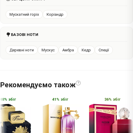
Мускатний горіх
Коріандр
🌳
БАЗОВІ НОТИ
Деревні ноти
Мускус
Амбра
Кедр
Спеції
Рекомендуємо також
?
8% збіг
41% збіг
36% збіг