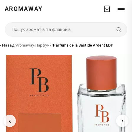
AROMAWAY
‹ Назад
/
Aromaway
/
Парфуми
/
Parfums de la Bastide Ardent EDP
‹
›