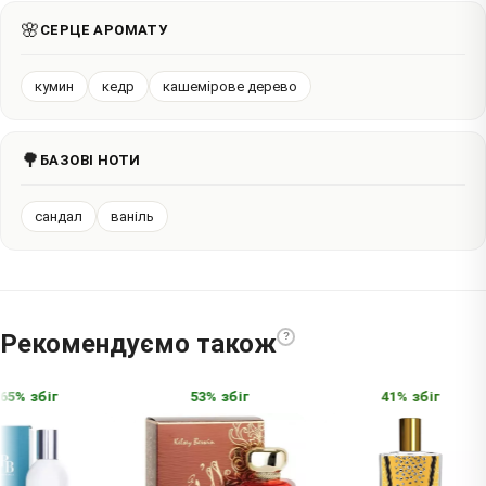
🌸
СЕРЦЕ АРОМАТУ
кумин
кедр
кашемірове дерево
🌳
БАЗОВІ НОТИ
сандал
ваніль
Рекомендуємо також
?
5% збіг
53% збіг
41% збіг