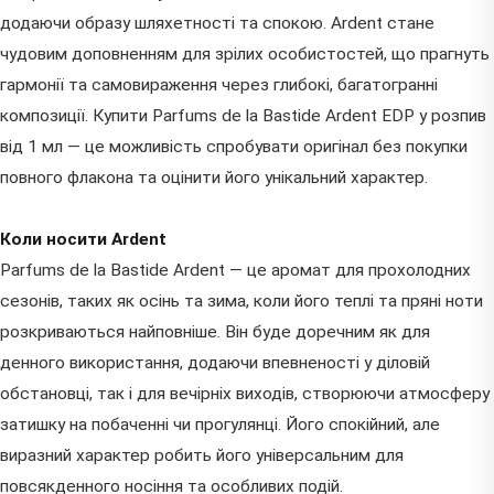
додаючи образу шляхетності та спокою. Ardent стане
чудовим доповненням для зрілих особистостей, що прагнуть
гармонії та самовираження через глибокі, багатогранні
композиції. Купити Parfums de la Bastide Ardent EDP у розпив
від 1 мл — це можливість спробувати оригінал без покупки
повного флакона та оцінити його унікальний характер.
Коли носити Ardent
Parfums de la Bastide Ardent — це аромат для прохолодних
сезонів, таких як осінь та зима, коли його теплі та пряні ноти
розкриваються найповніше. Він буде доречним як для
денного використання, додаючи впевненості у діловій
обстановці, так і для вечірніх виходів, створюючи атмосферу
затишку на побаченні чи прогулянці. Його спокійний, але
виразний характер робить його універсальним для
повсякденного носіння та особливих подій.