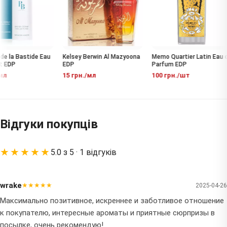
 la Bastide Eau
Kelsey Berwin Al Mazyoona
Memo Quartier Latin Eau d
 EDP
EDP
Parfum EDP
л
15 грн./мл
100 грн./шт
Відгуки покупців
★★★★★
5.0 з 5 · 1 відгуків
wrake
★★★★★
2025-04-26
Максимально позитивное, искреннее и заботливое отношение
к покупателю, интересные ароматы и приятные сюрпризы в
посылке, очень рекомендую!