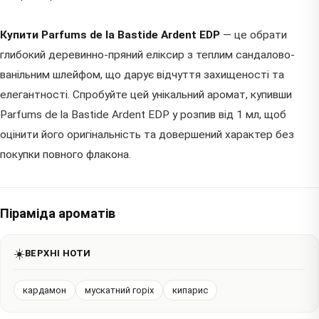
Купити Parfums de la Bastide Ardent EDP
— це обрати
глибокий деревинно-пряний еліксир з теплим сандалово-
ванільним шлейфом, що дарує відчуття захищеності та
елегантності. Спробуйте цей унікальний аромат, купивши
Parfums de la Bastide Ardent EDP у розпив від 1 мл, щоб
оцінити його оригінальність та довершений характер без
покупки повного флакона.
Піраміда ароматів
☀️
ВЕРХНІ НОТИ
кардамон
мускатний горіх
кипарис