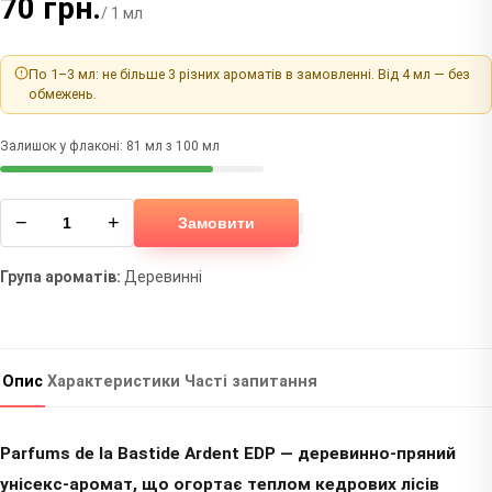
70 грн.
/ 1 мл
По 1–3 мл: не більше 3 різних ароматів в замовленні. Від 4 мл — без
обмежень.
Залишок у флаконі: 81 мл з 100 мл
−
+
Замовити
Група ароматів:
Деревинні
Опис
Характеристики
Часті запитання
Parfums de la Bastide Ardent EDP — деревинно-пряний
унісекс-аромат, що огортає теплом кедрових лісів