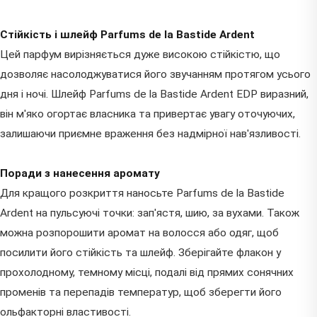
Стійкість і шлейф Parfums de la Bastide Ardent
Цей парфум вирізняється дуже високою стійкістю, що
дозволяє насолоджуватися його звучанням протягом усього
дня і ночі. Шлейф Parfums de la Bastide Ardent EDP виразний,
він м'яко огортає власника та привертає увагу оточуючих,
залишаючи приємне враження без надмірної нав'язливості.
Поради з нанесення аромату
Для кращого розкриття наносьте Parfums de la Bastide
Ardent на пульсуючі точки: зап'ястя, шию, за вухами. Також
можна розпорошити аромат на волосся або одяг, щоб
посилити його стійкість та шлейф. Зберігайте флакон у
прохолодному, темному місці, подалі від прямих сонячних
променів та перепадів температур, щоб зберегти його
ольфакторні властивості.