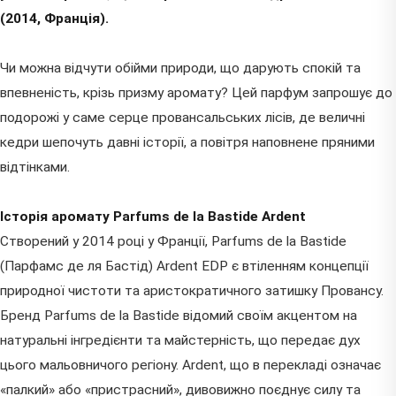
(2014, Франція).
Чи можна відчути обійми природи, що дарують спокій та
впевненість, крізь призму аромату? Цей парфум запрошує до
подорожі у саме серце провансальських лісів, де величні
кедри шепочуть давні історії, а повітря наповнене пряними
відтінками.
Історія аромату Parfums de la Bastide Ardent
Створений у 2014 році у Франції, Parfums de la Bastide
(Парфамс де ля Бастід) Ardent EDP є втіленням концепції
природної чистоти та аристократичного затишку Провансу.
Бренд Parfums de la Bastide відомий своїм акцентом на
натуральні інгредієнти та майстерність, що передає дух
цього мальовничого регіону. Ardent, що в перекладі означає
«палкий» або «пристрасний», дивовижно поєднує силу та