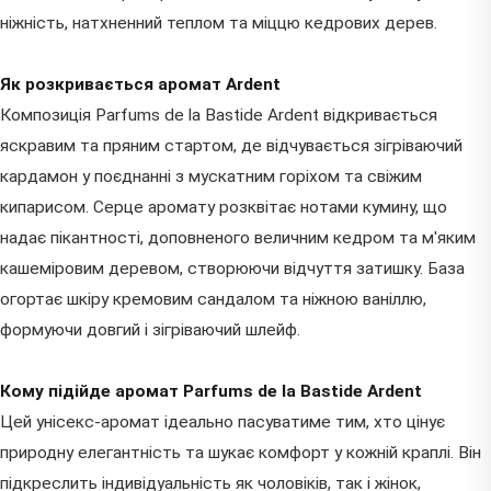
ніжність, натхненний теплом та міццю кедрових дерев.
Як розкривається аромат Ardent
Композиція Parfums de la Bastide Ardent відкривається
яскравим та пряним стартом, де відчувається зігріваючий
кардамон у поєднанні з мускатним горіхом та свіжим
кипарисом. Серце аромату розквітає нотами кумину, що
надає пікантності, доповненого величним кедром та м'яким
кашеміровим деревом, створюючи відчуття затишку. База
огортає шкіру кремовим сандалом та ніжною ваніллю,
формуючи довгий і зігріваючий шлейф.
Кому підійде аромат Parfums de la Bastide Ardent
Цей унісекс-аромат ідеально пасуватиме тим, хто цінує
природну елегантність та шукає комфорт у кожній краплі. Він
підкреслить індивідуальність як чоловіків, так і жінок,