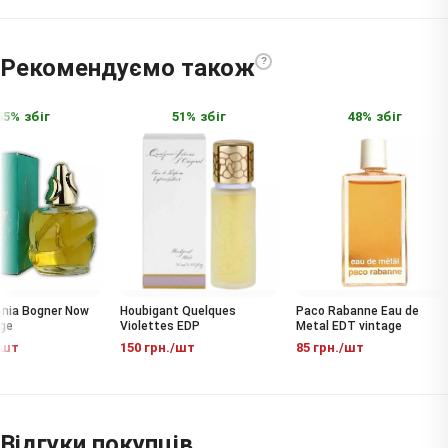
Рекомендуємо також
?
5% збіг
51% збіг
48% збіг
ia Bogner Now
Houbigant Quelques
Paco Rabanne Eau de
e
Violettes EDP
Metal EDT vintage
шт
150 грн./шт
85 грн./шт
Відгуки покупців