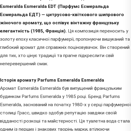
Esmeralda Esmeralda EDT (Парфумс Есмеральда
Есмеральда ЕДТ) — цитрусово-квіткового шипрового
жіночого аромату, що оспівує вінтажну французьку
елегантність (1985, Франція).
Ця композиція переносить у
золоту епоху класичної парфумерії, пропонуючи вишуканий та
глибокий аромат для справжніх поціновувачок. Він створений
для тих, хто цінує традиції та прагне підкреслити свій
неперевершений смак.
Історія аромату Parfums Esmeralda Esmeralda
Аромат Esmeralda Esmeralda був випущений французьким
будинком Parfums Esmeralda у 1985 році. Бренд Parfums
Esmeralda, заснований на початку 1980-х у серці парфумерної
столиці Грасс, швидко здобув репутацію завдяки своїй
відданості розкоші та майстерності. Ця туалетна вода стала
одним із перших і знакових творінь марки, втілюючи