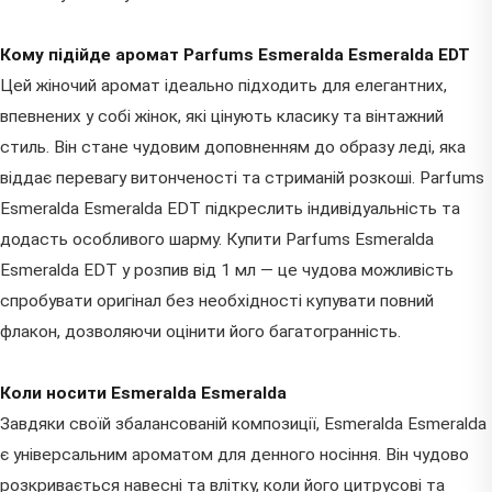
Кому підійде аромат Parfums Esmeralda Esmeralda EDT
Цей жіночий аромат ідеально підходить для елегантних,
впевнених у собі жінок, які цінують класику та вінтажний
стиль. Він стане чудовим доповненням до образу леді, яка
віддає перевагу витонченості та стриманій розкоші. Parfums
Esmeralda Esmeralda EDT підкреслить індивідуальність та
додасть особливого шарму. Купити Parfums Esmeralda
Esmeralda EDT у розпив від 1 мл — це чудова можливість
спробувати оригінал без необхідності купувати повний
флакон, дозволяючи оцінити його багатогранність.
Коли носити Esmeralda Esmeralda
Завдяки своїй збалансованій композиції, Esmeralda Esmeralda
є універсальним ароматом для денного носіння. Він чудово
розкривається навесні та влітку, коли його цитрусові та