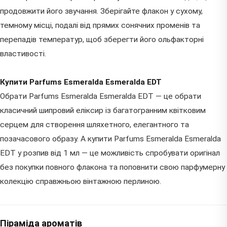
продовжити його звучання. Зберігайте флакон у сухому,
темному місці, подалі від прямих сонячних променів та
перепадів температур, щоб зберегти його ольфакторні
властивості.
Купити Parfums Esmeralda Esmeralda EDT
Обрати Parfums Esmeralda Esmeralda EDT — це обрати
класичний шипровий еліксир із багатогранним квітковим
серцем для створення шляхетного, елегантного та
позачасового образу. А купити Parfums Esmeralda Esmeralda
EDT у розпив від 1 мл — це можливість спробувати оригінал
без покупки повного флакона та поповнити свою парфумерну
колекцію справжньою вінтажною перлиною.
Піраміда ароматів