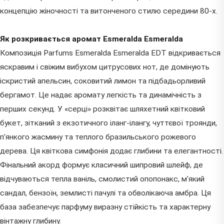
концепцію жіночності та витонченого стилю середини 80-х.
Як розкривається аромат Esmeralda Esmeralda
Композиція Parfums Esmeralda Esmeralda EDT відкривається
яскравим і свіжим вибухом цитрусових нот, де домінують
іскристий апельсин, соковитий лимон та підбадьорливий
бергамот. Це надає аромату легкість та динамічність з
перших секунд. У «серці» розквітає шляхетний квітковий
букет, зітканий з екзотичного іланг-ілангу, чуттєвої троянди,
п'янкого жасмину та теплого бразильського рожевого
дерева. Ця квіткова симфонія додає глибини та елегантності.
Фінальний акорд формує класичний шипровий шлейф, де
відчуваються тепла ваніль, смолистий опопонакс, м'який
сандал, бензоїн, землисті пачулі та обволікаюча амбра. Ця
база забезпечує парфуму виразну стійкість та характерну
вінтажну глибину.