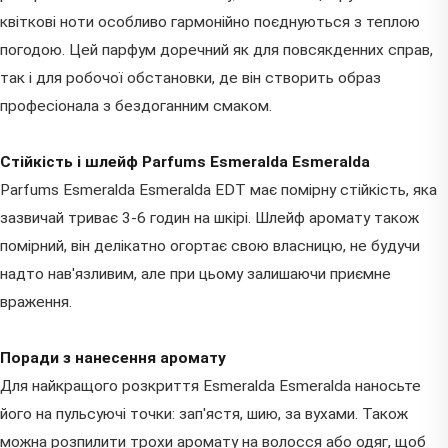
квіткові ноти особливо гармонійно поєднуються з теплою
погодою. Цей парфум доречний як для повсякденних справ,
так і для робочої обстановки, де він створить образ
професіонала з бездоганним смаком.
Стійкість і шлейф Parfums Esmeralda Esmeralda
Parfums Esmeralda Esmeralda EDT має помірну стійкість, яка
зазвичай триває 3-6 годин на шкірі. Шлейф аромату також
помірний, він делікатно огортає свою власницю, не будучи
надто нав'язливим, але при цьому залишаючи приємне
враження.
Поради з нанесення аромату
Для найкращого розкриття Esmeralda Esmeralda наносьте
його на пульсуючі точки: зап'ястя, шию, за вухами. Також
можна розпилити трохи аромату на волосся або одяг, щоб