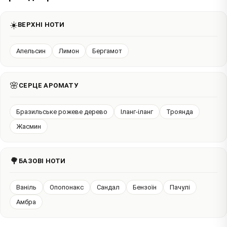
☀️
ВЕРХНІ НОТИ
Апельсин
Лимон
Бергамот
🌸
СЕРЦЕ АРОМАТУ
Бразильське рожеве дерево
Іланг-іланг
Троянда
Жасмин
🌳
БАЗОВІ НОТИ
Ваніль
Опопонакс
Сандал
Бензоїн
Пачулі
Амбра