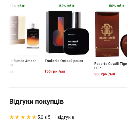
62% збіг
52% збіг
50% збіг
fa Perfumes Ameer
Tsukerka Осінній ранок
Roberto Cavalli Tiger 
dh EDP
EDP
н./мл
150 грн./мл
300 грн./мл
Відгуки покупців
★★★★★
5.0 з 5 · 1 відгуків