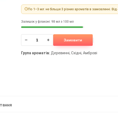
По 1–3 мл: не більше 3 різних ароматів в замовленні. Від
Залишок у флаконі: 98 мл з 100 мл
−
+
Замовити
Група ароматів:
Деревинні, Східні, Амброві
итання