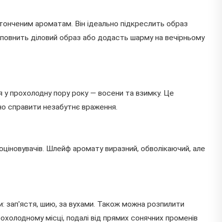
витонченим ароматам. Він ідеально підкреслить образ
доповнить діловий образ або додасть шарму на вечірньому
 у прохолодну пору року — восени та взимку. Це
дно справити незабутнє враження.
поціновувачів. Шлейф аромату виразний, обволікаючий, але
 зап'ястя, шию, за вухами. Також можна розпилити
рохолодному місці, подалі від прямих сонячних променів