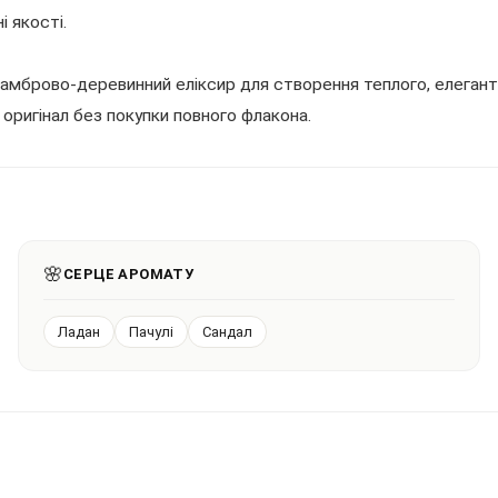
 якості.
мброво-деревинний еліксир для створення теплого, елегантно
оригінал без покупки повного флакона.
🌸
СЕРЦЕ АРОМАТУ
Ладан
Пачулі
Сандал