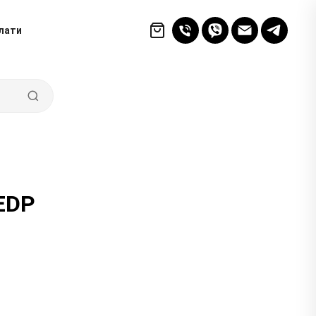
лати
 EDP