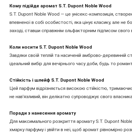
Кому підійде аромат S.T. Dupont Noble Wood
S.T. Dupont Noble Wood — це унісекс-композиція, створен
впевненої в собі особистості, яка цінує класику, але не
заході, ставши справжнім ольфакторним підписом свого 
Коли носити S.T. Dupont Noble Wood
Завдяки своїй теплій та насиченій амброво-деревинній с
ідеальний вибір для вечірнього часу доби, будь то роман
Стійкість і шлейф S.T. Dupont Noble Wood
Цей парфум відрізняється високою стійкістю, тримаючись 
не нав'язливий, він делікатно супроводжує свого власник
Поради з нанесення аромату
Для максимального розкриття аромату S.T. Dupont Noble
хмарку парфуму і увійти в неї, щоб аромат рівномірно ро