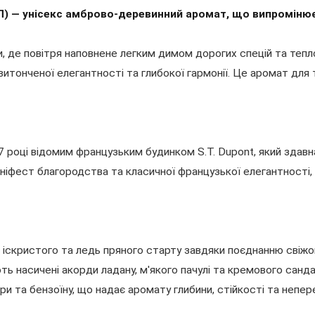
П) — унісекс амброво-деревинний аромат, що випромінює 
ми, де повітря наповнене легким димом дорогих спецій та те
итонченої елегантності та глибокої гармонії. Це аромат для 
17 році відомим французьким будинком S.T. Dupont, який здав
іфест благородства та класичної французької елегантності, в
 іскристого та ледь пряного старту завдяки поєднанню свіж
ь насичені акорди ладану, м'якого пачулі та кремового санд
ри та бензоїну, що надає аромату глибини, стійкості та непе