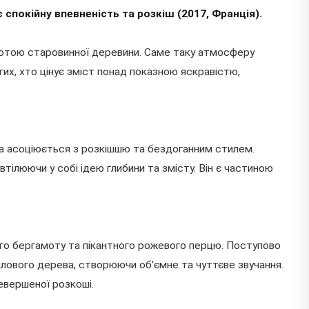
спокійну впевненість та розкіш (2017, Франція).
плотою старовинної деревини. Саме таку атмосферу
тих, хто цінує зміст понад показною яскравістю,
на асоціюється з розкішшю та бездоганним стилем.
тілюючи у собі ідею глибини та змісту. Він є частиною
ого бергамоту та пікантного рожевого перцю. Поступово
алового дерева, створюючи об'ємне та чуттєве звучання.
ревершеної розкоші.