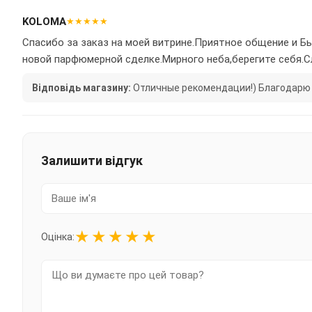
KOLOMA
★★★★★
Спасибо за заказ на моей витрине.Приятное общение и Б
новой парфюмерной сделке.Мирного неба,берегите себя.Сл
Відповідь магазину:
Отличные рекомендации!) Благодарю 
Залишити відгук
★
★
★
★
★
Оцінка: