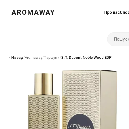
AROMAWAY
Про нас
Спо
‹ Назад
/
Aromaway
/
Парфуми
/
S.T. Dupont Noble Wood EDP