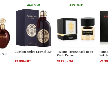
44% збіг
41% збіг
Guerlain Ambre Eternel EDP
Tiziana Terenzi Gold Rose
Rasasi D
Oud
Oudh Parfum
Nokhba 
55 грн./шт
55 грн./мл
70 грн.