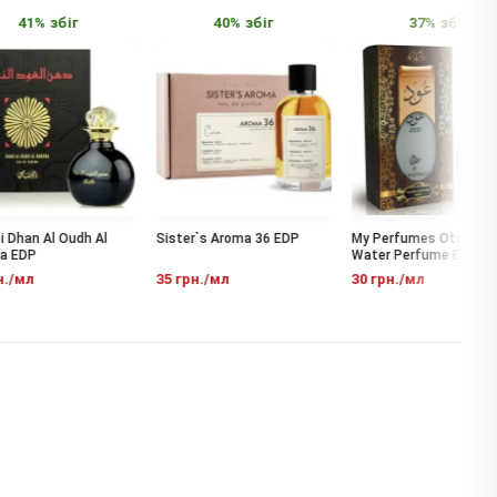
41% збіг
40% збіг
37% збіг
han Al Oudh Al
Sister`s Aroma 36 EDP
My Perfumes Otoori Oud
EDP
Water Perfume EDP
/мл
35 грн./мл
30 грн./мл