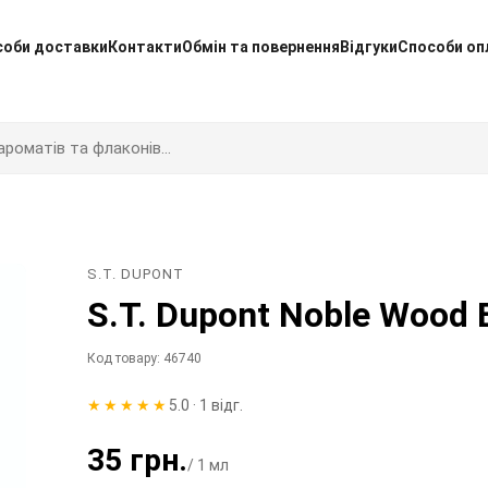
соби доставки
Контакти
Обмін та повернення
Відгуки
Способи оп
S.T. DUPONT
S.T. Dupont Noble Wood
Код товару: 46740
★★★★★
5.0 · 1 відг.
35 грн.
/ 1 мл