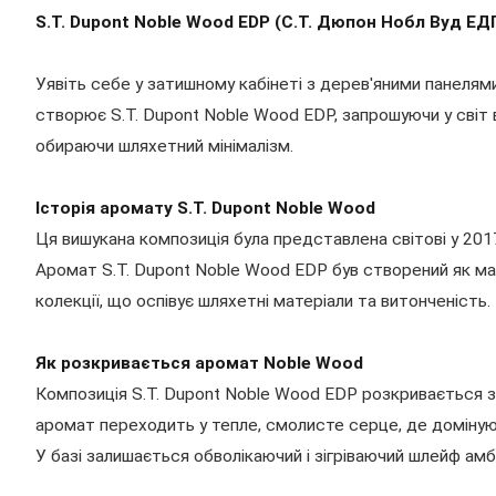
S.T. Dupont Noble Wood EDP (С.Т. Дюпон Нобл Вуд ЕД
Уявіть себе у затишному кабінеті з дерев'яними панеля
створює S.T. Dupont Noble Wood EDP, запрошуючи у світ в
обираючи шляхетний мінімалізм.
Історія аромату S.T. Dupont Noble Wood
Ця вишукана композиція була представлена світові у 20
Аромат S.T. Dupont Noble Wood EDP був створений як ман
колекції, що оспівує шляхетні матеріали та витонченість.
Як розкривається аромат Noble Wood
Композиція S.T. Dupont Noble Wood EDP розкривається з
аромат переходить у тепле, смолисте серце, де домінуют
У базі залишається обволікаючий і зігріваючий шлейф амб