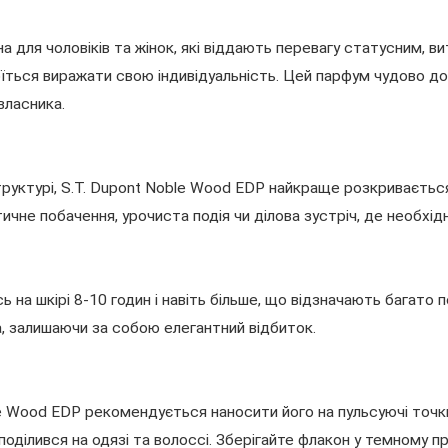
а для чоловіків та жінок, які віддають перевагу статусним, 
 боїться виражати свою індивідуальність. Цей парфум чудово 
власника.
труктурі, S.T. Dupont Noble Wood EDP найкраще розкривається
тичне побачення, урочиста подія чи ділова зустріч, де необхі
на шкірі 8-10 годин і навіть більше, що відзначають багато 
а, залишаючи за собою елегантний відбиток.
 Wood EDP рекомендується наносити його на пульсуючі точки:
зподілився на одязі та волоссі. Зберігайте флакон у темному п