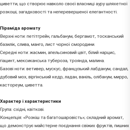
циветти, що створює навколо своєї власниці ауру шляхетної
розкоші, загадковості та неперевершеної елегантності.
Піраміда аромату
Верхні ноти: петітгрейн, гальбанум, бергамот, тосканський
базилік, слива, манго, лист чорної смородини.
Середні ноти: жасмин, апельсиновий цвіт, білий нарцис,
гіацинт, мексиканська тубероза, троянда, малина.
Базові ноти: ветивер, мускус, французький лабданум, сандал,
дубовий мох, віргінський кедр, ладан, ваніль, олібанум, мирро,
кастореум, циветта.
Характер і характеристики
Група: східні, квіткові.
Концепція: «Розкіш та багатошаровість»; складний аромат,
що демонструє майстерне поєднання свіжих фруктів, пишних