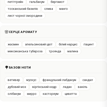
петітгрейн
гальбанум
бергамот
тосканський базилік
слива
манго
лист чорної смородини
🌸
СЕРЦЕ АРОМАТУ
жасмин
апельсиновий цвіт
білий нарцис
гіацинт
мексиканська тубероза
троянда
малина
🌳
БАЗОВІ НОТИ
ветивер
мускус
французький лабданум
сандал
дубовий мох
віргінський кедр
ладан
ваніль
олібанум
мирро
кастореум
циветта