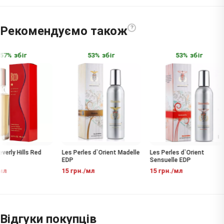
Рекомендуємо також
?
7% збіг
53% збіг
53% збіг
verly Hills Red
Les Perles d`Orient Madelle
Les Perles d`Orient
EDP
Sensuelle EDP
мл
15 грн./мл
15 грн./мл
Відгуки покупців