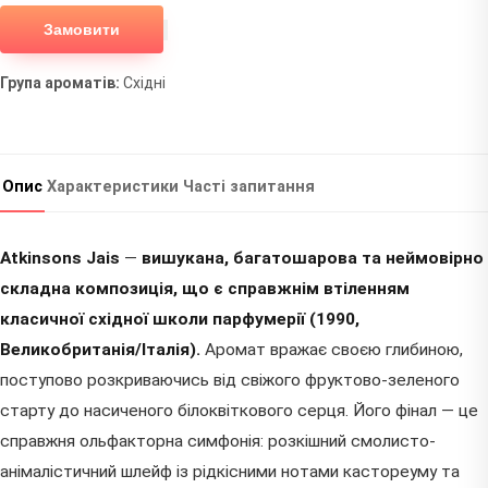
Замовити
Група ароматів:
Східні
Опис
Характеристики
Часті запитання
Atkinsons Jais
—
вишукана, багатошарова та неймовірно
складна композиція, що є справжнім втіленням
класичної східної школи парфумерії (1990,
Великобританія/Італія).
Аромат вражає своєю глибиною,
поступово розкриваючись від свіжого фруктово-зеленого
старту до насиченого білоквіткового серця. Його фінал — це
справжня ольфакторна симфонія: розкішний смолисто-
анімалістичний шлейф із рідкісними нотами кастореуму та