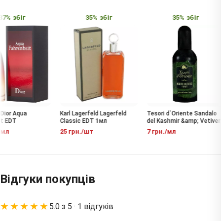
7% збіг
35% збіг
35% збіг
Dior Aqua
Karl Lagerfeld Lagerfeld
Tesori d`Oriente Sandalo
t EDT
Classic EDT 1мл
del Kashmir &amp; Vetiver
EDT
мл
25 грн./шт
7 грн./мл
Відгуки покупців
★★★★★
5.0 з 5 · 1 відгуків