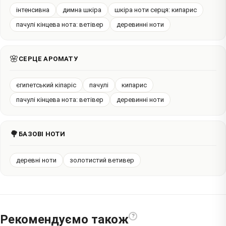
інтенсивна
димна шкіра
шкіра ноти серця: кипарис
пачулі кінцева нота: ветівер
деревинні ноти
🌸
СЕРЦЕ АРОМАТУ
єгипетський кіпаріс
пачулі
кипарис
пачулі кінцева нота: ветівер
деревинні ноти
🌳
БАЗОВІ НОТИ
деревні ноти
золотистий ветивер
Рекомендуємо також
?