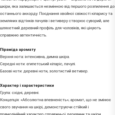
шкіри, яка залишається незмінною від першого розпилення до
останнього аккорду. Поєднання хвойної свіжості кіпарису та
земляних відтінків пачулів і ветиверу створює суворий, але
шляхетний деревний профіль для чоловіків, які цінують
справжню автентичність.
Піраміда аромату
Верхня нота: інтенсивна, димна шкіра.
Середні ноти: єгипетський кіпаріс, пачулі.
Базові ноти: деревні ноти, золотистий ветивер.
Характер і характеристики
Група: східні, деревні.
Концепція: «Абсолютна впевненість»; аромат, що не змінює
свого звучання на шкірі, демонструючи стійкий і
прямолінійний характер справжньої деревини та шкіри.