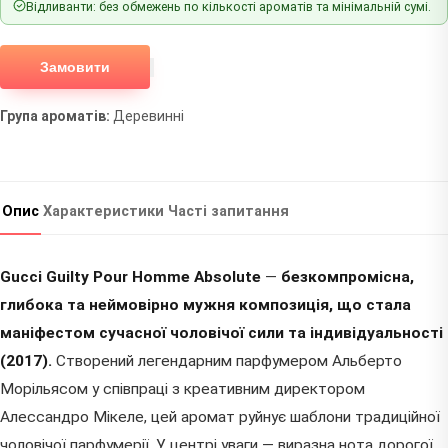
Відливанти: без обмежень по кількості ароматів та мінімальній сумі.
Замовити
Група ароматів:
Деревинні
Опис
Характеристики
Часті запитання
Gucci Guilty Pour Homme Absolute
—
безкомпромісна,
глибока та неймовірно мужня композиція, що стала
маніфестом сучасної чоловічої сили та індивідуальності
(2017).
Створений легендарним парфумером Альберто
Морільясом у співпраці з креативним директором
Алессандро Мікеле, цей аромат руйнує шаблони традиційної
чоловічої парфумерії. У центрі уваги — виразна нота дорогої