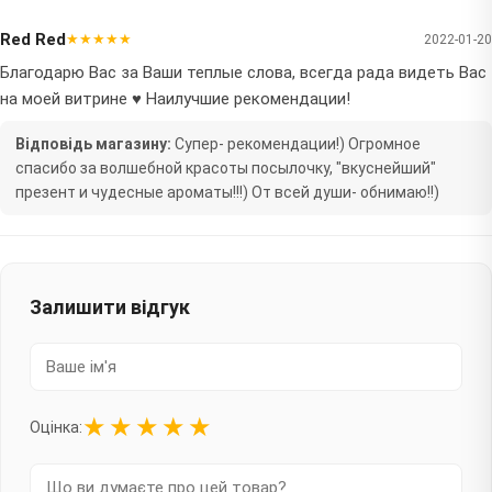
Red Red
★★★★★
2022-01-20
Благодарю Вас за Ваши теплые слова, всегда рада видеть Вас
на моей витрине ♥️ Наилучшие рекомендации!
Відповідь магазину:
Супер- рекомендации!) Огромное
спасибо за волшебной красоты посылочку, "вкуснейший"
презент и чудесные ароматы!!!) От всей души- обнимаю!!)
Залишити відгук
★
★
★
★
★
Оцінка: