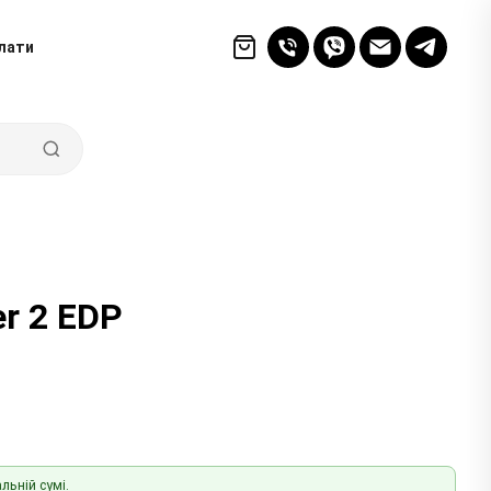
лати
er 2 EDP
льній сумі.