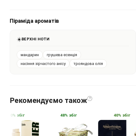
Піраміда ароматів
☀️
ВЕРХНІ НОТИ
мандарин
грушева есенція
насіння зірчастого анісу
трояндова олія
Рекомендуємо також
?
100% збіг
48% збіг
40% збіг