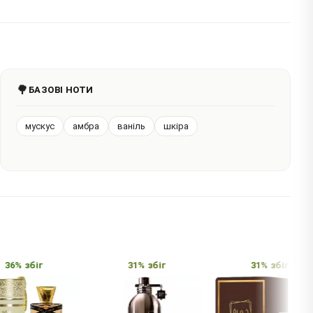
🌳
БАЗОВІ НОТИ
мускус
амбра
ваніль
шкіра
36% збіг
31% збіг
31% збіг