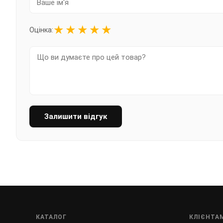
★
★
★
★
★
Оцінка:
Залишити відгук
КАТАЛОГ
КЛІЄНТА