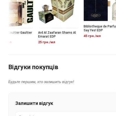
Bibliotheque de Parfum
Say Yes! EDP
ul Gaultier Gaultier
Ard Al Zaafaran Shams Al
45 грн./мл
Emarat EDP
н./мл
25 грн./мл
Відгуки покупців
Будьте першим, хто залишить відгук!
Залишити відгук