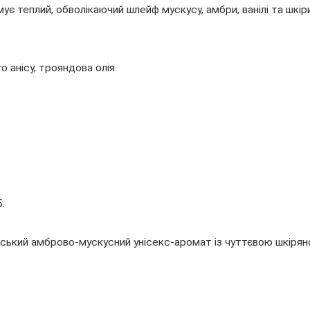
ормує теплий, обволікаючий шлейф мускусу, амбри, ванілі та шкіри
о анісу, трояндова олія.
.
ський амброво-мускусний унісекс-аромат із чуттєвою шкірян