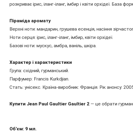
розкриває ірис, іланг-іланг, імбир і квіти орхідеї. База ф
Піраміда аромату
Верхні ноти: мандарин, грушева есенція, насіння зірчастог
Ноти серця: ірис, іланг-іланг, імбир, квіти орхідеї.
Базові ноти: мускус, амбра, ваніль, шкіра.
Характер і характеристики
Група: східний, гурманський.
Парфумер: Francis Kurkdjian.
Стать: унісекс. Країна-виробник: Франція. Рік анонсу: 2005
Купити Jean Paul Gaultier Gaultier 2
— це обрати гурман
Об’єм: 9 мл.