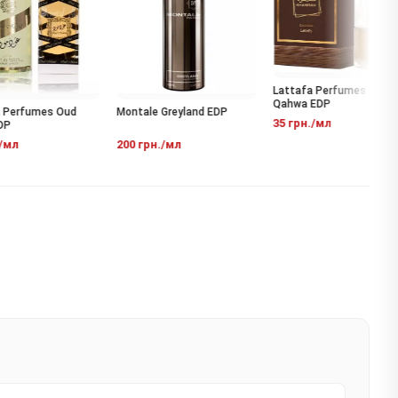
Lattafa Perfumes Khamra
Qahwa EDP
Montale Greyland EDP
Perfumes Oud
35 грн./мл
200 грн./мл
мл