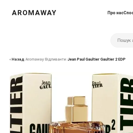
AROMAWAY
Про нас
Спо
‹ Назад
/
Aromaway
/
Відливанти
/
Jean Paul Gaultier Gaultier 2 EDP