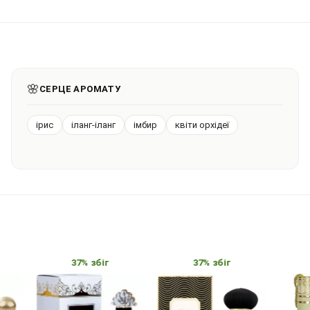
🌸
СЕРЦЕ АРОМАТУ
ірис
іланг-іланг
імбир
квіти орхідеї
37% збіг
37% збіг