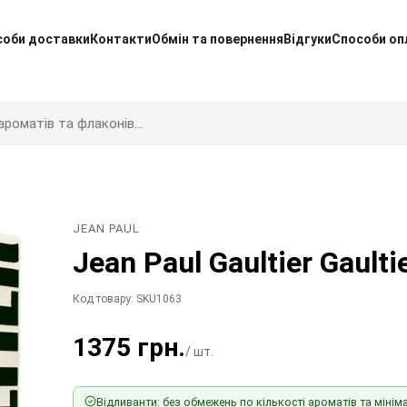
соби доставки
Контакти
Обмін та повернення
Відгуки
Способи оп
JEAN PAUL
Jean Paul Gaultier Gaulti
Код товару: SKU1063
1375 грн.
/ шт.
Відливанти: без обмежень по кількості ароматів та мініма