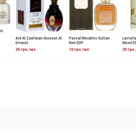
Ard Al Zaafaran Aroosat Al
Pascal Morabito Sultan
Lattafa 
Emarat
Noir EDP
Mood EDP
25 грн./мл
10 грн./мл
25 грн./