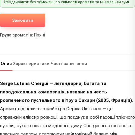
Відливанти: без обмежень по кількості ароматів та мінімальній сумі.
Замовити
Група ароматів:
Пряні
Опис
Характеристики
Часті запитання
Serge Lutens Chergui
—
легендарна, багата та
парадоксальна композиція, названа на честь
розпеченого пустельного вітру з Сахари (2005, Франція).
Аромат від великого майстра Сержа Лютанса — це
справжній еліксир розкоші, що поєднує в собі пахощі тліючого
вугілля, сухого сіна та медового диму. Chergui огортає свого
власника теплом, створюючи неймовірний баланс між