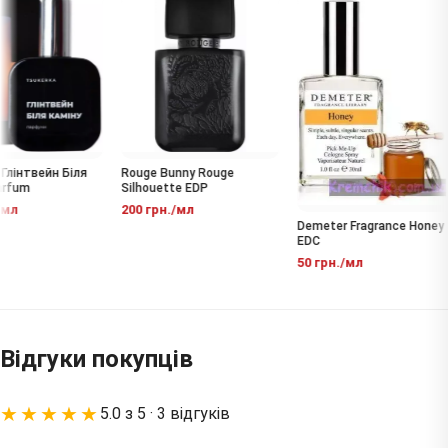
лінтвейн Біля
Rouge Bunny Rouge
rfum
Silhouette EDP
мл
200 грн./мл
Demeter Fragrance Honey
EDC
50 грн./мл
Відгуки покупців
★★★★★
5.0 з 5 · 3 відгуків