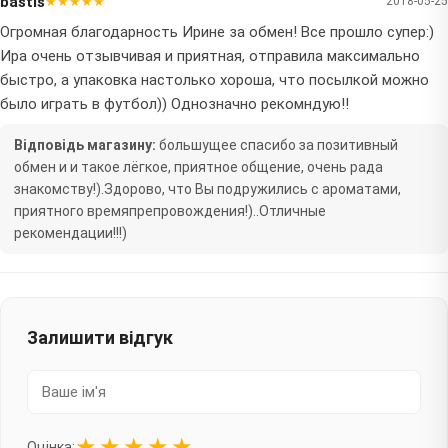
bastis
★★★★★
2018-05-25
Огромная благодарность Ирине за обмен! Все прошло супер:)
Ира очень отзывчивая и приятная, отправила максимально
быстро, а упаковка настолько хороша, что посылкой можно
было играть в футбол)) Однозначно рекомндую!!
Відповідь магазину:
большущее спасибо за позитивный
обмен и и такое лёгкое, приятное общение, очень рада
знакомству!).Здорово, что Вы подружились с ароматами,
приятного времяпрепровождения!)..Отличные
рекомендации!!!)
Залишити відгук
★
★
★
★
★
Оцінка: