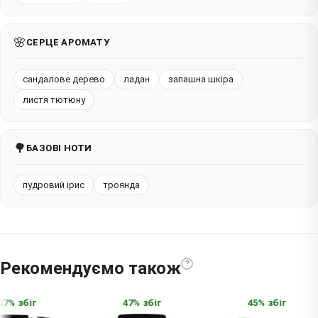
🌸
СЕРЦЕ АРОМАТУ
сандалове дерево
ладан
запашна шкіра
листя тютюну
🌳
БАЗОВІ НОТИ
пудровий ірис
троянда
Рекомендуємо також
?
7% збіг
47% збіг
45% збіг