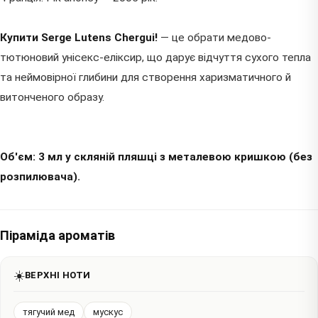
Купити Serge Lutens Chergui!
— це обрати медово-
тютюновий унісекс-еліксир, що дарує відчуття сухого тепла
та неймовірної глибини для створення харизматичного й
витонченого образу.
Об'єм: 3 мл у скляній пляшці з металевою кришкою (без
розпилювача).
Піраміда ароматів
☀️
ВЕРХНІ НОТИ
тягучий мед
мускус