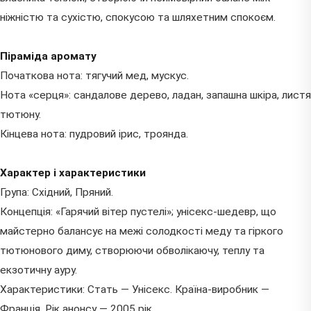
ніжністю та сухістю, спокусою та шляхетним спокоєм.
Піраміда аромату
Початкова нота: тягучий мед, мускус.
Нота «серця»: сандалове дерево, ладан, запашна шкіра, листя
тютюну.
Кінцева нота: пудровий ірис, троянда.
Характер і характеристики
Група: Східний, Пряний.
Концепція: «Гарячий вітер пустелі»; унісекс-шедевр, що
майстерно балансує на межі солодкості меду та гіркого
тютюнового диму, створюючи обволікаючу, теплу та
екзотичну ауру.
Характеристики: Стать — Унісекс. Країна-виробник —
Франція. Рік анонсу — 2005 рік.