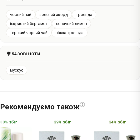
чорний чай
зелений акорд
троянда
іскристий бергамот
сонячний лимон
терпкий чорний чай
ніжна троянда
🌳
БАЗОВІ НОТИ
мускус
Рекомендуємо також
?
0% збіг
39% збіг
34% збіг