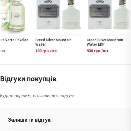
Creed Silver Mountain
Creed Silver Mountain
r Verte Envolee
Water
Water EDP
100 грн./мл
930 грн./шт
мл
Відгуки покупців
Будьте першим, хто залишить відгук!
Залишити відгук