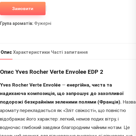
Замовити
Група ароматів:
Фужерні
Опис
Характеристики
Часті запитання
Опис Yves Rocher Verte Envolee EDP 2
Yves Rocher Verte Envolée
—
енергійна, чиста та
надихаюча композиція, що запрошує до захопливої
подорожі безкрайніми зеленими полями (Франція).
Назва
аромату перекладається як «Зліт свіжості», що повністю
відображає його характер: легкий, немов подих вітру, і
водночас глибокий завдяки благородним чайним нотам. Це
ідеальний аромат для відновлення внутрішньої рівноваги, що