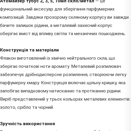
Атомайзер тубус 2, 3, 5, 10мл скло/метал
— це
функціональний аксесуар для зберігання парфумерних
композицій. Завдяки прозорому скляному корпусу ви завжди
бачите залишок рідини, а металевий захисний корпус
оберігає вміст від впливу світла та механічних пошкоджень.
Конструкція та матеріали
Флакон виготовлений із хімічно нейтрального скла, що
зберігає початкові ноти аромату. Металевий розпилювач
забезпечує дрібнодисперсне розпилення, створюючи легку
парфумерну хмару. Конструкція включає щільну кришку, яка
запобігає випадковому натисканню та протіканню рідини.
Виріб представлений у трьох кольорах металевих елементів:
золото, срібло та чорний.
Зручність використання