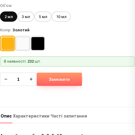
Об'єм:
2 мл
3 мл
5 мл
10 мл
Колір:
Золотий
В наявності:
232
шт.
−
+
Замовити
Опис
Характеристики
Часті запитання