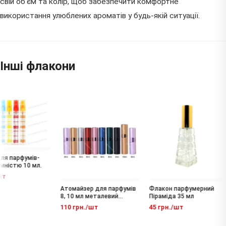
свій об'єм та колір, щоб забезпечити комфортне
використання улюблених ароматів у будь-якій ситуації.
Інші флакони
я парфумів-
мністю 10 мл.
т
Атомайзер для парфумів
Флакон парфумерний
8, 10 мл металевий
Піраміда 35 мл
флакон-спрей
110 грн./шт
45 грн./шт