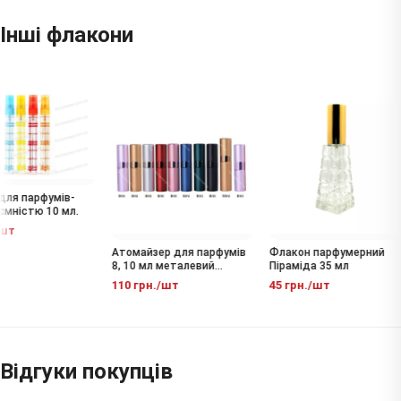
Інші флакони
ля парфумів-
ємністю 10 мл.
шт
Атомайзер для парфумів
Флакон парфумерний
8, 10 мл металевий
Піраміда 35 мл
флакон-спрей
110 грн./шт
45 грн./шт
Відгуки покупців