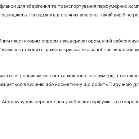
флакон для зберігання та транспортування парфумерних компо
ошкоджень. На відміну від скляних аналогів, такий виріб не ро
йним пластиковим спреєм-пульверизатором, який забезпечує 
 комплект входить захисна кришка, яка запобігає випадково
маються розпивом нішевої та люксової парфумерії, а також дл
міщається в кишеню або косметичку, що робить її зручною д
. в Aromaway для перенесення улюблених парфумів та створенн