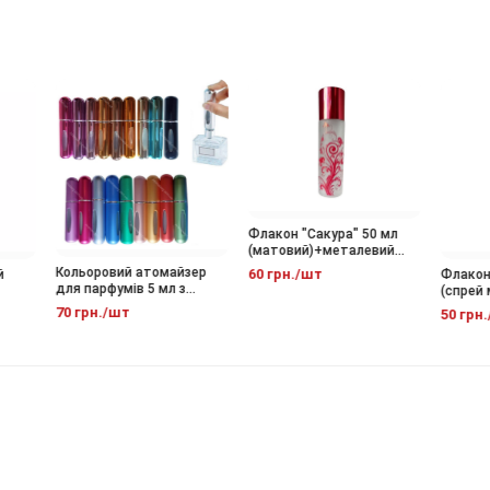
Флакон "Сакура" 50 мл
(матовий)+металевий
спрей Червоний.
Кольоровий атомайзер
60 грн./шт
Флакон В
для парфумів 5 мл з
(спрей м
віконцем – зручне
фіолетов
70 грн./шт
50 грн./
наповнення.