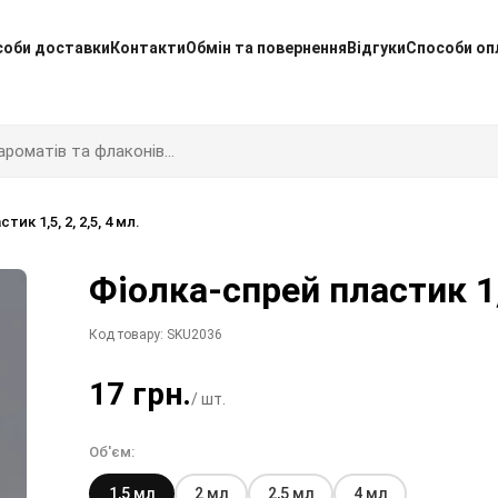
соби доставки
Контакти
Обмін та повернення
Відгуки
Способи оп
ик 1,5, 2, 2,5, 4 мл.
Фіолка-спрей пластик 1,5
Код товару: SKU2036
17 грн.
/ шт.
Об'єм:
1,5 мл
2 мл
2,5 мл
4 мл