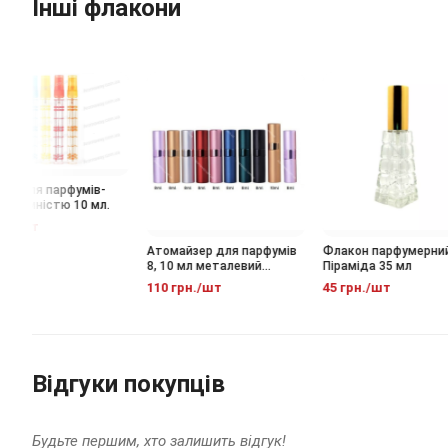
Інші флакони
н для парфумів-
ь ємністю 10 мл.
н./шт
Атомайзер для парфумів
Флакон парфумерний
8, 10 мл металевий
Піраміда 35 мл
флакон-спрей
110 грн./шт
45 грн./шт
Відгуки покупців
Будьте першим, хто залишить відгук!