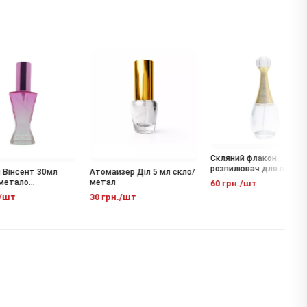
Скляний флакон-
розпилювач для парфуму
інсент 30мл
Атомайзер Діл 5 мл скло/
J'adore 60 мл
етало
метал
60 грн./шт
ий).
шт
30 грн./шт