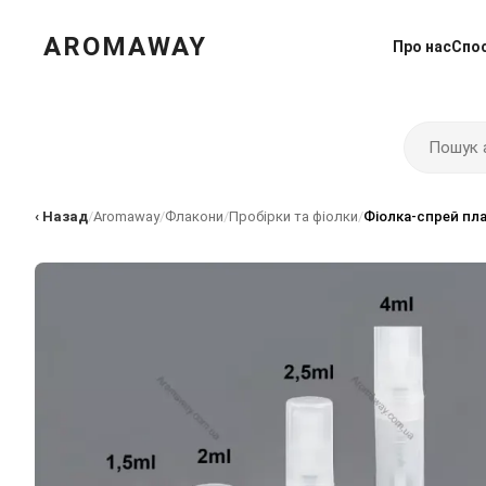
AROMAWAY
Про нас
Спо
‹ Назад
/
Aromaway
/
Флакони
/
Пробірки та фіолки
/
Фіолка-спрей пласт