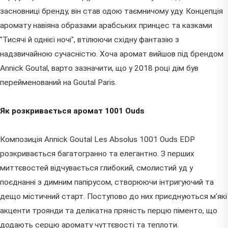
засновниці бренду, він став одою таємничому уду. Концепція
аромату навіяна образами арабських принцес та казками
"Тисячі й однієї ночі", втілюючи східну фантазію з
надзвичайною сучасністю. Хоча аромат вийшов під брендом
Annick Goutal, варто зазначити, що у 2018 році дім був
перейменований на Goutal Paris.
Як розкривається аромат 1001 Ouds
Композиція Annick Goutal Les Absolus 1001 Ouds EDP
розкривається багатогранно та елегантно. З перших
миттєвостей відчувається глибокий, смолистий уд у
поєднанні з димним папірусом, створюючи інтригуючий та
дещо містичний старт. Поступово до них приєднуються м'які
акценти троянди та делікатна пряність перцю піменто, що
додають серцю аромату чуттєвості та теплоти.