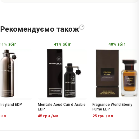
Рекомендуємо також
?
1% збіг
41% збіг
40% збіг
eyland EDP
Montale Aoud Cuir d`Arabie
Fragrance World Ebony
EDP
Fume EDP
мл
45 грн./мл
25 грн./мл