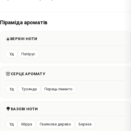
Піраміда ароматів
☀️
ВЕРХНІ НОТИ
Уд
Папірус
🌸
СЕРЦЕ АРОМАТУ
Уд
Троянда
Перець піменто
🌳
БАЗОВІ НОТИ
Уд
Мірра
Гваякове дерево
Береза