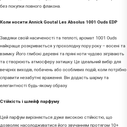
без покупки повного флакона.
Коли носити Annick Goutal Les Absolus 1001 Ouds EDP
Завдяки своїй насиченості та теплоті, аромат 1001 Ouds
найкраще розкривається у прохолодну пору року – восені та
взимку. Його глибокі деревні та пряні ноти чудово зігрівають
та створюють атмосферу затишку. Це ідеальний вибір для
вечірніх виходів, побачень або особливих подій, коли потрібно
справити незабутнє враження. Він додасть шарму та
елегантності будь-якому образу.
Стійкість і шлейф парфуму
Цей парфум вирізняється дуже високою стійкістю, що
дозволяє насолоджуватися його звучанням протягом 10+