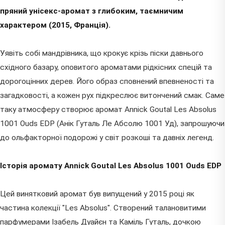
пряний унісекс-аромат з глибоким, таємничим
характером (2015, Франція).
Уявіть собі мандрівника, що крокує крізь піски давнього
східного базару, оповитого ароматами рідкісних спецій та
дорогоцінних дерев. Його образ сповнений впевненості та
загадковості, а кожен рух підкреслює витончений смак. Саме
таку атмосферу створює аромат Annick Goutal Les Absolus
1001 Ouds EDP (Анік Гуталь Ле Абсолю 1001 Уд), запрошуючи
до ольфакторної подорожі у світ розкоші та давніх легенд.
Історія аромату Annick Goutal Les Absolus 1001 Ouds EDP
Цей винятковий аромат був випущений у 2015 році як
частина колекції "Les Absolus". Створений талановитими
парфумерами Ізабель Дуайєн та Каміль Гуталь, дочкою