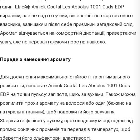
годин. Шлейф Annick Goutal Les Absolus 1001 Ouds EDP
виразний, але не надто гучний, він елегантно огортає свого
власника, залишаючи після себе приємний, загадковий слід.
Аромат відчувається на комфортній дистанції, привертаючи
увагу, але не перевантажуючи простір навколо.
Поради з нанесення аромату
Для досягнення максимальної стійкості та оптимального
розкриття, наносьте Annick Goutal Les Absolus 1001 Ouds
EDP на точки пульсу: зап'ястя, шию, за вухами. Також можна
розпилити трохи аромату на волосся або одяг (бажано на
натуральні тканини), щоб подовжити його звучання.
Зберігайте флакон у сухому, прохолодному місці, подалі від
прямих сонячних променів та перепадів температур, щоб
зберегти його ольфакторні властивості.