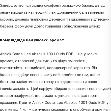
Завершується ця східна симфонія розкішною базою, де уд
знову виходить на перший план, доповнений бальзамічною
міррою, димним гваяковим деревом та шкіряними відтінками
берези, формуючи довготривалий і обволікаючий шлейф.
Кому підійде цей унісекс-аромат
Annick Goutal Les Absolus 1001 Ouds EDP — це унісекс-
аромат, створений для тих, хто цінує сміливість,
елегантність та глибокий, неординарний характер. Він
ідеально підійде впевненим у собі особистостям, які не
бояться виділятися з натовпу та підкреслювати свою
індивідуальність. Цей парфум обирають справжні поціновувачі
нішевої парфумерії, що шукають унікальні ольфакторні
враження. Купити Annick Goutal Les Absolus 1001 Ouds EDP у
розпив від 1 мл — це чудова можливість спробувати оригінал