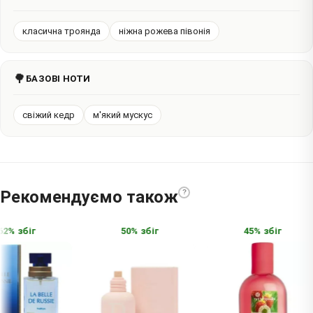
класична троянда
ніжна рожева півонія
🌳
БАЗОВІ НОТИ
свіжий кедр
м'який мускус
Рекомендуємо також
?
2% збіг
50% збіг
45% збіг