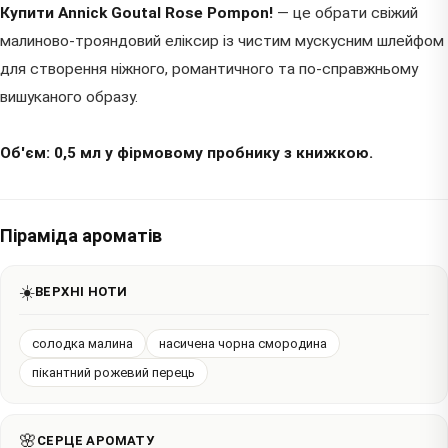
Купити Annick Goutal Rose Pompon!
— це обрати свіжий
малиново-трояндовий еліксир із чистим мускусним шлейфом
для створення ніжного, романтичного та по-справжньому
вишуканого образу.
Об'єм: 0,5 мл у фірмовому пробнику з книжкою.
Піраміда ароматів
☀️
ВЕРХНІ НОТИ
солодка малина
насичена чорна смородина
пікантний рожевий перець
🌸
СЕРЦЕ АРОМАТУ