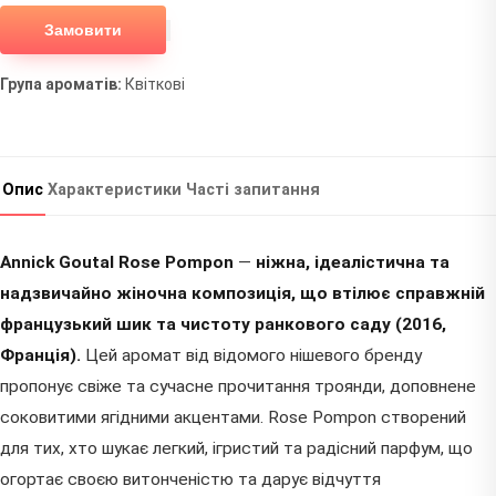
Замовити
Група ароматів:
Квіткові
Опис
Характеристики
Часті запитання
Annick Goutal Rose Pompon
—
ніжна, ідеалістична та
надзвичайно жіночна композиція, що втілює справжній
французький шик та чистоту ранкового саду (2016,
Франція).
Цей аромат від відомого нішевого бренду
пропонує свіже та сучасне прочитання троянди, доповнене
соковитими ягідними акцентами. Rose Pompon створений
для тих, хто шукає легкий, ігристий та радісний парфум, що
огортає своєю витонченістю та дарує відчуття