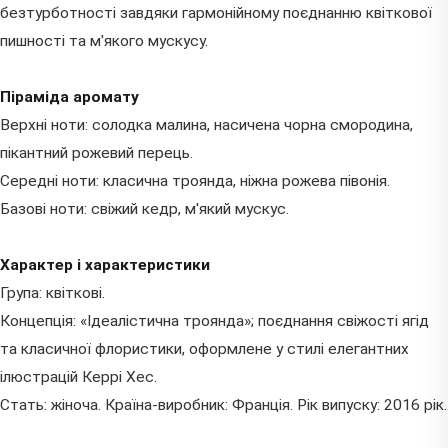
безтурботності завдяки гармонійному поєднанню квіткової
пишності та м'якого мускусу.
Піраміда аромату
Верхні ноти: солодка малина, насичена чорна смородина,
пікантний рожевий перець.
Середні ноти: класична троянда, ніжна рожева півонія.
Базові ноти: свіжий кедр, м'який мускус.
Характер і характеристики
Група: квіткові.
Концепція: «Ідеалістична троянда»; поєднання свіжості ягід
та класичної флористики, оформлене у стилі елегантних
ілюстрацій Керрі Хес.
Стать: жіноча. Країна-виробник: Франція. Рік випуску: 2016 рік.