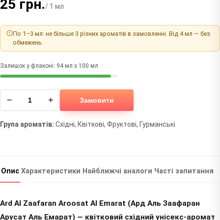
25 грн.
/ 1 мл
По 1–3 мл: не більше 3 різних ароматів в замовленні. Від 4 мл — без
обмежень.
Залишок у флаконі: 94 мл з 100 мл
−
+
Замовити
Група ароматів:
Східні, Квіткові, Фруктові, Гурманські
Опис
Характеристики
Найближчі аналоги
Часті запитання
Ard Al Zaafaran Aroosat Al Emarat (Ард Аль Заафаран
Арусат Аль Емарат) — квітковий східний унісекс-аромат