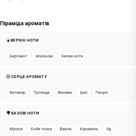
Піраміда ароматів
☀️
ВЕРХНІ НОТИ
Бергамот
Апельсин
Зелені ноти
🌸
СЕРЦЕ АРОМАТУ
Ветивер
Троянда
Жасмин
Ірис
Пачулі
🌳
БАЗОВІ НОТИ
Мускус
Боби тонка
Ваніль
Карамель
Уд