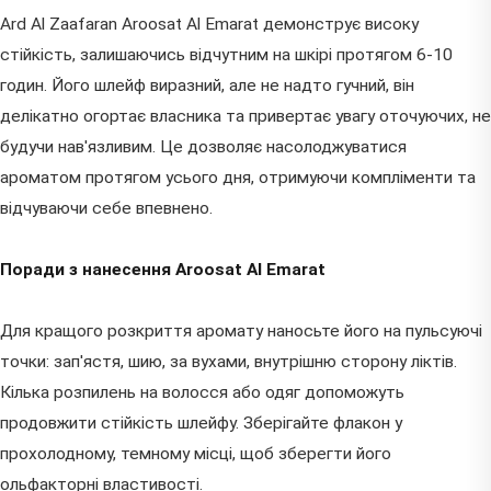
Ard Al Zaafaran Aroosat Al Emarat демонструє високу
стійкість, залишаючись відчутним на шкірі протягом 6-10
годин. Його шлейф виразний, але не надто гучний, він
делікатно огортає власника та привертає увагу оточуючих, не
будучи нав'язливим. Це дозволяє насолоджуватися
ароматом протягом усього дня, отримуючи компліменти та
відчуваючи себе впевнено.
Поради з нанесення Aroosat Al Emarat
Для кращого розкриття аромату наносьте його на пульсуючі
точки: зап'ястя, шию, за вухами, внутрішню сторону ліктів.
Кілька розпилень на волосся або одяг допоможуть
продовжити стійкість шлейфу. Зберігайте флакон у
прохолодному, темному місці, щоб зберегти його
ольфакторні властивості.