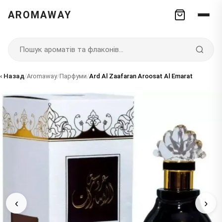
AROMAWAY
‹ Назад
/
Aromaway
/
Парфуми
/
Ard Al Zaafaran Aroosat Al Emarat
‹
›