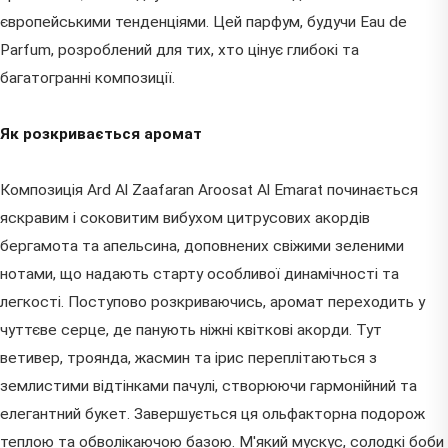
європейськими тенденціями. Цей парфум, будучи Eau de
Parfum, розроблений для тих, хто цінує глибокі та
багатогранні композиції.
Як розкривається аромат
Композиція Ard Al Zaafaran Aroosat Al Emarat починається
яскравим і соковитим вибухом цитрусових акордів
бергамота та апельсина, доповнених свіжими зеленими
нотами, що надають старту особливої динамічності та
легкості. Поступово розкриваючись, аромат переходить у
чуттєве серце, де панують ніжні квіткові акорди. Тут
ветивер, троянда, жасмин та ірис переплітаються з
землистими відтінками пачулі, створюючи гармонійний та
елегантний букет. Завершується ця ольфакторна подорож
теплою та обволікаючою базою. М'який мускус, солодкі боби