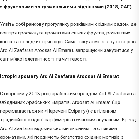
з фруктовими та гурманськими відтінками (2018, ОАЕ).
Уявіть собі ранкову прогулянку розкішним східним садом, де
повітря просякнуте ароматами свіжих фруктів, розквітлих
квітів та солодких прянощів. Саме таку атмосферу створює
Ard Al Zaafaran Aroosat Al Emarat, запрошуючи зануритися у
світ м'якої елегантності та чуттєвості.
Історія аромату Ard Al Zaafaran Aroosat Al Emarat
Створений у 2018 році арабським брендом Ard Al Zaafaran з
Об'єднаних Арабських Еміратів, Aroosat Al Emarat (що
перекладається як «Наречені Емірату») є втіленням
традиційної східної парфумерії з сучасним звучанням. Бренд
Ard Al Zaafaran відомий своїми якісними та стійкими
ароматами, які поєднують багатство східних мотивів з