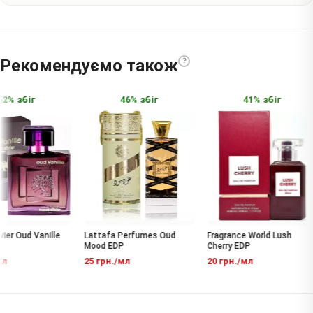
Рекомендуємо також
?
% збіг
46% збіг
41% збіг
er Oud Vanille
Fragrance World Lush
Lattafa Perfumes Oud
Cherry EDP
Mood EDP
л
20 грн./мл
25 грн./мл