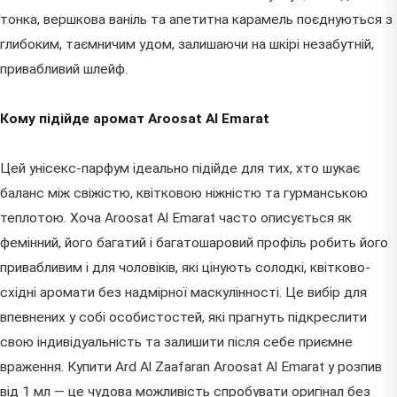
тонка, вершкова ваніль та апетитна карамель поєднуються з
глибоким, таємничим удом, залишаючи на шкірі незабутній,
привабливий шлейф.
Кому підійде аромат Aroosat Al Emarat
Цей унісекс-парфум ідеально підійде для тих, хто шукає
баланс між свіжістю, квітковою ніжністю та гурманською
теплотою. Хоча Aroosat Al Emarat часто описується як
фемінний, його багатий і багатошаровий профіль робить його
привабливим і для чоловіків, які цінують солодкі, квітково-
східні аромати без надмірної маскулінності. Це вибір для
впевнених у собі особистостей, які прагнуть підкреслити
свою індивідуальність та залишити після себе приємне
враження. Купити Ard Al Zaafaran Aroosat Al Emarat у розпив
від 1 мл — це чудова можливість спробувати оригінал без