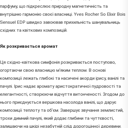
парфуму, що підкреслює природну магнетичність та
внутрішню гармонію своєї власниці. Yves Rocher So Elixir Bois
Sensuel EDP швидко завоював прихильність шанувальниць
східних та квіткових композицій.
Як розкривається аромат
Ця східно-квіткова симфонія розкривається поступово,
огортаючи свою власницю м'яким теплом. В основі
композиції лежать глибокі та насичені акорди ірису, ванілі та
пачулі. Ірис надає аромату аристократичної пудровості та
елегантності, створюючи відчуття витонченості. Згодом до
нього приєднується вершкова насолода ванілі, що дарує
композиції теплоту та об'єм. Завершує звучання землистий,
трохи димний пачулі, який додає глибини та чуттєвості,
залишаючи на шкірі незабутній слід дорогоцінної деревини.