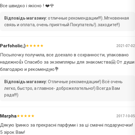
Все швидко і якісно ! ❤️🌹
Відповідь магазину:
отличные рекомендации!!!)..Мгновенная
связь и оплата, очень приятный Покупатель!)..заходите!!)
Parfoholic;)
★★★★★
2021-07-02
Посылочку получила, все доехало в сохранности, упаковано
надежно👍 Спасибо за экземпляры для знакомства🤗 От души
благодарю и рекомендую💐
Відповідь магазину:
Отличные рекомендации!) Всё очень
легко, быстро, а главное- доброжелательно!) Всегда Вам
рада!!!)
Marpha
★★★★★
2017-10-05
Дякую Іринко за прекрасні парфуми і за ці смачні подаруночки!
5 зірок Вам!