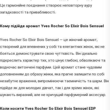
Це гармонійне поєднання створює неповторну ауру
загадковості та привабливості.
Кому підійде аромат Yves Rocher So Elixir Bois Sensuel
Yves Rocher So Elixir Bois Sensuel — це жіночий аромат,
створений для впевнених у собі та елегантних жінок, які не
бояться демонструвати свою чуттєвість. Він ідеально
підкреслить характер тих, хто цінує глибокі, обволікаючі та
водночас витончені парфуми. Цей аромат стане чудовим
доповненням до образу жінки, яка прагне залишити по собі
незабутнє враження, випромінюючи таємничість та шарм. Він
підійде як для молодих дівчат, так і для зрілих жінок, які
шукають виразний, але не кричущий парфумерний аксесуар.
Коли носити Yves Rocher So Elixir Bois Sensuel EDP