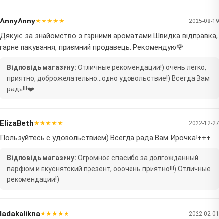
AnnyAnny
★★★★★
2025-08-19
Дякую за знайомство з гарними ароматами.Швидка відправка,
гарне пакування, приємний продавець. Рекомендую🌹
Відповідь магазину:
Отличные рекомендации!) очень легко,
приятно, доброжелательно...одно удовольствие!) Всегда Вам
рада!!!❤️
ElizaBeth
★★★★★
2022-12-27
Пользуйтесь с удовольствием) Всегда рада Вам Ирочка!+++
Відповідь магазину:
Огромное спасибо за долгожданный
парфюм и вкуснятский презент, ооочень приятно!!!) Отличные
рекомендации!)
ladakalikna
★★★★★
2022-02-01