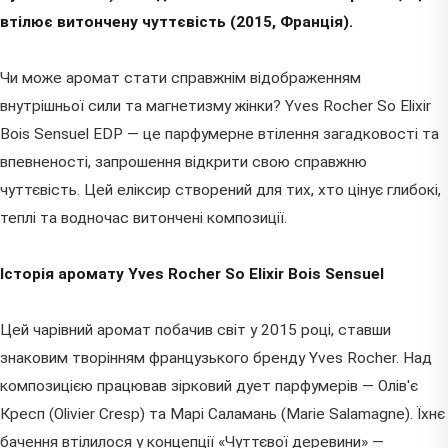
втілює витончену чуттєвість (2015, Франція).
Чи може аромат стати справжнім відображенням
внутрішньої сили та магнетизму жінки? Yves Rocher So Elixir
Bois Sensuel EDP — це парфумерне втілення загадковості та
впевненості, запрошення відкрити свою справжню
чуттєвість. Цей еліксир створений для тих, хто цінує глибокі,
теплі та водночас витончені композиції.
Історія аромату Yves Rocher So Elixir Bois Sensuel
Цей чарівний аромат побачив світ у 2015 році, ставши
знаковим творінням французького бренду Yves Rocher. Над
композицією працював зірковий дует парфумерів — Олів'є
Кресп (Olivier Cresp) та Марі Саламань (Marie Salamagne). Їхнє
бачення втілилося у концепції «Чуттєвої деревини» —