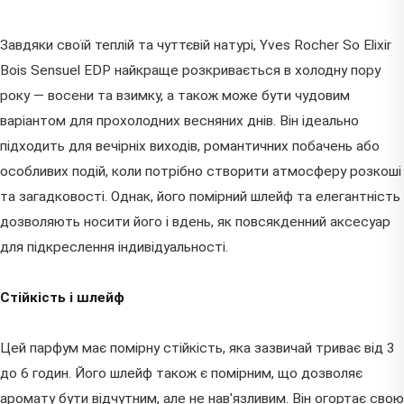
Завдяки своїй теплій та чуттєвій натурі, Yves Rocher So Elixir
Bois Sensuel EDP найкраще розкривається в холодну пору
року — восени та взимку, а також може бути чудовим
варіантом для прохолодних весняних днів. Він ідеально
підходить для вечірніх виходів, романтичних побачень або
особливих подій, коли потрібно створити атмосферу розкоші
та загадковості. Однак, його помірний шлейф та елегантність
дозволяють носити його і вдень, як повсякденний аксесуар
для підкреслення індивідуальності.
Стійкість і шлейф
Цей парфум має помірну стійкість, яка зазвичай триває від 3
до 6 годин. Його шлейф також є помірним, що дозволяє
аромату бути відчутним, але не нав'язливим. Він огортає свою