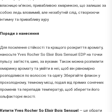
власницю м'якою, привабливою хмаринкою, що залишає за
собою ледь вловимий, але незабутній слід, створюючи
інтимну та привабливу ауру.
Поради з нанесення
Для посилення стійкості та кращого розкриття аромату,
наносьте Yves Rocher So Elixir Bois Sensuel EDP на точки
пульсу: зап'ястя, шию, за вухами. Також можна розпилити
хмаринку аромату та увійти в неї, щоб він рівномірно
розподілився по волоссю та одягу. Зберігайте флакон у
прохолодному, темному місці, подалі від прямих сонячних
променів та перепадів температур, щоб зберегти його
ольфакторні якості.
Купити Yves Rocher So Elixir Bois Sensuel
— це обрати