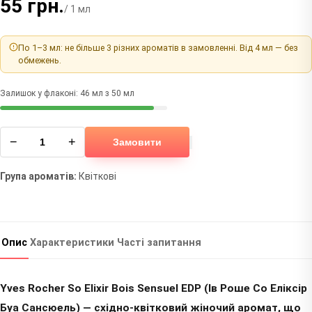
55 грн.
/ 1 мл
По 1–3 мл: не більше 3 різних ароматів в замовленні. Від 4 мл — без
обмежень.
Залишок у флаконі: 46 мл з 50 мл
−
+
Замовити
Група ароматів:
Квіткові
Опис
Характеристики
Часті запитання
Yves Rocher So Elixir Bois Sensuel EDP (Ів Роше Со Еліксір
Буа Сансюель) — східно-квітковий жіночий аромат, що