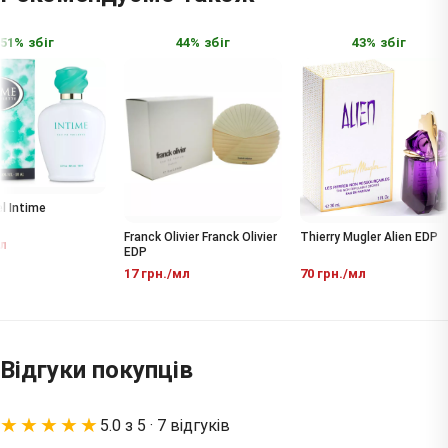
1% збіг
44% збіг
43% збіг
 Intime
Franck Olivier Franck Olivier
Thierry Mugler Alien EDP
EDP
17 грн./мл
70 грн./мл
Відгуки покупців
★★★★★
5.0 з 5 · 7 відгуків