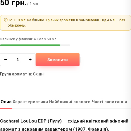
50 грн.
/ 1 мл
По 1–3 мл: не більше 3 різних ароматів в замовленні. Від 4 мл — без
обмежень.
Залишок у флаконі: 43 мл з 50 мл
−
+
Замовити
Група ароматів:
Східні
Опис
Характеристики
Найближчі аналоги
Часті запитання
Cacharel LouLou EDP (Лулу) — східний квітковий жіночий
аромат з яскравим характером (1987, Франція).