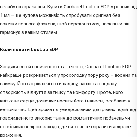
незабутнє враження. Купити Cacharel LouLou EDP у розпив від
1 мл — це чудова можливість спробувати оригінал без
покупки повного флакона, щоб переконатися, наскільки він
гармонує з вашим стилем.
Коли носити LouLou EDP
Завдяки своїй насиченості та теплоті, Cacharel LouLou EDP
найкраще розкривається у прохолодну пору року – восени та
взимку. Його зігріваючі ноти ладану, ванілі та сандалу
створюють відчуття затишку та комфорту. Проте, його
квіткове серце дозволяє носити його і навесні, особливо у
вечірній час. Цей аромат є універсальним для різних подій: від
повсякденного використання до романтичних побачень чи
особливих вечірніх заходів, де ви хочете справити яскраве
враження.