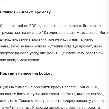
Стійкість і шлейф аромату
Cacharel LouLou EDP відрізняється високою стійкістю, яка
тримається на шкірі до 10 годин, а на одязі – ще довше. Його
шлейф виразний і помітний, але не надто нав'язливий,
залишаючи за вами м'який, чуттєвий слід. Це аромат, який
звертає на себе увагу, але робить це елегантно, огортаючи
вас невидимою аурою.
Поради з нанесення LouLou
Щоб максимально розкрити красу Cacharel LouLou EDP,
наносьте його на пульсуючі точки: зап'ястя, шию, за вухами,
згин ліктя. Також можна розпилити хмарку аромату у повітря
та увійти в неї, щоб парфум рівномірно осів на волоссі та