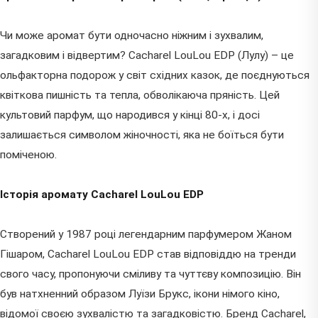
Чи може аромат бути одночасно ніжним і зухвалим,
загадковим і відвертим? Cacharel LouLou EDP (Лулу) – це
ольфакторна подорож у світ східних казок, де поєднуються
квіткова пишність та тепла, обволікаюча пряність. Цей
культовий парфум, що народився у кінці 80-х, і досі
залишається символом жіночності, яка не боїться бути
поміченою.
Історія аромату Cacharel LouLou EDP
Створений у 1987 році легендарним парфумером Жаном
Гішаром, Cacharel LouLou EDP став відповіддю на тренди
свого часу, пропонуючи сміливу та чуттєву композицію. Він
був натхненний образом Луїзи Брукс, ікони німого кіно,
відомої своєю зухвалістю та загадковістю. Бренд Cacharel,