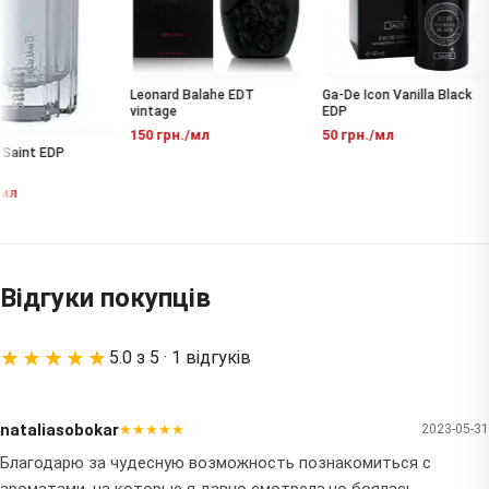
Leonard Balahe EDT
Ga-De Icon Vanilla Black
vintage
EDP
150 грн./мл
50 грн./мл
aint EDP
л
Відгуки покупців
★★★★★
5.0 з 5 · 1 відгуків
nataliasobokar
★★★★★
2023-05-31
Благодарю за чудесную возможность познакомиться с
ароматами ,на которые я давно смотрела,но боялась