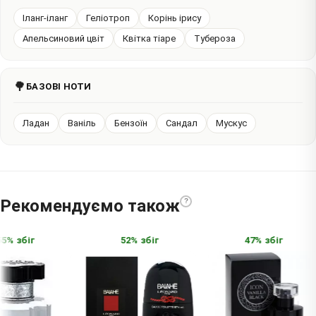
Іланг-іланг
Геліотроп
Корінь ірису
Апельсиновий цвіт
Квітка тіаре
Тубероза
🌳
БАЗОВІ НОТИ
Ладан
Ваніль
Бензоїн
Сандал
Мускус
Рекомендуємо також
?
% збіг
52% збіг
47% збіг