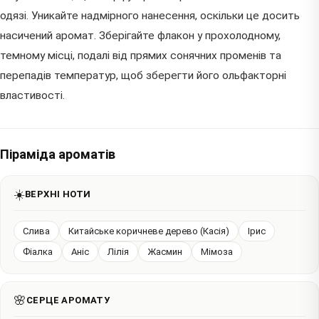
одязі. Уникайте надмірного нанесення, оскільки це досить
насичений аромат. Зберігайте флакон у прохолодному,
темному місці, подалі від прямих сонячних променів та
перепадів температур, щоб зберегти його ольфакторні
властивості.
Піраміда ароматів
☀️
ВЕРХНІ НОТИ
Слива
Китайське коричневе дерево (Касія)
Ірис
Фіалка
Аніс
Лілія
Жасмин
Мімоза
🌸
СЕРЦЕ АРОМАТУ