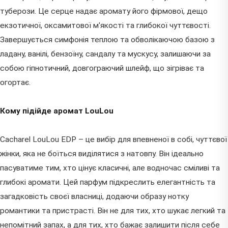
туберози. Це серце надає аромату його фірмової, дещо
екзотичної, оксамитової м'якості та глибокої чуттєвості.
Завершується симфонія теплою та обволікаючою базою з
ладану, ванілі, бензоїну, сандалу та мускусу, залишаючи за
собою гіпнотичний, довгограючий шлейф, що зігріває та
огортає.
Кому підійде аромат LouLou
Cacharel LouLou EDP – це вибір для впевненої в собі, чуттєвої
жінки, яка не боїться виділятися з натовпу. Він ідеально
пасуватиме тим, хто цінує класичні, але водночас сміливі та
глибокі аромати. Цей парфум підкреслить елегантність та
загадковість своєї власниці, додаючи образу нотку
романтики та пристрасті. Він не для тих, хто шукає легкий та
непомітний запах, а для тих, хто бажає залишити після себе