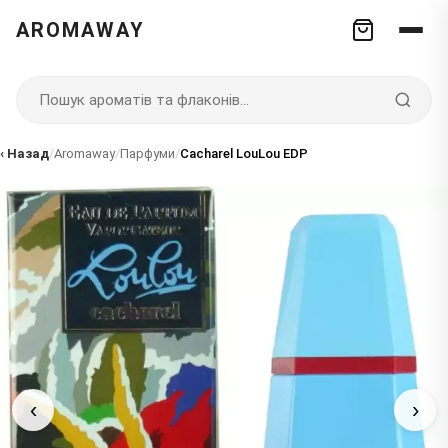
AROMAWAY
‹ Назад
/
Aromaway
/
Парфуми
/
Cacharel LouLou EDP
‹
›