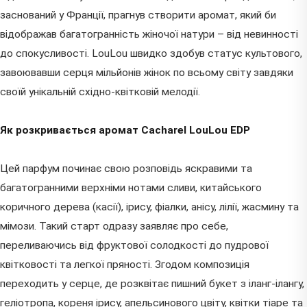
заснований у Франції, прагнув створити аромат, який би
відображав багатогранність жіночої натури – від невинності
до спокусливості. LouLou швидко здобув статус культового,
завоювавши серця мільйонів жінок по всьому світу завдяки
своїй унікальній східно-квітковій мелодії.
Як розкривається аромат Cacharel LouLou EDP
Цей парфум починає свою розповідь яскравими та
багатогранними верхніми нотами сливи, китайського
коричного дерева (касії), ірису, фіалки, анісу, лілії, жасмину та
мімози. Такий старт одразу заявляє про себе,
переливаючись від фруктової солодкості до пудрової
квітковості та легкої пряності. Згодом композиція
переходить у серце, де розквітає пишний букет з іланг-ілангу,
геліотропа, кореня ірису, апельсинового цвіту, квітки тіаре та