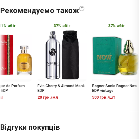
Рекомендуємо також
?
1% збіг
37% збіг
37% збіг
ue de Parfum
Evis Cherry & Almond Mask
Bogner Sonia Bogner Now
EDP
EDP
EDP vintage
л
20 грн./мл
500 грн./шт
Відгуки покупців