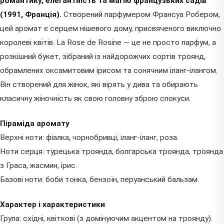
романтику, елегантність та магію французьких садів
(1991, Франція).
Створений парфумером Франсуа Робером,
цей аромат є серцем нішевого дому, присвяченого виключно
королеві квітів. La Rose de Rosine — це не просто парфум, а
розкішний букет, зібраний із найдорожчих сортів троянд,
обрамлених оксамитовим ірисом та сонячним іланг-ілангом.
Він створений для жінок, які вірять у дива та обирають
класичну жіночність як свою головну зброю спокуси.
Піраміда аромату
Верхні ноти: фіалка, чорнобривці, іланг-іланг, роза.
Ноти серця: турецька троянда, болгарська троянда, троянда
з Граса, жасмин, ірис.
Базові ноти: боби тонка, бензоїн, перуанський бальзам.
Характер і характеристики
Група: східні, квіткові (з домінуючим акцентом на троянду).