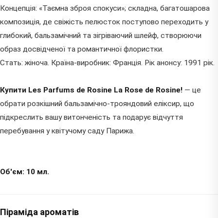
Концепція: «Таємна зброя спокуси»; складна, багатошарова
композиція, де свіжість пелюсток поступово переходить у
глибокий, бальзамічний та зігріваючий шлейф, створюючи
образ досвідченої та романтичної флористки.
Стать: жіноча. Країна-виробник: Франція. Рік анонсу: 1991 рік.
Купити Les Parfums de Rosine La Rose de Rosine!
— це
обрати розкішний бальзамічно-трояндовий еліксир, що
підкреслить вашу витонченість та подарує відчуття
перебування у квітучому саду Парижа.
Об'єм: 10 мл.
Піраміда ароматів