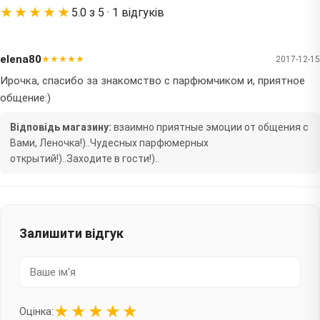
★★★★★
5.0 з 5 · 1 відгуків
elena80
★★★★★
2017-12-15
Ирочка, спасибо за знакомство с парфюмчиком и, приятное
общение:)
Відповідь магазину:
взаимно приятные эмоции от общения с
Вами, Леночка!)..Чудесных парфюмерных
открытий!)..Заходите в гости!)..
Залишити відгук
★
★
★
★
★
Оцінка: