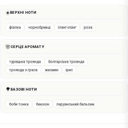
☀️
ВЕРХНІ НОТИ
фіалка
чорнобривці
іланг-іланг
роза
🌸
СЕРЦЕ АРОМАТУ
турецька троянда
болгарська троянда
троянда з граса
жасмин
ірис
🌳
БАЗОВІ НОТИ
боби тонка
бензоїн
перуанський бальзам