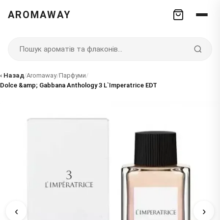
AROMAWAY
‹ Назад
/
Aromaway
/
Парфуми
/
Dolce &amp; Gabbana Anthology 3 L`Imperatrice EDT
‹
›