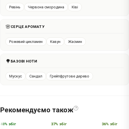
Ревінь
Червона смородина
Ківі
🌸
СЕРЦЕ АРОМАТУ
Рожевий цикламен
Кавун
Жасмин
🌳
БАЗОВІ НОТИ
Мускус
Сандал
Грейпфрутове дерево
Рекомендуємо також
?
8% збіг
37% збіг
36% збіг