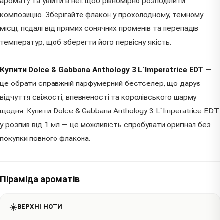
аромату та увійти в неї, щоб рівномірно розподілити
композицію. Зберігайте флакон у прохолодному, темному
місці, подалі від прямих сонячних променів та перепадів
температур, щоб зберегти його первісну якість.
Купити Dolce & Gabbana Anthology 3 L`Imperatrice EDT
—
це обрати справжній парфумерний бестселер, що дарує
відчуття свіжості, впевненості та королівського шарму
щодня. Купити Dolce & Gabbana Anthology 3 L`Imperatrice EDT
у розпив від 1 мл — це можливість спробувати оригінал без
покупки повного флакона.
Піраміда ароматів
☀️
ВЕРХНІ НОТИ