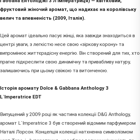
Габбана Ентолоджі 3 Л'Імператриця) — квітковий,
фруктовий жіночий аромат, що надихає на королівську
велич та впевненість (2009, Італія).
Цей аромат ідеально пасує жінці, яка завжди знаходиться в
центрі уваги, з легкістю несе свою «зіркову корону» та
випромінює життєрадісну енергію. Він створений для тих, хто
прагне підкреслити свою динамічну та привабливу натуру,
залишаючись при цьому свіжою та витонченою.
Історія аромату Dolce & Gabbana Anthology 3
L`Imperatrice EDT
Випущений у 2009 році як частина колекції D&G Anthology,
аромат L`Imperatrice 3 був створений відомим парфумером
Наталі Лорсон. Концепція колекції натхненна символізмом