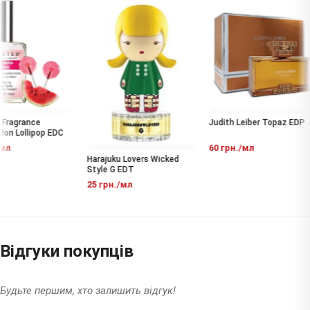
ragrance
Judith Leiber Topaz EDP
n Lollipop EDC
мл
60 грн./мл
Harajuku Lovers Wicked
Style G EDT
25 грн./мл
Відгуки покупців
Будьте першим, хто залишить відгук!