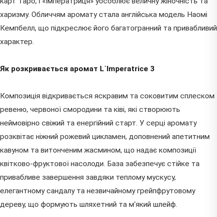
карт Таро, і «Імператриця» уособлює величну жіночність та
харизму. Обличчям аромату стала англійська модель Наомі
Кемпбелл, що підкреслює його багатогранний та привабливий
характер.
Як розкривається аромат L`Imperatrice 3
Композиція відкривається яскравим та соковитим сплеском
ревеню, червоної смородини та ківі, які створюють
неймовірно свіжий та енергійний старт. У серці аромату
розквітає ніжний рожевий цикламен, доповнений апетитним
кавуном та витонченим жасмином, що надає композиції
квітково-фруктової насолоди. База забезпечує стійке та
привабливе завершення завдяки теплому мускусу,
елегантному сандалу та незвичайному грейпфрутовому
дереву, що формують шляхетний та м'який шлейф.