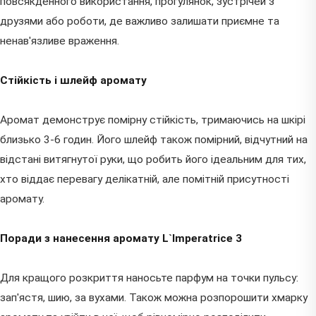
повсякденного використання, прогулянок, зустрічей з
друзями або роботи, де важливо залишати приємне та
ненав'язливе враження.
Стійкість і шлейф аромату
Аромат демонструє помірну стійкість, тримаючись на шкірі
близько 3-6 годин. Його шлейф також помірний, відчутний на
відстані витягнутої руки, що робить його ідеальним для тих,
хто віддає перевагу делікатній, але помітній присутності
аромату.
Поради з нанесення аромату L`Imperatrice 3
Для кращого розкриття наносьте парфум на точки пульсу:
зап'ястя, шию, за вухами. Також можна розпорошити хмарку