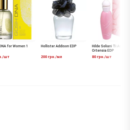
A for Women 1
Hollister Addison EDP
Hilde Soliani Ti Amo:
Ortensia EDP
/шт
200 грн./мл
80 грн./шт