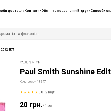
соби доставки
Контакти
Обмін та повернення
Відгуки
Способи оп
n 2012 EDT
PAUL SMITH
Paul Smith Sunshine Edi
Код товару: 18247
★★★★★
5.0 · 2 відг.
20 грн.
/ 1 мл