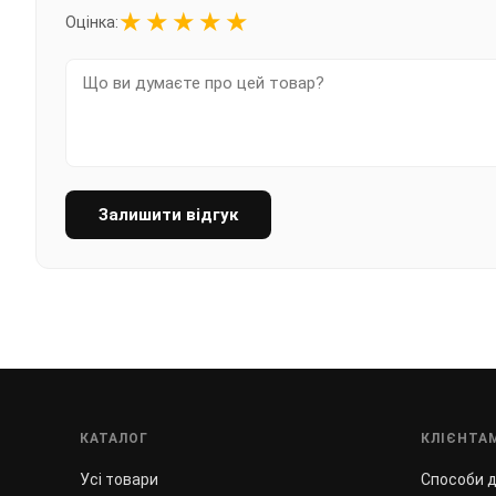
★
★
★
★
★
Оцінка:
Залишити відгук
КАТАЛОГ
КЛІЄНТА
Усі товари
Способи 