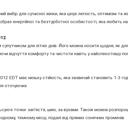
ий вибір для сучасної жінки, яка цінує легкість, оптимізм та 
ь образ енергійної та безтурботної особистості, яка любить
012
м супутником для літніх днів. Його можна носити щодня, як дл
руючи відчуття комфорту та чистоти навіть у найспекотнішу пог
 2012 EDT має низьку стійкість, яка зазвичай становить 1-3 г
ля оточуючих.
уючі точки: зап'ястя, шию, за вухами. Також можна розпороши
ному, темному місці, подалі від прямих сонячних променів.