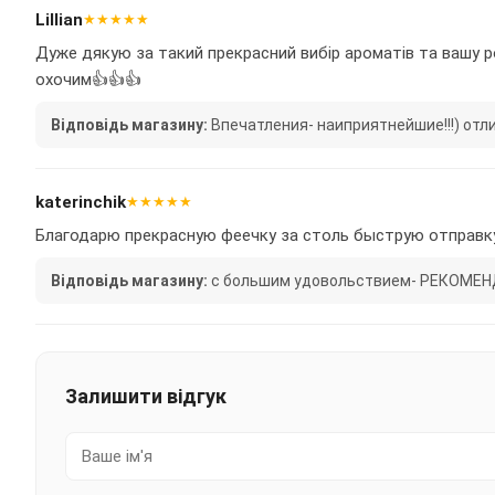
Lillian
★★★★★
Дуже дякую за такий прекрасний вибір ароматів та вашу р
охочим👍👍👍
Відповідь магазину:
Впечатления- наиприятнейшие!!!) отли
katerinchik
★★★★★
Благодарю прекрасную феечку за столь быструю отправку
Відповідь магазину:
с большим удовольствием- РЕКОМЕНДУЮ
Залишити відгук