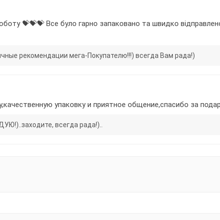
оботу 💝💝💝 Все було гарно запаковано та швидко відправлено.
чные рекомендации мега-Покупателю!!!) всегда Вам рада!)
,качественную упаковку и приятное общение,спасибо за пода
!)..заходите, всегда рада!)..