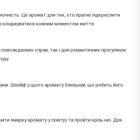
жіночність. Це аромат для тих, хто прагне підкреслити
 насолоджуватися кожним моментом життя.
я повсякденних справ, так і для романтичних прогулянок
оду.
одини. Шлейф у цього аромату близький, що робить його
ти хмарку аромату у повітрі та пройти крізь неї. Для