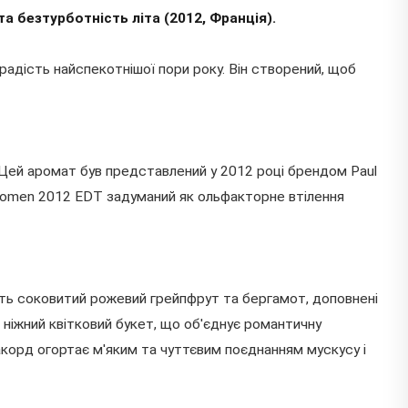
а безтурботність літа (2012, Франція).
 радість найспекотнішої пори року. Він створений, щоб
ом. Цей аромат був представлений у 2012 році брендом Paul
r Women 2012 EDT задуманий як ольфакторне втілення
ють соковитий рожевий грейпфрут та бергамот, доповнені
 ніжний квітковий букет, що об'єднує романтичну
акорд огортає м'яким та чуттєвим поєднанням мускусу і