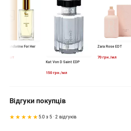
 Sandorine For Her
Zara Rose EDT
н./шт
70 грн./мл
Kat Von D Saint EDP
150 грн./мл
Відгуки покупців
★★★★★
5.0 з 5 · 2 відгуків