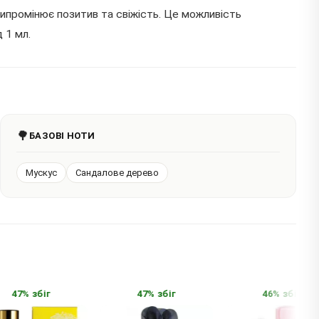
випромінює позитив та свіжість. Це можливість
 1 мл.
🌳
БАЗОВІ НОТИ
Мускус
Сандалове дерево
47% збіг
47% збіг
46% збіг