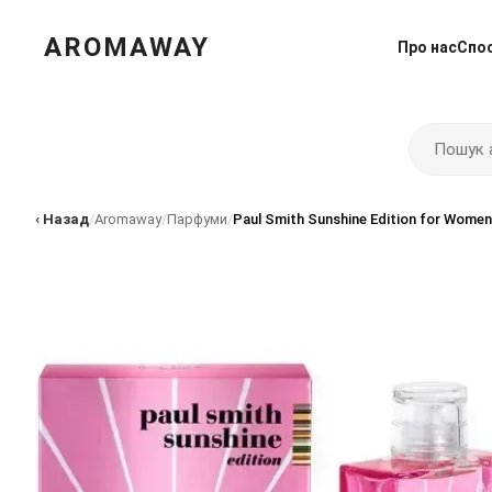
AROMAWAY
Про нас
Спо
‹ Назад
/
Aromaway
/
Парфуми
/
Paul Smith Sunshine Edition for Wome