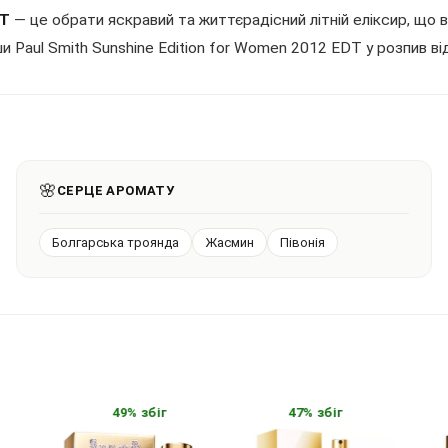
DT
— це обрати яскравий та життєрадісний літній еліксир, що 
и Paul Smith Sunshine Edition for Women 2012 EDT у розпив від
🌸
СЕРЦЕ АРОМАТУ
Болгарська троянда
Жасмин
Півонія
49% збіг
47% збіг