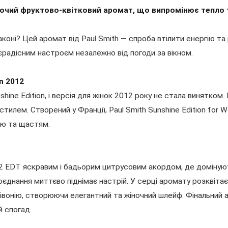
іночий фруктово-квітковий аромат, що випромінює тепло т
коні? Цей аромат від Paul Smith — спроба втілити енергію та
єрадісним настроєм незалежно від погоди за вікном.
n 2012
unshine Edition, і версія для жінок 2012 року не стала винятк
стилем. Створений у Франції, Paul Smith Sunshine Edition fo
тю та щастям.
012 EDT яскравим і бадьорим цитрусовим акордом, де доміну
єднання миттєво піднімає настрій. У серці аромату розквітає
івонію, створюючи елегантний та жіночний шлейф. Фінальний 
й спогад.