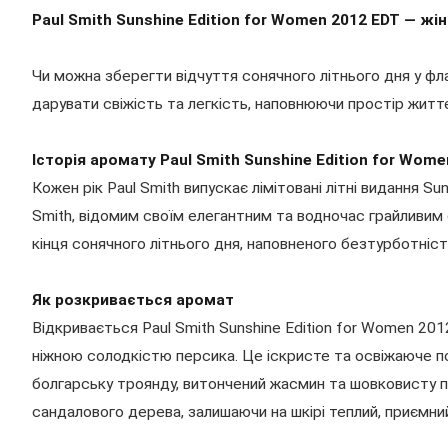
Paul Smith Sunshine Edition for Women 2012 EDT — ж
Чи можна зберегти відчуття сонячного літнього дня у фла
дарувати свіжість та легкість, наповнюючи простір житт
Історія аромату Paul Smith Sunshine Edition for Wome
Кожен рік Paul Smith випускає лімітовані літні видання S
Smith, відомим своїм елегантним та водночас грайливим 
кінця сонячного літнього дня, наповненого безтурботніс
Як розкривається аромат
Відкривається Paul Smith Sunshine Edition for Women 2
ніжною солодкістю персика. Це іскристе та освіжаюче по
болгарську троянду, витончений жасмин та шовковисту п
сандалового дерева, залишаючи на шкірі теплий, приємни