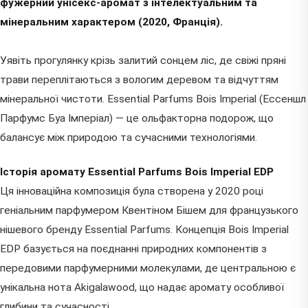
фужерний унісекс-аромат з інтелектуальним та
мінеральним характером (2020, Франція).
Уявіть прогулянку крізь залитий сонцем ліс, де свіжі пряні
трави переплітаються з вологим деревом та відчуттям
мінеральної чистоти. Essential Parfums Bois Imperial (Ессеншл
Парфумс Буа Імперіал) — це ольфакторна подорож, що
балансує між природою та сучасними технологіями.
Історія аромату Essential Parfums Bois Imperial EDP
Ця інноваційна композиція була створена у 2020 році
геніальним парфумером Квентіном Бішем для французького
нішевого бренду Essential Parfums. Концепція Bois Imperial
EDP базується на поєднанні природних компонентів з
передовими парфумерними молекулами, де центральною є
унікальна нота Akigalawood, що надає аромату особливої
глибини та сучасності.