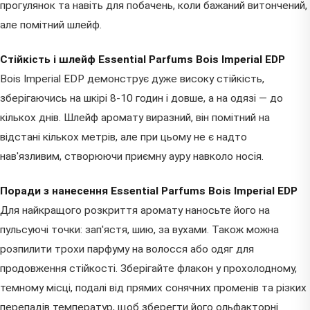
прогулянок та навіть для побачень, коли бажаний витончений,
але помітний шлейф.
Стійкість і шлейф Essential Parfums Bois Imperial EDP
Bois Imperial EDP демонструє дуже високу стійкість,
зберігаючись на шкірі 8-10 годин і довше, а на одязі — до
кількох днів. Шлейф аромату виразний, він помітний на
відстані кількох метрів, але при цьому не є надто
нав'язливим, створюючи приємну ауру навколо носія.
Поради з нанесення Essential Parfums Bois Imperial EDP
Для найкращого розкриття аромату наносьте його на
пульсуючі точки: зап'ястя, шию, за вухами. Також можна
розпилити трохи парфуму на волосся або одяг для
продовження стійкості. Зберігайте флакон у прохолодному,
темному місці, подалі від прямих сонячних променів та різких
перепадів температур, щоб зберегти його ольфакторні