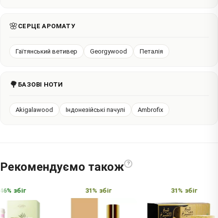
🌸
СЕРЦЕ АРОМАТУ
Гаїтянський ветивер
Georgywood
Петалія
🌳
БАЗОВІ НОТИ
Akigalawood
Індонезійські пачулі
Ambrofix
Рекомендуємо також
?
6% збіг
31% збіг
31% збіг