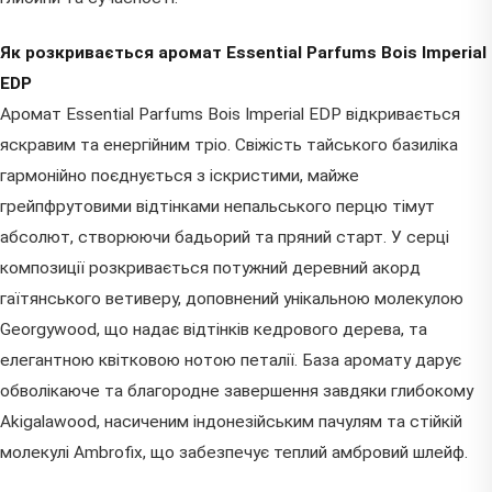
Як розкривається аромат Essential Parfums Bois Imperial
EDP
Аромат Essential Parfums Bois Imperial EDP відкривається
яскравим та енергійним тріо. Свіжість тайського базиліка
гармонійно поєднується з іскристими, майже
грейпфрутовими відтінками непальського перцю тімут
абсолют, створюючи бадьорий та пряний старт. У серці
композиції розкривається потужний деревний акорд
гаїтянського ветиверу, доповнений унікальною молекулою
Georgywood, що надає відтінків кедрового дерева, та
елегантною квітковою нотою петалії. База аромату дарує
обволікаюче та благородне завершення завдяки глибокому
Akigalawood, насиченим індонезійським пачулям та стійкій
молекулі Ambrofix, що забезпечує теплий амбровий шлейф.