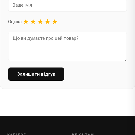
★
★
★
★
★
Оцінка:
Залишити відгук