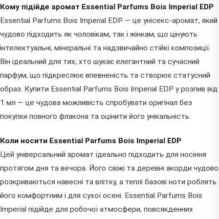
Кому підійде аромат Essential Parfums Bois Imperial EDP
Essential Parfums Bois Imperial EDP — це унісекс-аромат, який
чудово підходить як чоловікам, так і жінкам, що цінують
інтелектуальні, мінеральні та надзвичайно стійкі композиції.
Він ідеальний для тих, хто шукає елегантний та сучасний
парфум, що підкреслює впевненість та створює статусний
образ. Купити Essential Parfums Bois Imperial EDP у розпив від
1 мл — це чудова можливість спробувати оригінал без
покупки повного флакона та оцінити його унікальність.
Коли носити Essential Parfums Bois Imperial EDP
Цей універсальний аромат ідеально підходить для носіння
протягом дня та вечора. Його свіжі та деревні акорди чудово
розкриваються навесні та влітку, а теплі базові ноти роблять
його комфортним і для сухої осені. Essential Parfums Bois
Imperial підійде для робочої атмосфери, повсякденних