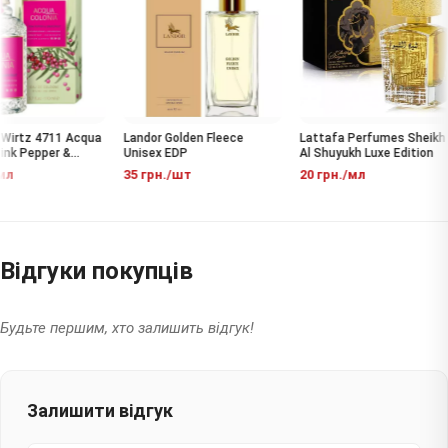
Wirtz 4711 Acqua
Landor Golden Fleece
Lattafa Perfumes Sheikh
nk Pepper &
Unisex EDP
Al Shuyukh Luxe Edition
 EDC
л
35 грн./шт
20 грн./мл
Відгуки покупців
Будьте першим, хто залишить відгук!
Залишити відгук