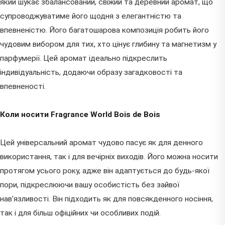
який шукає збалансований, свіжий та деревний аромат, що
супроводжуватиме його щодня з елегантністю та
впевненістю. Його багатошарова композиція робить його
чудовим вибором для тих, хто цінує глибину та магнетизм у
парфумерії. Цей аромат ідеально підкреслить
індивідуальність, додаючи образу загадковості та
впевненості.
Коли носити Fragrance World Bois de Bois
Цей універсальний аромат чудово пасує як для денного
використання, так і для вечірніх виходів. Його можна носити
протягом усього року, адже він адаптується до будь-якої
пори, підкреслюючи вашу особистість без зайвої
нав'язливості. Він підходить як для повсякденного носіння,
так і для більш офіційних чи особливих подій.