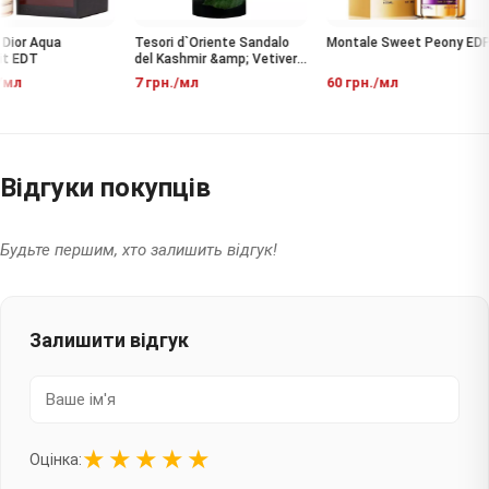
Dior Aqua
Tesori d`Oriente Sandalo
Montale Sweet Peony EDP
t EDT
del Kashmir &amp; Vetiver
EDT
мл
7 грн./мл
60 грн./мл
Відгуки покупців
Будьте першим, хто залишить відгук!
Залишити відгук
★
★
★
★
★
Оцінка: