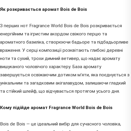
Як розкривається аромат Bois de Bois
З перших нот Fragrance World Bois de Bois розкривається
енергійним та ігристим акордом свіжого перцю та
ароматного базиліка, створюючи бадьоре та підбадьорливе
враження. У серці композиції розквітають глибокі деревні
ноти та сухий, трохи димний ветивер, що надає аромату
вишуканого чоловічого характеру. База аромату
завершується освіжаючим дотиком м'яти, яка поєднується з
унікальним та загадковим акігалавудом, залишаючи гладкий
та стійкий шлейф, що відчувається протягом усього дня.
Кому підійде аромат Fragrance World Bois de Bois
Bois de Bois — це ідеальний вибір для сучасного чоловіка,