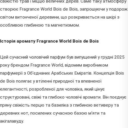
свіжістю трав і міццю величних дерев. Саме таку атмосферу
створює Fragrance World Bois de Bois, запрошуючи у подорож
світом витонченої деревини, що розкривається на шкірі з
особливою глибиною та магнетизмом.
Історія аромату Fragrance World Bois de Bois
Цей сучасний чоловічий парфум був випущений у грудні 2025
року брендом Fragrance World, відомим виробником
парфумерії з Об'єднаних Арабських Еміратів. Концепція Bois
de Bois полягає у втіленні природної та впевненої
елегантності, розробленої для чоловіка, який цінує
структуровані, свіжі та глибоко чоловічі аромати. Він поєднує
пряну свіжість перцю та базиліка з глибиною ветиверу та
деревних нот, посилених сучасною базою м'яти та
акігалавуду.