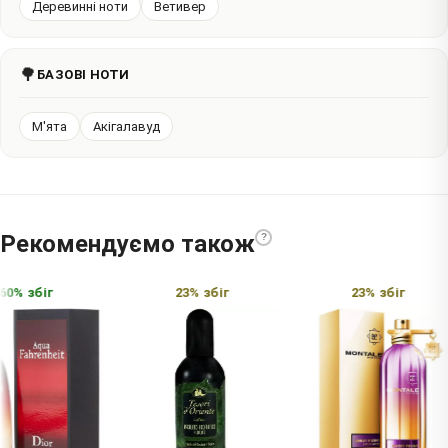
Деревинні ноти
Ветивер
🌳
БАЗОВІ НОТИ
М'ята
Акігалавуд
Рекомендуємо також
?
0% збіг
23% збіг
23% збіг