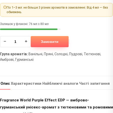
По 1–3 мл: не більше 3 різних ароматів в замовленні. Від 4 мл — без
обмежень.
Залишок у флаконі: 76 мл з 80 мл
−
+
Замовити
Група ароматів:
Ванільні, Пряні, Солодкі, Пудрові, Тютюнові,
Амброві, Гурманські
Опис
Характеристики
Найближчі аналоги
Часті запитання
Fragrance World Purple Effect EDP — амброво-
гурманський унісекс-аромат з тютюновими та ромовими