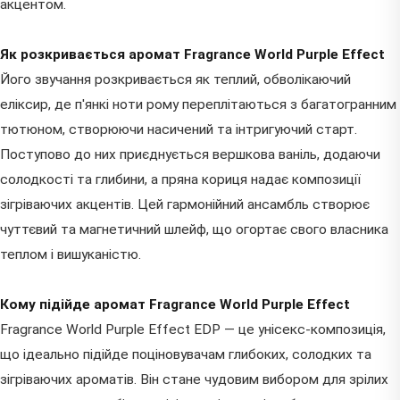
акцентом.
Як розкривається аромат Fragrance World Purple Effect
Його звучання розкривається як теплий, обволікаючий
еліксир, де п'янкі ноти рому переплітаються з багатогранним
тютюном, створюючи насичений та інтригуючий старт.
Поступово до них приєднується вершкова ваніль, додаючи
солодкості та глибини, а пряна кориця надає композиції
зігріваючих акцентів. Цей гармонійний ансамбль створює
чуттєвий та магнетичний шлейф, що огортає свого власника
теплом і вишуканістю.
Кому підійде аромат Fragrance World Purple Effect
Fragrance World Purple Effect EDP — це унісекс-композиція,
що ідеально підійде поціновувачам глибоких, солодких та
зігріваючих ароматів. Він стане чудовим вибором для зрілих