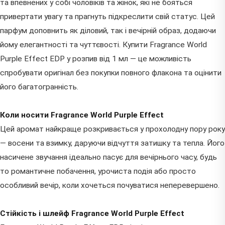
та впевнених у собі чоловіків та жінок, які не бояться
привертати увагу та прагнуть підкреслити свій статус. Цей
парфум доповнить як діловий, так і вечірній образ, додаючи
йому елегантності та чуттєвості. Купити Fragrance World
Purple Effect EDP у розпив від 1 мл — це можливість
спробувати оригінал без покупки повного флакона та оцінити
його багатогранність.
Коли носити Fragrance World Purple Effect
Цей аромат найкраще розкривається у прохолодну пору року
— восени та взимку, даруючи відчуття затишку та тепла. Його
насичене звучання ідеально пасує для вечірнього часу, будь
то романтичне побачення, урочиста подія або просто
особливий вечір, коли хочеться почуватися неперевершено.
Стійкість і шлейф Fragrance World Purple Effect