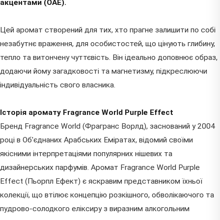
акцентами (ОАЕ).
Цей аромат створений для тих, хто прагне залишити по собі
незабутнє враження, для особистостей, що цінують глибину,
тепло та витончену чуттєвість. Він ідеально доповнює образ,
додаючи йому загадковості та магнетизму, підкреслюючи
індивідуальність свого власника.
Історія аромату Fragrance World Purple Effect
Бренд Fragrance World (Фрагранс Ворлд), заснований у 2004
році в Об'єднаних Арабських Еміратах, відомий своїми
якісними інтерпретаціями популярних нішевих та
дизайнерських парфумів. Аромат Fragrance World Purple
Effect (Пьорпл Ефект) є яскравим представником їхньої
колекції, що втілює концепцію розкішного, обволікаючого та
пудрово-солодкого еліксиру з виразним алкогольним