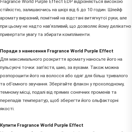
Fragrance World Purple Effect EDP відрізняється високою
стійкістю, залишаючись на шкірі від 6 до 10 годин. Шлейф
аромату виразний, помітний на відстані витягнутої руки, але
при цьому не надто нав'язливий, що дозволяє йому делікатно
привертати увагу та збирати компліменти.
Поради з нанесення Fragrance World Purple Effect
Для максимального розкриття аромату наносьте його на
пульсуючі точки: зап'ястя, шию, за вухами. Також можна
розпорошити його на волосся або одяг для більш тривалого
та об'ємного звучання. Зберігайте флакон у прохолодному,
темному місці, подалі від прямих сонячних променів та
перепадів температур, щоб зберегти його ольфакторні
якості.
Купити Fragrance World Purple Effect