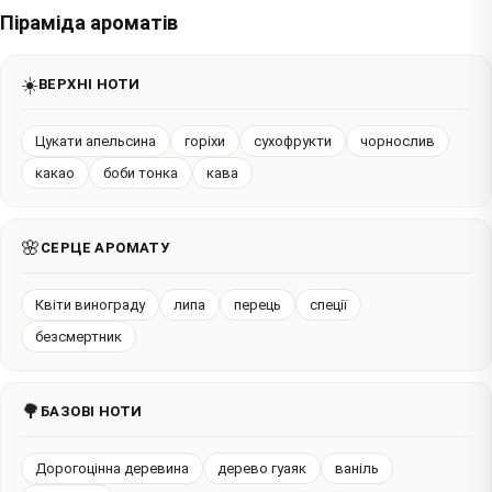
Піраміда ароматів
☀️
ВЕРХНІ НОТИ
Цукати апельсина
горіхи
сухофрукти
чорнослив
какао
боби тонка
кава
🌸
СЕРЦЕ АРОМАТУ
Квіти винограду
липа
перець
спеції
безсмертник
🌳
БАЗОВІ НОТИ
Дорогоцінна деревина
дерево гуаяк
ваніль