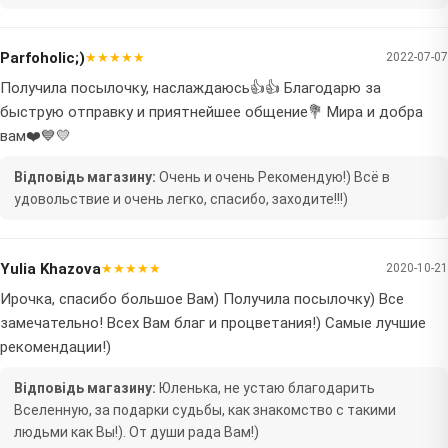
Parfoholic;)
★★★★★
2022-07-07
Получила посылочку, наслаждаюсь👍👍 Благодарю за
быструю отправку и приятнейшее общение💐 Мира и добра
вам❤️💙💛
Відповідь магазину:
Очень и очень Рекомендую!) Всё в
удовольствие и очень легко, спасибо, заходите!!!)
Yulia Khazova
★★★★★
2020-10-21
Ирочка, спасибо большое Вам) Получила посылочку) Все
замечательно! Всех Вам благ и процветания!) Самые лучшие
рекомендации!)
Відповідь магазину:
Юленька, не устаю благодарить
Вселенную, за подарки судьбы, как знакомство с такими
людьми как Вы!). От души рада Вам!)