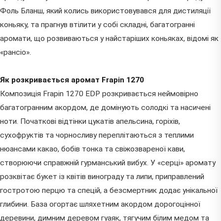
Фоль Бланш, який колись використовувався для дистиляції
коньяку, та прагнув втілити у собі складні, багатогранні
аромати, що розвиваються у найстаріших коньяках, відомі як
«рансіо».
Як розкривається аромат Frapin 1270
Композиція Frapin 1270 EDP розкривається неймовірно
багатогранним акордом, де домінують солодкі та насичені
ноти. Початкові відтінки цукатів апельсина, горіхів,
сухофруктів та чорносливу переплітаються з теплими
нюансами какао, бобів тонка та свіжозвареної кави,
створюючи справжній гурманський вибух. У «серці» аромату
розквітає букет із квітів винограду та липи, приправлений
гостротою перцю та спецій, а безсмертник додає унікальної
глибини. База огортає шляхетним акордом дорогоцінної
деревини, димним деревом гуаяк, тягучим білим медом та