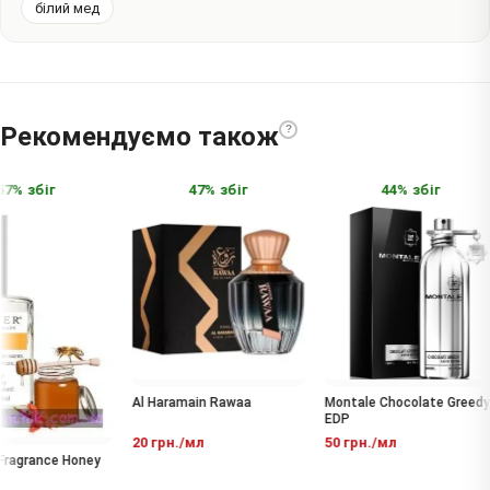
білий мед
Рекомендуємо також
?
% збіг
47% збіг
44% збіг
Al Haramain Rawaa
Montale Chocolate Greedy
EDP
20 грн./мл
50 грн./мл
agrance Honey