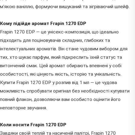
м'якою ваніллю, формуючи вишуканий та зігріваючий шлейф.
Кому підійде аромат Frapin 1270 EDP
Frapin 1270 EDP — це унісекс-композиція, що ідеально
підходить для поціновувачів складних, глибоких та
інтелектуальних ароматів. Він стане чудовим вибором для
тих, хто шукає парфум, який підкреслить їхній статус та
витончений смак. Цей аромат обирають впевнені у собі
особистості, які цінують якість, історію та унікальність.
Купити Frapin 1270 EDP у розпив від 1 мл — це чудова
можливість спробувати оригінал без необхідності купувати
повний флакон, дозволяючи вам особисто оцінити його
неповторне звучання.
Коли носити Frapin 1270 EDP
Завдяки своїй теплій та насиченій палітрі, Frapin 1270