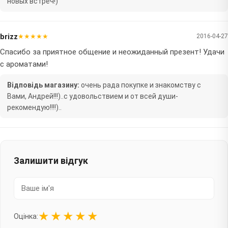
новых встреч!)
brizz
★★★★★
2016-04-27
Спасибо за приятное общение и неожиданный презент! Удачи
с ароматами!
Відповідь магазину:
очень рада покупке и знакомству с
Вами, Андрей!!!)..с удовольствием и от всей души-
рекомендую!!!!)..
Залишити відгук
★
★
★
★
★
Оцінка: