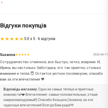
Відгуки покупців
★★★★★
5.0 з 5 · 6 відгуків
Suzanna
★★★★★
2026-06-11
Сотрудничество отменное, все быстро, четко, вовремя. И,
Ирина, вы настолько Заботушка, это так приятно, столько
внимания и тепла 😇 Остается уютное послевкусие, спасибо
вам за эти впечатления 🧡
Відповідь магазину:
Одно из самых тёплых и приятных
знакомств!❤️ Впечатления- самые положительные, отзыв-
наирекомендуемый!) Спасибо большое,Сюзанна, за эти
чудесные впечатления! Всегда Вам рада!🌹