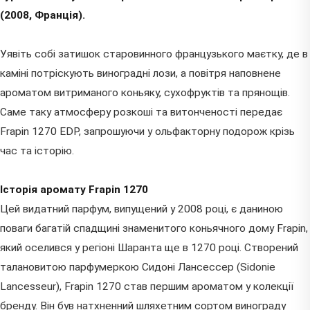
(2008, Франція).
Уявіть собі затишок старовинного французького маєтку, де в
каміні потріскують виноградні лози, а повітря наповнене
ароматом витриманого коньяку, сухофруктів та прянощів.
Саме таку атмосферу розкоші та витонченості передає
Frapin 1270 EDP, запрошуючи у ольфакторну подорож крізь
час та історію.
Історія аромату Frapin 1270
Цей видатний парфум, випущений у 2008 році, є даниною
поваги багатій спадщині знаменитого коньячного дому Frapin,
який оселився у регіоні Шаранта ще в 1270 році. Створений
талановитою парфумеркою Сидоні Лансессер (Sidonie
Lancesseur), Frapin 1270 став першим ароматом у колекції
бренду. Він був натхненний шляхетним сортом винограду