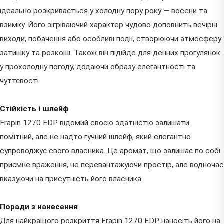
ідеально розкривається у холодну пору року — восени та
взимку. Його зігріваючий характер чудово доповнить вечірні
виходи, побачення або особливі події, створюючи атмосферу
затишку та розкоші. Також він підійде для денних прогулянок
у прохолодну погоду, додаючи образу елегантності та
чуттєвості.
Стійкість і шлейф
Frapin 1270 EDP відомий своєю здатністю залишати
помітний, але не надто гучний шлейф, який елегантно
супроводжує свого власника. Це аромат, що залишає по собі
приємне враження, не перевантажуючи простір, але водночас
вказуючи на присутність його власника.
Поради з нанесення
Для найкращого розкриття Frapin 1270 EDP наносіть його на