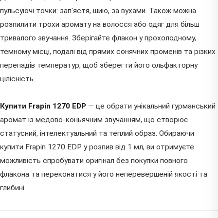
пульсуючі точки: зап'ястя, шию, за вухами. Також можна
розпилити трохи аромату на волосся або одяг для більш
тривалого звучання. Зберігайте флакон у прохолодному,
темному місці, подалі від прямих сонячних променів та різких
перепадів температур, щоб зберегти його ольфакторну
цілісність.
Купити Frapin 1270 EDP
— це обрати унікальний гурманський
аромат із медово-коньячним звучанням, що створює
статусний, інтелектуальний та теплий образ. Обираючи
купити Frapin 1270 EDP у розпив від 1 мл, ви отримуєте
можливість спробувати оригінал без покупки повного
флакона та переконатися у його неперевершеній якості та
глибині.