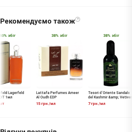
Рекомендуємо також
?
0% збіг
38% збіг
38% збіг
feld Lagerfeld
Lattafa Perfumes Ameer
Tesori d`Oriente Sandalo
DT 1мл
Al Oudh EDP
del Kashmir &amp; Vetiver
EDT
шт
15 грн./мл
7 грн./мл