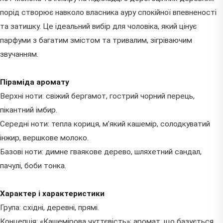
порід створює навколо власника ауру спокійної впевненості
та затишку. Це ідеальний вибір для чоловіка, який цінує
парфуми з багатим змістом та тривалим, зігріваючим
звучанням.
Піраміда аромату
Верхні ноти: свіжий бергамот, гострий чорний перець,
пікантний імбир.
Середні ноти: тепла кориця, м’який кашемір, солодкуватий
інжир, вершкове молоко.
Базові ноти: димне гваякове дерево, шляхетний сандал,
пачулі, боби тонка.
Характер і характеристики
Група: східні, деревні, прямі.
Концепція: «Кашемірова чуттєвість»; аромат, що базується