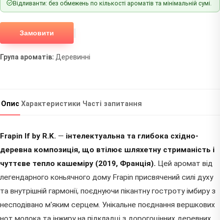
Відливанти: без обмежень по кількості ароматів та мінімальній сумі.
Замовити
Група ароматів:
Деревинні
Опис
Характеристики
Часті запитання
Frapin If by R.K.
—
інтелектуальна та глибока східно-
деревна композиція, що втілює шляхетну стриманість і
чуттєве тепло кашеміру (2019, Франція).
Цей аромат від
легендарного коньячного дому Frapin присвячений силі духу
та внутрішній гармонії, поєднуючи пікантну гостроту імбиру з
несподівано м'яким серцем. Унікальне поєднання вершкових
нот молока та інжиру на підкладці з дорогоцінних деревних