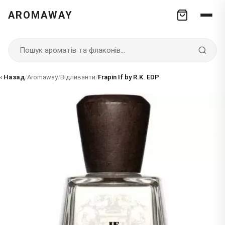
AROMAWAY
‹ Назад
/
Aromaway
/
Відливанти
/
Frapin If by R.K. EDP