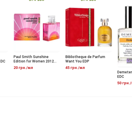
Paul Smith Sunshine
Bibliotheque de Parfum
C
Edition for Women 2012
Want You EDP
EDT
20 грн./мл
45 грн./мл
Demeter F
EDC
50 грн./м