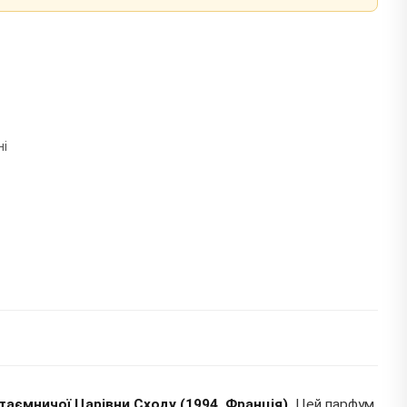
ні
таємничої Царівни Сходу (1994, Франція).
Цей парфум,