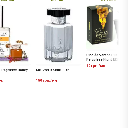
Ulric de Varens Rue
Pergolese Night EDP
10 грн./мл
ragrance Honey
Kat Von D Saint EDP
л
150 грн./мл