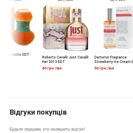
 Formidable EDT
Roberto Cavalli Just Cavalli
Demeter Fragrance
Her 2013 EDT
Strawberry Ice Cream ED
/мл
40 грн./мл
50 грн./мл
Відгуки покупців
Будьте першим, хто залишить відгук!