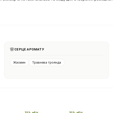
🌸
СЕРЦЕ АРОМАТУ
Жасмин
Травнева троянда
31% збіг
31% збіг
2