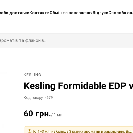
соби доставки
Контакти
Обмін та повернення
Відгуки
Способи оп
KESLING
Kesling Formidable EDP 
Код товару: 4679
60 грн.
/ 1 мл
По 1–3 мл: не більше 3 різних ароматів в замовленні. Від