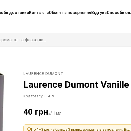
соби доставки
Контакти
Обмін та повернення
Відгуки
Способи оп
LAURENCE DUMONT
Laurence Dumont Vanille
Код товару: 11419
40 грн.
/ 1 мл
По 1–3 мл: не більше 3 різних ароматів в замовленні. Від