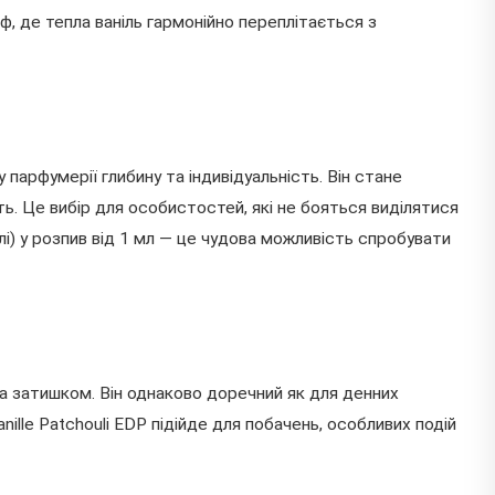
, де тепла ваніль гармонійно переплітається з
 парфумерії глибину та індивідуальність. Він стане
ь. Це вибір для особистостей, які не бояться виділятися
і) у розпив від 1 мл — це чудова можливість спробувати
 затишком. Він однаково доречний як для денних
ille Patchouli EDP підійде для побачень, особливих подій