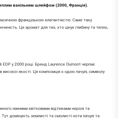
теплим ванільним шлейфом (2000, Франція).
класичною французькою елегантністю. Саме таку
ченість. Це аромат для тих, хто цінує глибину та тепло,
li EDP у 2000 році. Бренд Laurence Dumont черпає
в високої якості. Ця композиція є одою пачулі, символу
еного ніжними квітковими відтінками неролі та
 Тут домінують землисті та смолисті ноти пачулі та