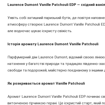
Laurence Dumont Vanille Patchouli EDP — східний ва
Уявіть собі затишний паризький бутік, де повітря напо
атмосферу створює Laurence Dumont Vanille Patchouli ED
але водночас шукає іскристу свіжість.
Історія аромату Laurence Dumont Vanille Patchouli
Парфумерний дім Laurence Dumont, відомий своєю лінією 
натхнення у багатстві природи та традиціях південно-захі
свободи та подорожей, майстерно поєднаному з іншими 
Як розкривається аромат Vanille Patchouli
Аромат Laurence Dumont Vanille Patchouli EDP починає с
витонченою гірчинкою герані. Це іскристий старт, який 