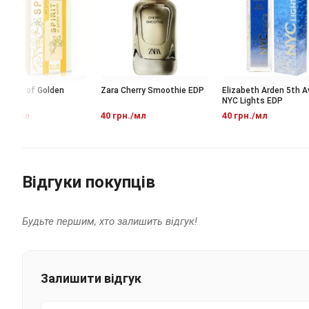
pirit of Golden
Zara Cherry Smoothie EDP
Elizabeth Arden 5th Ave
 EDP
NYC Lights EDP
н./мл
40 грн./мл
40 грн./мл
Відгуки покупців
Будьте першим, хто залишить відгук!
Залишити відгук