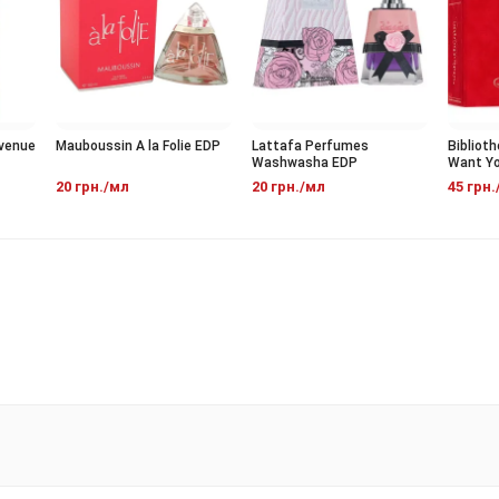
nue
Mauboussin A la Folie EDP
Lattafa Perfumes
Bibliotheq
Washwasha EDP
Want You 
20 грн./мл
20 грн./мл
45 грн./м