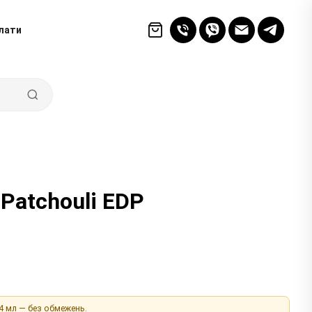
лати
 Patchouli EDP
 4 мл — без обмежень.