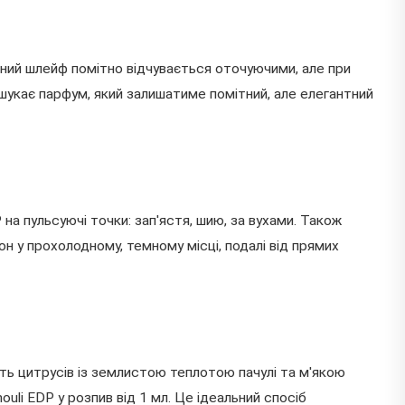
азний шлейф помітно відчувається оточуючими, але при
 шукає парфум, який залишатиме помітний, але елегантний
на пульсуючі точки: зап'ястя, шию, за вухами. Також
он у прохолодному, темному місці, подалі від прямих
сть цитрусів із землистою теплотою пачулі та м'якою
uli EDP у розпив від 1 мл. Це ідеальний спосіб