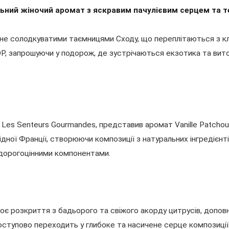
нільний жіночий аромат з яскравим пачулієвим серцем та 
внене солодкуватими таємницями Сходу, що переплітаються з 
P, запрошуючи у подорож, де зустрічаються екзотика та витон
Les Senteurs Gourmandes, представив аромат Vanille Patchou
дної Франції, створюючи композиції з натуральних інгредієнті
дорогоцінними компонентами.
воє розкриття з бадьорого та свіжого акорду цитрусів, доповн
поступово переходить у глибоке та насичене серце композиції.