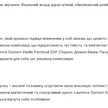
 звучання. Фінальний акорд дарує м'який, обволікаючий шлейф
т, який ідеально підійде впевненим у собі жінкам, що цінують у
анські композиції, що підкреслюють чуттєвість та елегантніст
ence Dumont Vanille Patchouli EDP (Лоренс Дюмон Ваніль Пачул
ідкрити для себе цю унікальну композицію.
року — восени та взимку, огортаючи свою власницю теплом та
ворюючи магнетичний та спокусливий ореол. Laurence Dumont Van
ься відчути себе особливою.