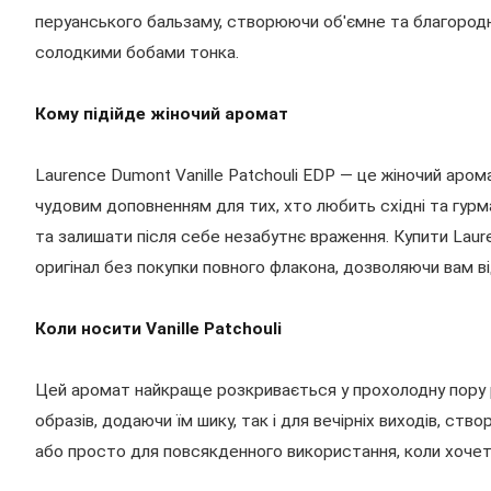
перуанського бальзаму, створюючи об'ємне та благородне
солодкими бобами тонка.
Кому підійде жіночий аромат
Laurence Dumont Vanille Patchouli EDP — це жіночий арома
чудовим доповненням для тих, хто любить східні та гурм
та залишати після себе незабутнє враження. Купити Laur
оригінал без покупки повного флакона, дозволяючи вам в
Коли носити Vanille Patchouli
Цей аромат найкраще розкривається у прохолодну пору 
образів, додаючи їм шику, так і для вечірніх виходів, ст
або просто для повсякденного використання, коли хочет