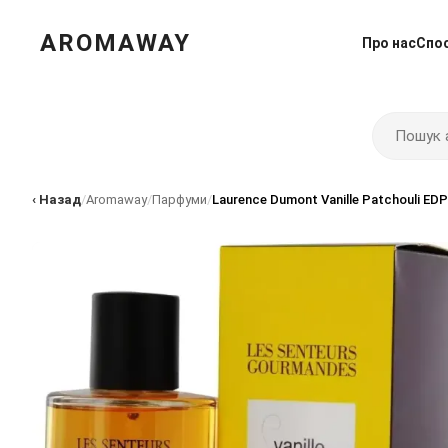
AROMAWAY
Про нас
Спо
‹ Назад
/
Aromaway
/
Парфуми
/
Laurence Dumont Vanille Patchouli EDP