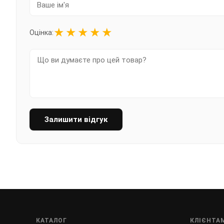
★
★
★
★
★
Оцінка:
Залишити відгук
КАТАЛОГ
КЛІЄНТА