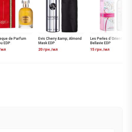
ue de Parfum
Evis Cherry &amp; Almond
Les Perles d`Orient La
EDP
Mask EDP
Bellavie EDP
л
20 грн./мл
15 грн./мл