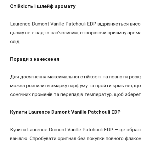
Стійкість і шлейф аромату
Laurence Dumont Vanille Patchouli EDP відрізняється вис
цьому не є надто нав'язливим, створюючи приємну аромат
слід.
Поради з нанесення
Для досягнення максимальної стійкості та повноти розкри
можна розпилити хмарку парфуму та пройти крізь неї, щоб
сонячних променів та перепадів температур, щоб зберегт
Купити Laurence Dumont Vanille Patchouli EDP
Купити Laurence Dumont Vanille Patchouli EDP — це обрат
ваніллю. Спробувати оригінал без покупки повного флакон