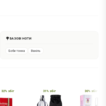
🌳
БАЗОВІ НОТИ
Боби тонка
Ваніль
2% збіг
31% збіг
30% збіг