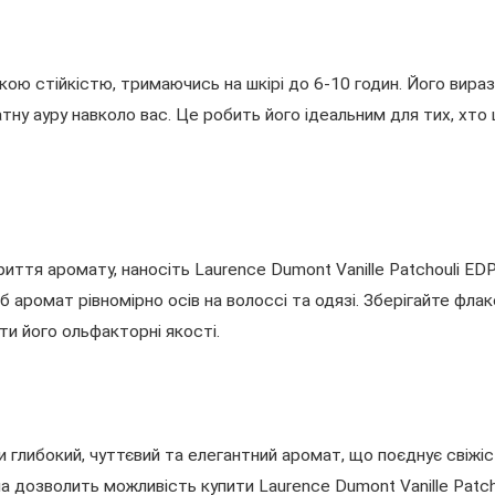
окою стійкістю, тримаючись на шкірі до 6-10 годин. Його вир
ну ауру навколо вас. Це робить його ідеальним для тих, хто
ття аромату, наносіть Laurence Dumont Vanille Patchouli EDP 
 аромат рівномірно осів на волоссі та одязі. Зберігайте флак
и його ольфакторні якості.
и глибокий, чуттєвий та елегантний аромат, що поєднує свіжі
а дозволить можливість купити Laurence Dumont Vanille Patcho