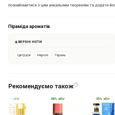
познайомитися з цим унікальним творінням та додати йог
Піраміда ароматів
☀️
ВЕРХНІ НОТИ
Цитруси
Неролі
Герань
Рекомендуємо також
?
40% збіг
38% збіг
35% збіг