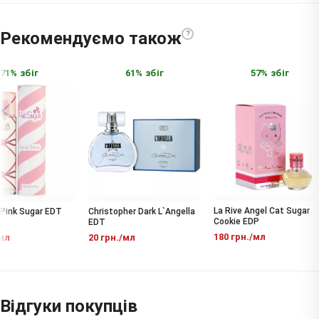
Рекомендуємо також
?
1% збіг
61% збіг
57% збіг
La Rive Angel Cat Sugar
Pink Sugar EDT
Christopher Dark L`Angella
Cookie EDP
EDT
180 грн./мл
л
20 грн./мл
Відгуки покупців