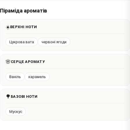
Піраміда ароматів
☀️
ВЕРХНІ НОТИ
Цукрова вата
червоні ягоди
🌸
СЕРЦЕ АРОМАТУ
Ваніль
карамель
🌳
БАЗОВІ НОТИ
Мускус