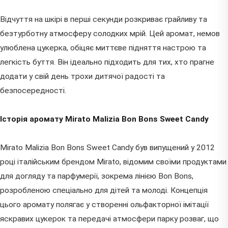
Відчуття на шкірі в перші секунди розкриває грайливу та
безтурботну атмосферу солодких мрій. Цей аромат, немов
улюблена цукерка, обіцяє миттєве підняття настрою та
легкість буття. Він ідеально підходить для тих, хто прагне
додати у свій день трохи дитячої радості та
безпосередності.
Історія аромату Mirato Malizia Bon Bons Sweet Candy
Mirato Malizia Bon Bons Sweet Candy був випущений у 2012
році італійським брендом Mirato, відомим своїми продуктами
для догляду та парфумерії, зокрема лінією Bon Bons,
розробленою спеціально для дітей та молоді. Концепція
цього аромату полягає у створенні ольфакторної імітації
яскравих цукерок та передачі атмосфери парку розваг, що