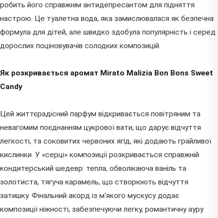
робить його справжнім антидепресантом для підняття
настрою. Це туалетна вода, яка замислювалася як безпечна
формула для дітей, але швидко здобула популярність і серед
дорослих поціновувачів солодких композицій.
Як розкривається аромат Mirato Malizia Bon Bons Sweet
Candy
Цей життєрадісний парфум відкривається повітряним та
невагомим поєднанням цукрової вати, що дарує відчуття
легкості, та соковитих червоних ягід, які додають грайливої
кислинки. У «серці» композиції розкривається справжній
кондитерський шедевр: тепла, обволікаюча ваніль та
золотиста, тягуча карамель, що створюють відчуття
затишку. Фінальний акорд із м'якого мускусу додає
композиції ніжності, забезпечуючи легку, романтичну ауру