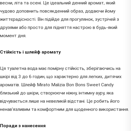
весни, літа та осені. Це ідеальний денний аромат, який
чудово доповнить повсякденний образ, додаючи йому
життєрадісності. Він підійде для прогулянок, зустрічей з
друзями або просто для підняття настрою в будь-який
момент дня.
Стійкість і шлейф аромату
Ця туалетна вода має помірну стійкість, зберігаючись на
шкірі від 3 до 6 годин, що характерно для легких, дитячих
ароматів. Шлейф Mirato Malizia Bon Bons Sweet Candy
близький до шкіри, створюючи ніжну, інтимну ауру, яка
відчувається лише на невеликій відстані. Це робить його
ненав'язливим та комфортним для щоденного використання.
Поради з нанесення