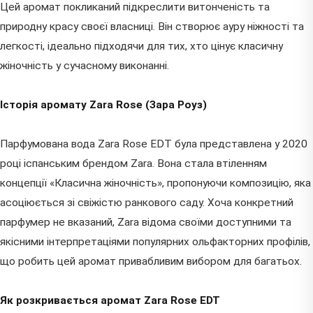
Цей аромат покликаний підкреслити витонченість та
природну красу своєї власниці. Він створює ауру ніжності та
легкості, ідеально підходячи для тих, хто цінує класичну
жіночність у сучасному виконанні.
Історія аромату Zara Rose (Зара Роуз)
Парфумована вода Zara Rose EDT була представлена у 2020
році іспанським брендом Zara. Вона стала втіленням
концепції «Класична жіночність», пропонуючи композицію, яка
асоціюється зі свіжістю ранкового саду. Хоча конкретний
парфумер не вказаний, Zara відома своїми доступними та
якісними інтерпретаціями популярних ольфакторних профілів,
що робить цей аромат привабливим вибором для багатьох.
Як розкривається аромат Zara Rose EDT