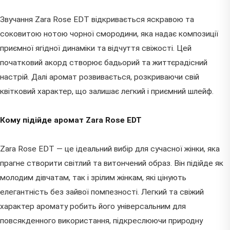
Звучання Zara Rose EDT відкривається яскравою та
соковитою нотою чорної смородини, яка надає композиції
приємної ягідної динаміки та відчуття свіжості. Цей
початковий акорд створює бадьорий та життєрадісний
настрій. Далі аромат розвивається, розкриваючи свій
квітковий характер, що залишає легкий і приємний шлейф.
Кому підійде аромат Zara Rose EDT
Zara Rose EDT — це ідеальний вибір для сучасної жінки, яка
прагне створити світлий та витончений образ. Він підійде як
молодим дівчатам, так і зрілим жінкам, які цінують
елегантність без зайвої помпезності. Легкий та свіжий
характер аромату робить його універсальним для
повсякденного використання, підкреслюючи природну