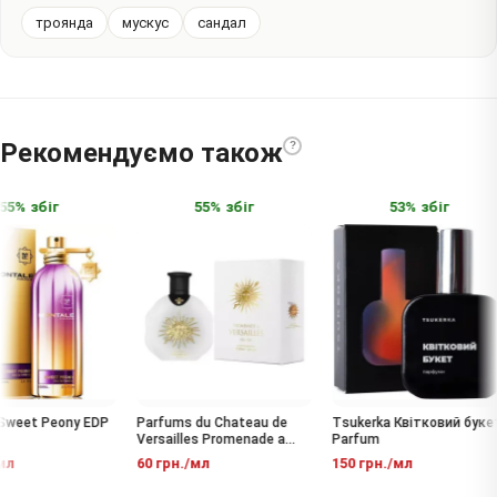
троянда
мускус
сандал
Рекомендуємо також
?
5% збіг
55% збіг
53% збіг
weet Peony EDP
Parfums du Chateau de
Tsukerka Квітковий букет
Versailles Promenade a
Parfum
Versailles Pour Elle EDP
л
60 грн./мл
150 грн./мл