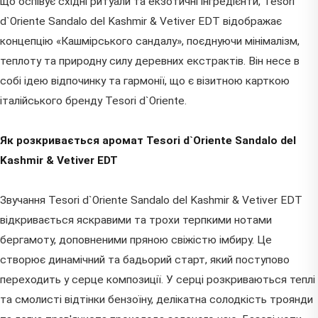
що оспівує східні ритуали та екзотичні інгредієнти, Tesori
d`Oriente Sandalo del Kashmir & Vetiver EDT відображає
концепцію «Кашмірського сандалу», поєднуючи мінімалізм,
теплоту та природну силу деревних екстрактів. Він несе в
собі ідею відпочинку та гармонії, що є візитною карткою
італійського бренду Tesori d`Oriente.
Як розкривається аромат Tesori d`Oriente Sandalo del
Kashmir & Vetiver EDT
Звучання Tesori d`Oriente Sandalo del Kashmir & Vetiver EDT
відкривається яскравими та трохи терпкими нотами
бергамоту, доповненими пряною свіжістю імбиру. Це
створює динамічний та бадьорий старт, який поступово
переходить у серце композиції. У серці розкриваються теплі
та смолисті відтінки бензоїну, делікатна солодкість троянди