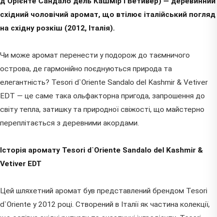
д'Орієнте Сандало дель Кашмір і Ветивер) — деревинний
східний чоловічий аромат, що втілює італійський погляд
на східну розкіш (2012, Італія).
Чи може аромат перенести у подорож до таємничого
острова, де гармонійно поєднуються природа та
елегантність? Tesori d`Oriente Sandalo del Kashmir & Vetiver
EDT — це саме така ольфакторна пригода, запрошення до
світу тепла, затишку та природної свіжості, що майстерно
переплітається з деревними акордами.
Історія аромату Tesori d`Oriente Sandalo del Kashmir &
Vetiver EDT
Цей шляхетний аромат був представлений брендом Tesori
d`Oriente у 2012 році. Створений в Італії як частина колекції,