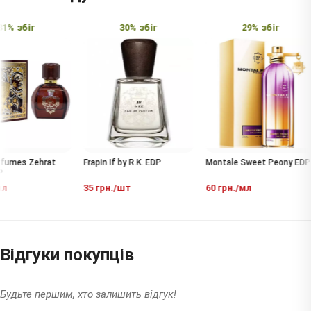
1% збіг
30% збіг
29% збіг
Frapin If by R.K. EDP
Montale Sweet Peony EDP
fumes Zehrat
35 грн./шт
60 грн./мл
л
Відгуки покупців
Будьте першим, хто залишить відгук!