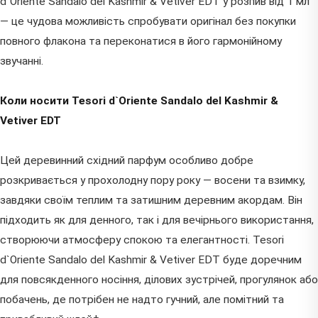
d`Oriente Sandalo del Kashmir & Vetiver EDT у розпив від 1 мл
— це чудова можливість спробувати оригінал без покупки
повного флакона та переконатися в його гармонійному
звучанні.
Коли носити Tesori d`Oriente Sandalo del Kashmir &
Vetiver EDT
Цей деревинний східний парфум особливо добре
розкривається у прохолодну пору року — восени та взимку,
завдяки своїм теплим та затишним деревним акордам. Він
підходить як для денного, так і для вечірнього використання,
створюючи атмосферу спокою та елегантності. Tesori
d`Oriente Sandalo del Kashmir & Vetiver EDT буде доречним
для повсякденного носіння, ділових зустрічей, прогулянок або
побачень, де потрібен не надто гучний, але помітний та