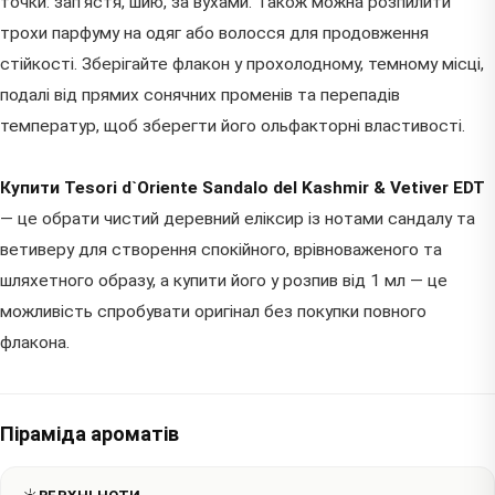
точки: зап'ястя, шию, за вухами. Також можна розпилити
трохи парфуму на одяг або волосся для продовження
стійкості. Зберігайте флакон у прохолодному, темному місці,
подалі від прямих сонячних променів та перепадів
температур, щоб зберегти його ольфакторні властивості.
Купити Tesori d`Oriente Sandalo del Kashmir & Vetiver EDT
— це обрати чистий деревний еліксир із нотами сандалу та
ветиверу для створення спокійного, врівноваженого та
шляхетного образу, а купити його у розпив від 1 мл — це
можливість спробувати оригінал без покупки повного
флакона.
Піраміда ароматів