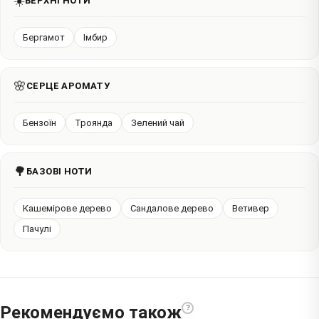
☀️
ВЕРХНІ НОТИ
Бергамот
Імбир
🌸
СЕРЦЕ АРОМАТУ
Бензоїн
Троянда
Зелений чай
🌳
БАЗОВІ НОТИ
Кашемірове дерево
Сандалове дерево
Ветивер
Пачулі
Рекомендуємо також
?