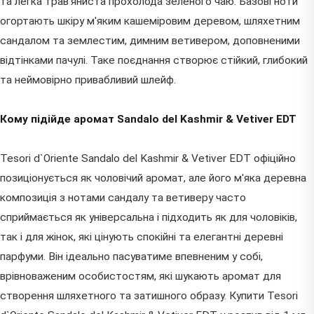
та легка трав'яниста прохолода зеленого чаю. Базові ноти
огортають шкіру м'яким кашеміровим деревом, шляхетним
сандалом та землестим, димним ветивером, доповненими
відтінками пачулі. Таке поєднання створює стійкий, глибокий
та неймовірно привабливий шлейф.
Кому підійде аромат Sandalo del Kashmir & Vetiver EDT
Tesori d`Oriente Sandalo del Kashmir & Vetiver EDT офіційно
позиціонується як чоловічий аромат, але його м'яка деревна
композиція з нотами сандалу та ветиверу часто
сприймається як універсальна і підходить як для чоловіків,
так і для жінок, які цінують спокійні та елегантні деревні
парфуми. Він ідеально пасуватиме впевненим у собі,
врівноваженим особистостям, які шукають аромат для
створення шляхетного та затишного образу. Купити Tesori