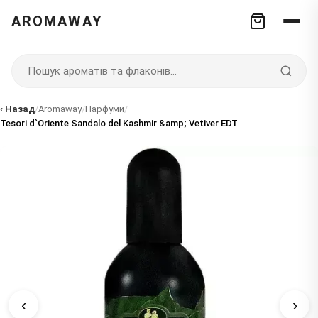
AROMAWAY
‹ Назад
/
Aromaway
/
Парфуми
/
Tesori d`Oriente Sandalo del Kashmir &amp; Vetiver EDT
‹
›