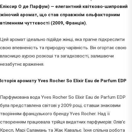
Еліксир О де Парфум) — елегантний квітково-шипровий
жіночий аромат, що став справжнім ольфакторним
втіленням чуттєвості (2009, Франція).
Цей аромат ідеально підійде жінці, яка прагне підкреслити
свою впевненість та природну чарівність. Він огортає свою
власницю аурою розкоші та загадковості, залишаючи
незабутнє враження.
Історія аромату Yves Rocher So Elixir Eau de Parfum EDP
Парфумована вода Yves Rocher So Elixir Eau de Parfum EDP
була представлена світові у 2009 році, ставши знаковим
творінням французького бренду Yves Rocher. Над її
створенням працювала трійця видатних парфумерів: Олів’є
Кресп, Марі Саламань та Жак Кавальє. Їхня спільна робота