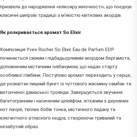
призвела до народження «еліксиру жіночності», що поєднує
класичні шипрові традиції з м'якістю квіткових акордів.
Як розкривається аромат So Elixir
Композиція Yves Rocher So Elixir Eau de Parfum EDP
починається свіжим і підбадьорливим акордом бергамота,
доповненим містичним олібанумом, що надає старту
особливої глибини. Поступово аромат переходить у серце,
де розквітає пишний букет із чуттєвого жасмину самбак та
витонченої дамаської троянди. Завершується звучання
багатогранним і насиченим шлейфом, зітканим з деревних
нот пачулі, теплих бобів тонка, містичного ладану та
елегантного атласного кедра, створюючи тривалий та
незабутній образ.