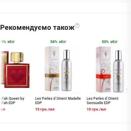
Рекомендуємо також
?
9% збіг
54% збіг
50% збіг
fah Queen by
Les Perles d`Orient Madelle
Les Perles d`Orient
fah EDP
EDP
Sensuelle EDP
мл
15 грн./мл
15 грн./мл