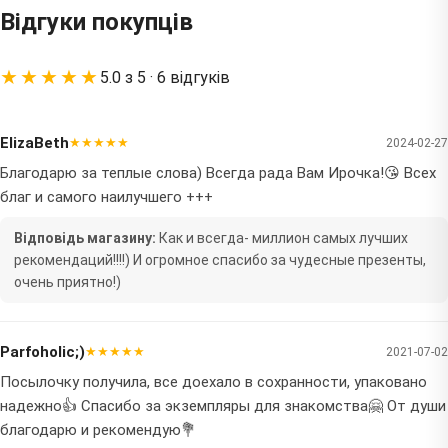
Відгуки покупців
★★★★★
5.0 з 5 · 6 відгуків
ElizaBeth
★★★★★
2024-02-27
Благодарю за теплые слова) Всегда рада Вам Ирочка!😘 Всех
благ и самого наилучшего +++
Відповідь магазину:
Как и всегда- миллион самых лучших
рекомендаций!!!!) И огромное спасибо за чудесные презенты,
очень приятно!)
Parfoholic;)
★★★★★
2021-07-02
Посылочку получила, все доехало в сохранности, упаковано
надежно👍 Спасибо за экземпляры для знакомства🤗 От души
благодарю и рекомендую💐