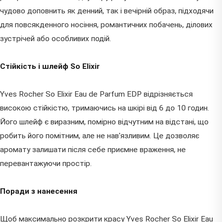
чудово доповнить як денний, так і вечірній образ, підходячи
для повсякденного носіння, романтичних побачень, ділових
зустрічей або особливих подій.
Стійкість і шлейф So Elixir
Yves Rocher So Elixir Eau de Parfum EDP відрізняється
високою стійкістю, тримаючись на шкірі від 6 до 10 годин.
Його шлейф є виразним, помірно відчутним на відстані, що
робить його помітним, але не нав'язливим. Це дозволяє
аромату залишати після себе приємне враження, не
перевантажуючи простір.
Поради з нанесення
Щоб максимально розкрити красу Yves Rocher So Elixir Eau