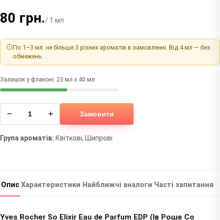
80 грн.
/ 1 мл
По 1–3 мл: не більше 3 різних ароматів в замовленні. Від 4 мл — без
обмежень.
Залишок у флаконі: 23 мл з 40 мл
−
+
Замовити
Група ароматів:
Квіткові, Шипрові
Опис
Характеристики
Найближчі аналоги
Часті запитання
Yves Rocher So Elixir Eau de Parfum EDP (Ів Роше Со