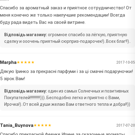
Спасибо за ароматный заказ и приятное сотрудничество! От
меня конечно же только наилучшие рекомендации! Всегда
буду рада видеть Вас на своей витрине.
Відповідь магазину:
огромное спасибо за лёгкую, приятную
сделку и ооочень приятный сюрприз-подарочек!)..Всех благ!!)..
Marpha
★★★★★
2017-10-05
Дякую Іринко за прекрасні парфуми і за ці смачні подаруночки!
5 зірок Вам!
Відповідь магазину:
один из самых Солнечных и позитивных
Покупателей!!!!!!!!!!!)))..Бесподобно легко и приятно с Вами,
Ирочка!)..От всей души желаю Вам ответного тепла и добра!!))
Tania_Buynova
★★★★★
2017-07-20
Спасибо прекрасной феечке Ирине за сказочные ароматы.