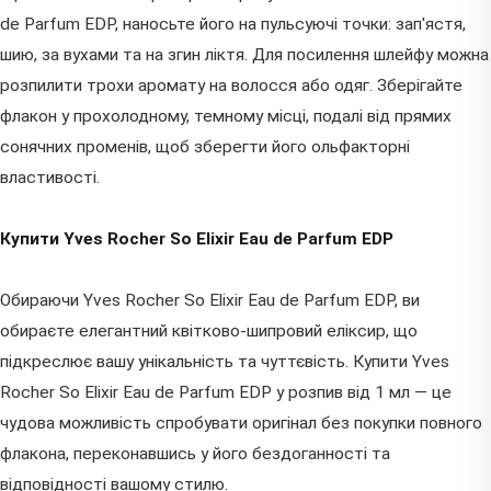
de Parfum EDP, наносьте його на пульсуючі точки: зап'ястя,
шию, за вухами та на згин ліктя. Для посилення шлейфу можна
розпилити трохи аромату на волосся або одяг. Зберігайте
флакон у прохолодному, темному місці, подалі від прямих
сонячних променів, щоб зберегти його ольфакторні
властивості.
Купити Yves Rocher So Elixir Eau de Parfum EDP
Обираючи Yves Rocher So Elixir Eau de Parfum EDP, ви
обираєте елегантний квітково-шипровий еліксир, що
підкреслює вашу унікальність та чуттєвість. Купити Yves
Rocher So Elixir Eau de Parfum EDP у розпив від 1 мл — це
чудова можливість спробувати оригінал без покупки повного
флакона, переконавшись у його бездоганності та
відповідності вашому стилю.