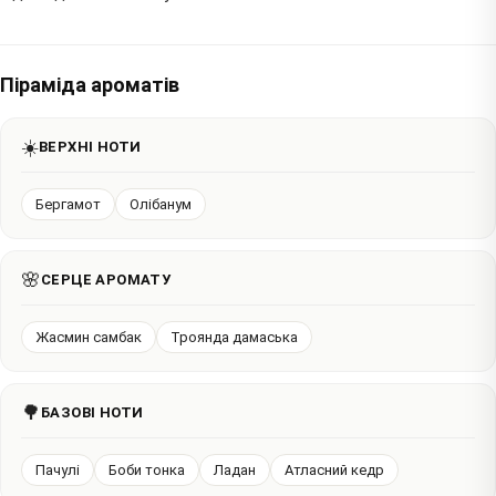
Піраміда ароматів
☀️
ВЕРХНІ НОТИ
Бергамот
Олібанум
🌸
СЕРЦЕ АРОМАТУ
Жасмин самбак
Троянда дамаська
🌳
БАЗОВІ НОТИ
Пачулі
Боби тонка
Ладан
Атласний кедр