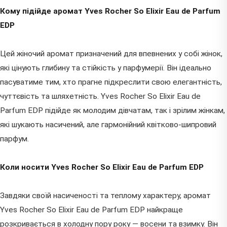
Кому підійде аромат Yves Rocher So Elixir Eau de Parfum
EDP
Цей жіночий аромат призначений для впевнених у собі жінок,
які цінують глибину та стійкість у парфумерії. Він ідеально
пасуватиме тим, хто прагне підкреслити свою елегантність,
чуттєвість та шляхетність. Yves Rocher So Elixir Eau de
Parfum EDP підійде як молодим дівчатам, так і зрілим жінкам,
які шукають насичений, але гармонійний квітково-шипровий
парфум.
Коли носити Yves Rocher So Elixir Eau de Parfum EDP
Завдяки своїй насиченості та теплому характеру, аромат
Yves Rocher So Elixir Eau de Parfum EDP найкраще
розкривається в холодну пору року — восени та взимку. Він