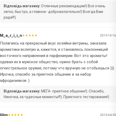
Відповідь магазину:
Отличные рекомендации!) Всё очень
легко, быстро, а главное- доброжелательно!) Всегда Вам
рада!!!)
M_a_r_i_i_n
★★★★★
2019-10-16
Полагаясь на прекрасный вкус хозяйки витрины, заказала
ароматики вслепую и, кажется, я становлюсь поклонницей
восточного направления в парфюмерии. Вот это ароматы!
одевая их в мужское общество, нужно брать с собой
огнестрельное оружие, потому что вручную не отобьешься )))
Ирочка, спасибо за приятное общение и за набор
афродизиаков :)
Відповідь магазину:
МЕГА- приятное общение!)..Спасибо,
Ниночка, за чудесные моменты!!!)..Приятного тестирования!)
lilim
★★★★★
2019-04-30