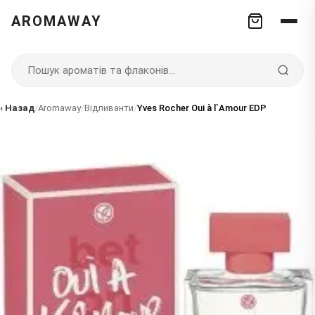
AROMAWAY
‹ Назад
/
Aromaway
/
Відливанти
/
Yves Rocher Oui à l`Amour EDP