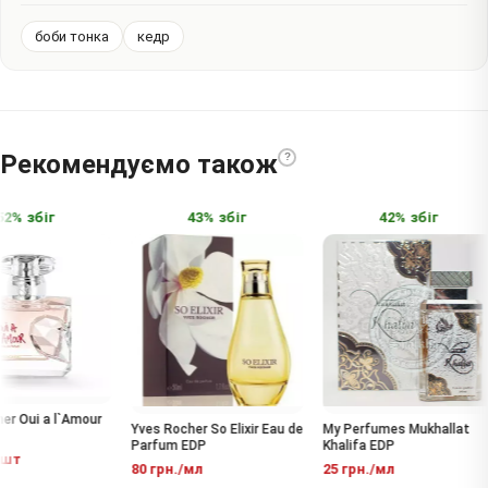
боби тонка
кедр
Рекомендуємо також
?
2% збіг
43% збіг
42% збіг
r Oui a l`Amour
Yves Rocher So Elixir Eau de
My Perfumes Mukhallat
Parfum EDP
Khalifa EDP
шт
80 грн./мл
25 грн./мл