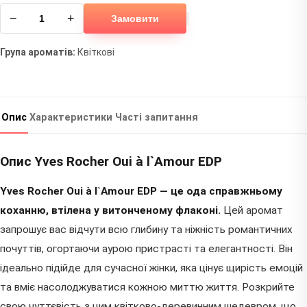
−
+
Замовити
Група ароматів:
Квіткові
Опис
Характеристики
Часті запитання
Опис Yves Rocher Oui à l`Amour EDP
Yves Rocher Oui à l`Amour EDP — це ода справжньому
коханню, втілена у витонченому флаконі.
Цей аромат
запрошує вас відчути всю глибину та ніжність романтичних
почуттів, огортаючи аурою пристрасті та елегантності. Він
ідеально підійде для сучасної жінки, яка цінує щирість емоцій
та вміє насолоджуватися кожною миттю життя. Розкрийте
свою чуттєвість з цим квітково-деревинним шедевром, що