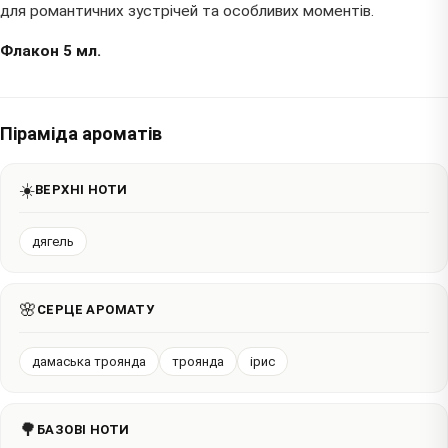
для романтичних зустрічей та особливих моментів.
Флакон 5 мл.
Піраміда ароматів
☀️
ВЕРХНІ НОТИ
дягель
🌸
СЕРЦЕ АРОМАТУ
дамаська троянда
троянда
ірис
🌳
БАЗОВІ НОТИ