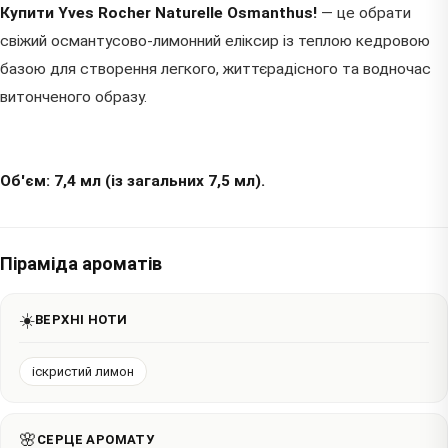
Купити Yves Rocher Naturelle Osmanthus!
— це обрати
свіжий османтусово-лимонний еліксир із теплою кедровою
базою для створення легкого, життєрадісного та водночас
витонченого образу.
Об'єм: 7,4 мл (із загальних 7,5 мл).
Піраміда ароматів
☀️
ВЕРХНІ НОТИ
іскристий лимон
🌸
СЕРЦЕ АРОМАТУ