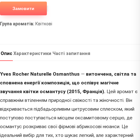
Замовити
Група ароматів:
Квіткові
Опис
Характеристики
Часті запитання
Yves Rocher Naturelle Osmanthus
—
витончена, світла та
сповнена енергії композиція, що оспівує магічне
звучання квітки османтусу (2015, Франція).
Цей аромат є
справжнім втіленням природної свіжості та жіночності. Він
відкривається підбадьорливим цитрусовим сплеском, який
поступово поступається місцем оксамитовому серцю, де
османтус розкриває свої фірмові абрикосові нюанси. Це
ідеальний вибір для тих, хто шукає легкий, але характерний