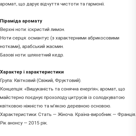
аромат, що дарує відчуття чистоти та гармонії.
Піраміда аромату
Верхні ноти: іскристий лимон.
Ноти серця: османтус (з характерними абрикосовими
нотками), арабський жасмин.
Базові ноти: шляхетний кедр.
Характер і характеристики
Група: Квітковий (Свіжий, Фруктовий).
Концепція: «Вишуканість та сонячна енергія»; аромат, що
майстерно поєднує прохолоду цитрусів із солодкуватою
квітковою ніжністю та м’якою деревною основою.
Характеристики: Стать — Жіноча. Країна-виробник — Франція.
Рік анонсу — 2015 рік.