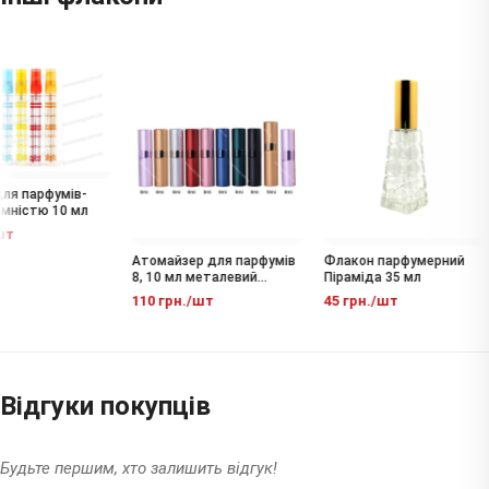
ля парфумів-
мністю 10 мл
шт
Атомайзер для парфумів
Флакон парфумерний
8, 10 мл металевий
Піраміда 35 мл
флакон-спрей
110 грн./шт
45 грн./шт
Відгуки покупців
Будьте першим, хто залишить відгук!