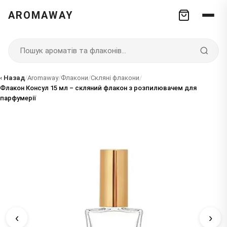
AROMAWAY
‹ Назад
/
Aromaway
/
Флакони
/
Скляні флакони
/
Флакон Консул 15 мл – скляний флакон з розпилювачем для
парфумерії
‹
›