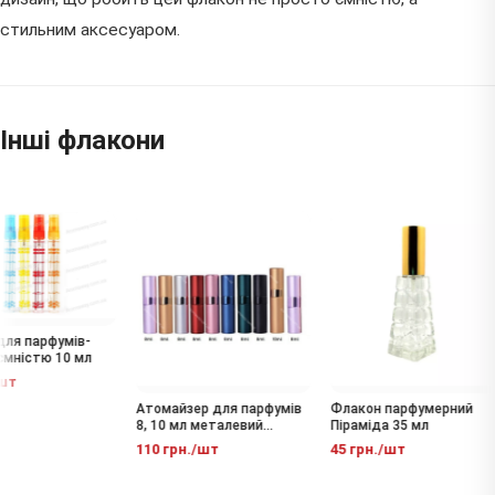
стильним аксесуаром.
Інші флакони
ля парфумів-
мністю 10 мл
шт
Атомайзер для парфумів
Флакон парфумерний
8, 10 мл металевий
Піраміда 35 мл
флакон-спрей
110 грн./шт
45 грн./шт