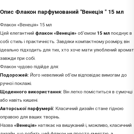
Опис Флакон парфумований "Венеція " 15 мл
Флакон «Венеція» 15 мл
Цей елегантний
флакон «Венеція»
об'ємом
15 мл
поєднує в
собі стиль і практичність. Завдяки компактному розміру, він
ідеально підходить для тих, хто хоче мати улюблений аромат
завжди при собі.
Флакон чудово підійде для:
Подорожей:
Його невеликий об'єм відповідає вимогам до
ручної поклажі.
Щоденного використання:
Він легко поміститься в сумочці
або навіть кишені.
Авторської парфумерії:
Класичний дизайн стане гідною
оправою для ваших творінь.
Назва
«Венеція»
натякає на вишуканий і, можливо, класичний
дизайн, що робить цей флакон не просто ємністю, а