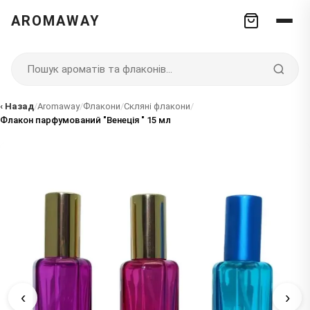
AROMAWAY
‹ Назад
/
Aromaway
/
Флакони
/
Скляні флакони
/
Флакон парфумований "Венеція " 15 мл
‹
›