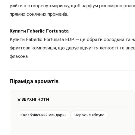
увійти в створену хмаринку, щоб парфум рівномірно розпо
прямих сонячних променів.
Купити Faberlic Fortunata
Купити Faberlic Fortunata EDP — це обрати солодкий та
фруктова композиція, що дарує відчуття легкості та впев
флакона.
Піраміда ароматів
☀️
ВЕРХНІ НОТИ
Калабрійський мандарин
Червоне яблуко