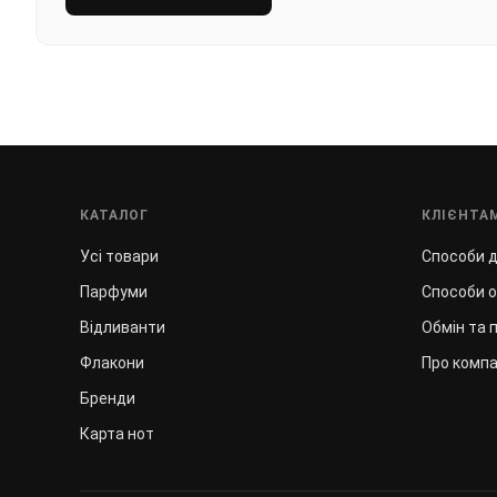
КАТАЛОГ
КЛІЄНТА
Усі товари
Способи 
Парфуми
Способи 
Відливанти
Обмін та 
Флакони
Про компа
Бренди
Карта нот