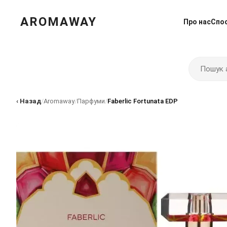
AROMAWAY
Про нас
Спо
‹ Назад
/
Aromaway
/
Парфуми
/
Faberlic Fortunata EDP