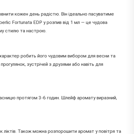
повнити кожен день радістю. Він ідеально пасуватиме
berlic Fortunata EDP у розпив від 1 мл — це чудова
ому стилю та настрою.
й характер робить його чудовим вибором для весни та
 прогулянок, зустрічей з друзями або навіть для
власницю протягом 3-6 годин. Шлейф аромату виразний,
бік ліктів. Також можна розпорошити аромат у повітря та