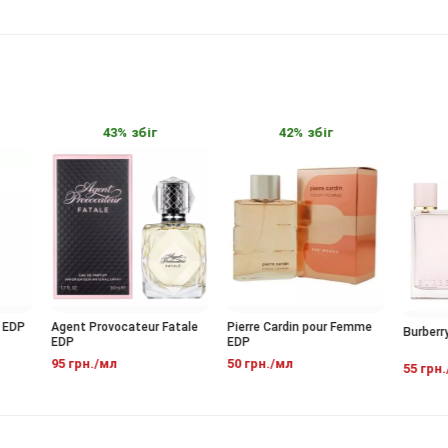
43% збіг
42% збіг
4
DP
Agent Provocateur Fatale
Pierre Cardin pour Femme
Burberry H
EDP
EDP
95 грн./мл
50 грн./мл
55 грн./м