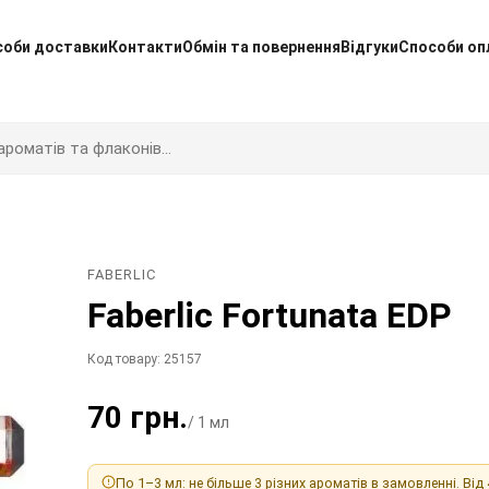
соби доставки
Контакти
Обмін та повернення
Відгуки
Способи оп
FABERLIC
Faberlic Fortunata EDP
Код товару: 25157
70 грн.
/ 1 мл
По 1–3 мл: не більше 3 різних ароматів в замовленні. Від