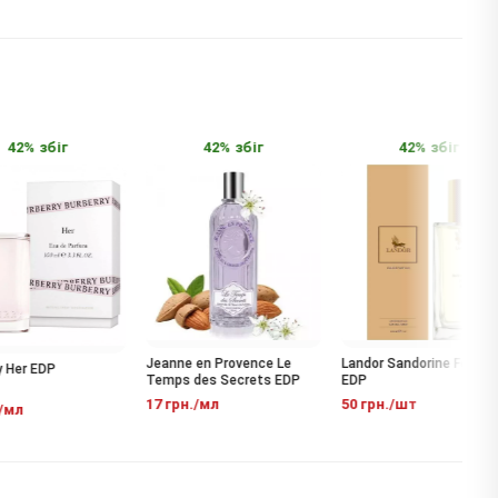
2% збіг
42% збіг
42% збіг
Jeanne en Provence Le
Landor Sandorine For Her
er EDP
Temps des Secrets EDP
EDP
17 грн./мл
50 грн./шт
л