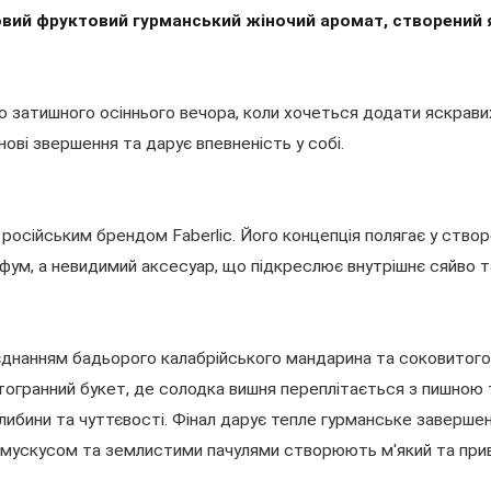
тковий фруктовий гурманський жіночий аромат, створений
о затишного осіннього вечора, коли хочеться додати яскрави
ові звершення та дарує впевненість у собі.
 російським брендом Faberlic. Його концепція полягає у ство
ум, а невидимий аксесуар, що підкреслює внутрішнє сяйво та 
єднанням бадьорого калабрійського мандарина та соковитого 
гатогранний букет, де солодка вишня переплітається з пишно
ибини та чуттєвості. Фінал дарує тепле гурманське завершен
им мускусом та землистими пачулями створюють м'який та при