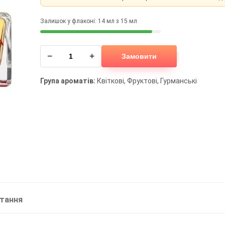
Залишок у флаконі: 14 мл з 15 мл
−
+
Замовити
Група ароматів:
Квіткові, Фруктові, Гурманські
итання