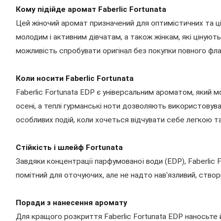
Кому підійде аромат Faberlic Fortunata
Цей жіночий аромат призначений для оптимістичних та ці
молодим і активним дівчатам, а також жінкам, які цінують 
можливість спробувати оригінал без покупки повного фл
Коли носити Faberlic Fortunata
Faberlic Fortunata EDP є універсальним ароматом, який 
осені, а теплі гурманські ноти дозволяють використовуват
особливих подій, коли хочеться відчувати себе легкою т
Стійкість і шлейф Fortunata
Завдяки концентрації парфумованої води (EDP), Faberlic
помітний для оточуючих, але не надто нав'язливий, ство
Поради з нанесення аромату
Для кращого розкриття Faberlic Fortunata EDP наносьте йо