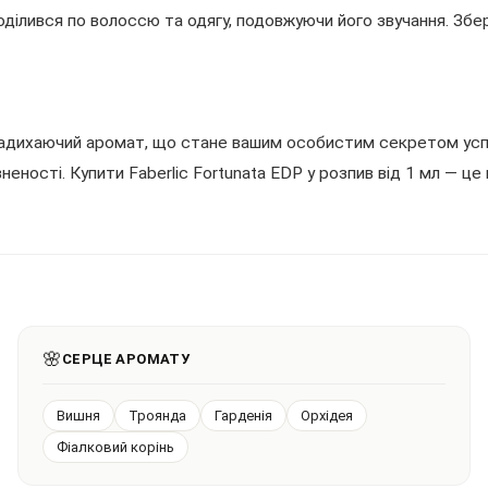
ділився по волоссю та одягу, подовжуючи його звучання. Збер
 надихаючий аромат, що стане вашим особистим секретом успі
неності. Купити Faberlic Fortunata EDP у розпив від 1 мл — ц
🌸
СЕРЦЕ АРОМАТУ
Вишня
Троянда
Гарденія
Орхідея
Фіалковий корінь