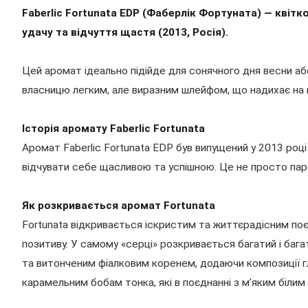
Faberlic Fortunata EDP (Фаберлік Фортуната) — кві
удачу та відчуття щастя (2013, Росія).
Цей аромат ідеально підійде для сонячного дня весни аб
власницю легким, але виразним шлейфом, що надихає на н
Історія аромату Faberlic Fortunata
Аромат Faberlic Fortunata EDP був випущений у 2013 році
відчувати себе щасливою та успішною. Це не просто парф
Як розкривається аромат Fortunata
Fortunata відкривається іскристим та життєрадісним по
позитиву. У самому «серці» розкривається багатий і ба
та витонченим фіалковим коренем, додаючи композиції гл
карамельним бобам тонка, які в поєднанні з м'яким біл