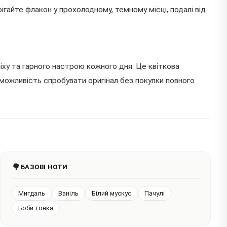
ігайте флакон у прохолодному, темному місці, подалі від
ху та гарного настрою кожного дня. Це квіткова
е можливість спробувати оригінал без покупки повного
🌳
БАЗОВІ НОТИ
Мигдаль
Ваніль
Білий мускус
Пачулі
Боби тонка