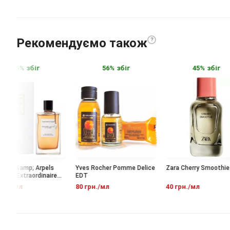
Рекомендуємо також
?
56% збіг
56% збіг
45% збіг
ef &amp; Arpels
Yves Rocher Pomme Delice
Zara Cherry Smoothie E
ion Extraordinaire
EDT
e Vanille EDP
н./мл
80 грн./мл
40 грн./мл