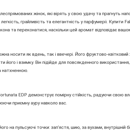
леспрямованих жінок, які вірять у свою удачу та прагнуть на
легкість, грайливість та елегантність у парфумерії. Купити Fa
акона та переконатися, наскільки цей аромат відповідає ваш
можна носити як вдень, так і ввечері. Його фруктово-квіткови
и його і взимку. Він підійде для повсякденного використання,
а натхненною.
 Fortunata EDP демонструє помірну стійкість, радуючи свою 
рюючи приємну ауру навколо вас.
го на пульсуючі точки: зап'ястя, шию, за вухами, внутрішній 