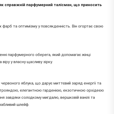
 як справжній парфумерний талісман, що приносить
х фарб та оптимізму у повсякденність. Він огортає свою
ренні парфумерного оберега, який допомагає жінці
віру у власну щасливу зірку.
червоного яблука, що дарує миттєвий заряд енергії та
ю трояндою, елегантною гарденією, екзотичною орхідеєю
ня завдяки солодкому мигдалю, вершковій ванілі та
вабливий шлейф.