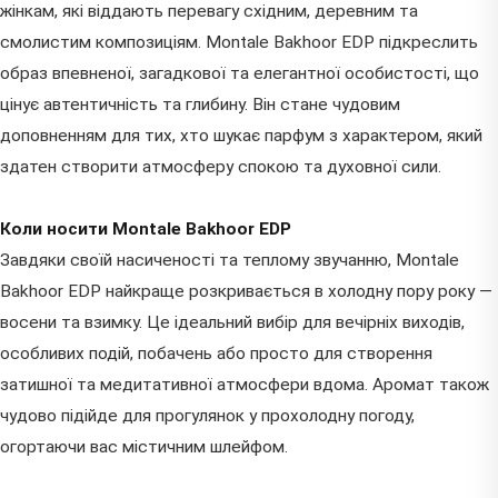
жінкам, які віддають перевагу східним, деревним та
смолистим композиціям. Montale Bakhoor EDP підкреслить
образ впевненої, загадкової та елегантної особистості, що
цінує автентичність та глибину. Він стане чудовим
доповненням для тих, хто шукає парфум з характером, який
здатен створити атмосферу спокою та духовної сили.
Коли носити Montale Bakhoor EDP
Завдяки своїй насиченості та теплому звучанню, Montale
Bakhoor EDP найкраще розкривається в холодну пору року —
восени та взимку. Це ідеальний вибір для вечірніх виходів,
особливих подій, побачень або просто для створення
затишної та медитативної атмосфери вдома. Аромат також
чудово підійде для прогулянок у прохолодну погоду,
огортаючи вас містичним шлейфом.