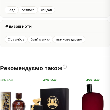
Кедр
ветивер
сандал
🌳
БАЗОВІ НОТИ
Сіра амбра
білий мускус
гваякове дерево
Рекомендуємо також
?
9% збіг
47% збіг
45% збіг