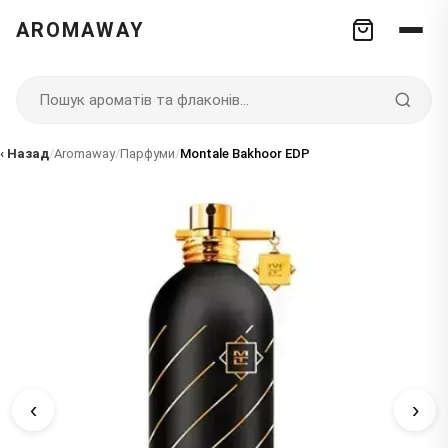
AROMAWAY
‹ Назад
/
Aromaway
/
Парфуми
/
Montale Bakhoor EDP
‹
›