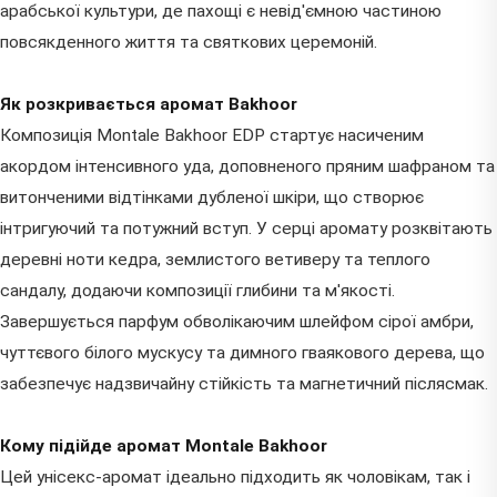
арабської культури, де пахощі є невід'ємною частиною
повсякденного життя та святкових церемоній.
Як розкривається аромат Bakhoor
Композиція Montale Bakhoor EDP стартує насиченим
акордом інтенсивного уда, доповненого пряним шафраном та
витонченими відтінками дубленої шкіри, що створює
інтригуючий та потужний вступ. У серці аромату розквітають
деревні ноти кедра, землистого ветиверу та теплого
сандалу, додаючи композиції глибини та м'якості.
Завершується парфум обволікаючим шлейфом сірої амбри,
чуттєвого білого мускусу та димного гваякового дерева, що
забезпечує надзвичайну стійкість та магнетичний післясмак.
Кому підійде аромат Montale Bakhoor
Цей унісекс-аромат ідеально підходить як чоловікам, так і