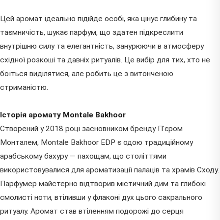
Цей аромат ідеально підійде особі, яка цінує глибину та
таємничість, шукає парфум, що здатен підкреслити
внутрішню силу та елегантність, занурюючи в атмосферу
східної розкоші та давніх ритуалів. Це вибір для тих, хто не
боїться виділятися, але робить це з витонченою
стриманістю.
Історія аромату Montale Bakhoor
Створений у 2018 році засновником бренду П'єром
Монталем, Montale Bakhoor EDP є одою традиційному
арабському бахуру — пахощам, що століттями
використовувалися для ароматизації палаців та храмів Сходу.
Парфумер майстерно відтворив містичний дим та глибокі
смолисті ноти, втіливши у флаконі дух цього сакрального
ритуалу. Аромат став втіленням подорожі до серця