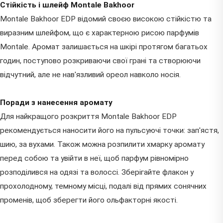
Стійкість і шлейф Montale Bakhoor
Montale Bakhoor EDP відомий своєю високою стійкістю та
виразним шлейфом, що є характерною рисою парфумів
Montale. Аромат залишається на шкірі протягом багатьох
годин, поступово розкриваючи свої грані та створюючи
відчутний, але не нав'язливий ореол навколо носія.
Поради з нанесення аромату
Для найкращого розкриття Montale Bakhoor EDP
рекомендується наносити його на пульсуючі точки: зап'ястя,
шию, за вухами. Також можна розпилити хмарку аромату
перед собою та увійти в неї, щоб парфум рівномірно
розподілився на одязі та волоссі. Зберігайте флакон у
прохолодному, темному місці, подалі від прямих сонячних
променів, щоб зберегти його ольфакторні якості.