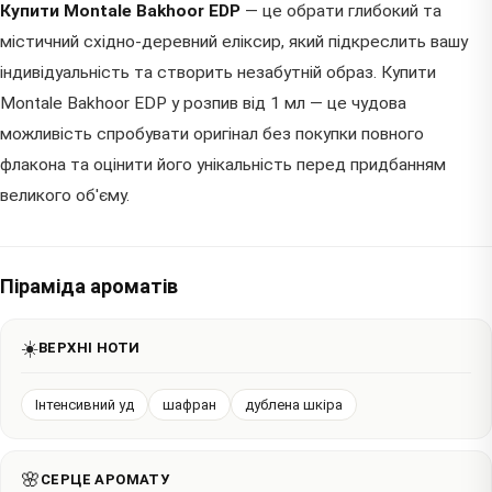
Купити Montale Bakhoor EDP
— це обрати глибокий та
містичний східно-деревний еліксир, який підкреслить вашу
індивідуальність та створить незабутній образ. Купити
Montale Bakhoor EDP у розпив від 1 мл — це чудова
можливість спробувати оригінал без покупки повного
флакона та оцінити його унікальність перед придбанням
великого об'єму.
Піраміда ароматів
☀️
ВЕРХНІ НОТИ
Інтенсивний уд
шафран
дублена шкіра
🌸
СЕРЦЕ АРОМАТУ