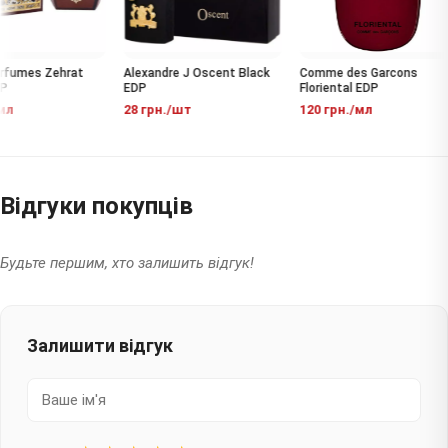
Alexandre J Oscent Black
Comme des Garcons
rfumes Zehrat
EDP
Floriental EDP
28 грн./шт
120 грн./мл
л
Відгуки покупців
Будьте першим, хто залишить відгук!
Залишити відгук