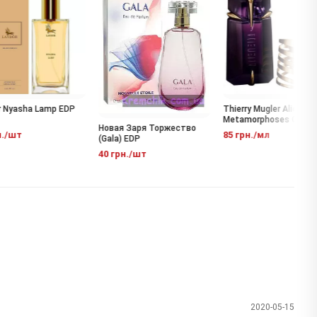
Nyasha Lamp EDP
Thierry Mugler Alien
Metamorphoses Collecto
Новая Заря Торжество
EDP
/шт
85 грн./мл
(Gala) EDP
40 грн./шт
2020-05-15