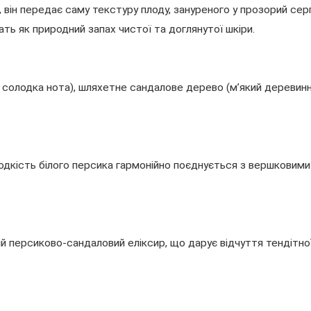
він передає саму текстуру плоду, зануреного у прозорий серпа
ать як природний запах чистої та доглянутої шкіри.
 солодка нота), шляхетне сандалове дерево (м’який деревинн
олодкість білого персика гармонійно поєднується з вершкови
й персиково-сандаловий еліксир, що дарує відчуття тендітно