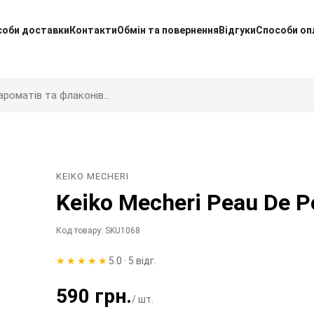
соби доставки
Контакти
Обмін та повернення
Відгуки
Способи оп
KEIKO MECHERI
Keiko Mecheri Peau De 
Код товару: SKU1068
★★★★★
5.0 · 5 відг.
590 грн.
/ шт.