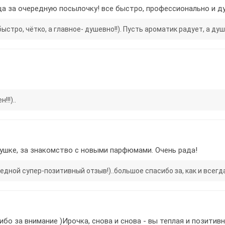
а за очередную посылочку! все быстро, профессионально и ду
тро, чётко, а главное- душевно!!). Пусть ароматик радует, а душа
!!)..
вушке, за знакомство с новыми парфюмами. Очень рада!
ной супер-позитивный отзыв!)..большое спасибо за, как и всегда
о за внимание )Ирочка, снова и снова - вы теплая и позитивн