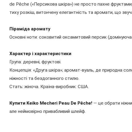
de Pêche («Персикова шкіра») не просто пахне фруктами, 
тиху розкіш, витончену елегантність та аромати, що звуч
Піраміда аромату
Основні ноти: соковитий оксамитовий персик (домінуюча
Характер і характеристики
Група: деревні, фруктові.
Концепція: «Друга шкіра»; аромат-вуаль, де природна с
ніжності та бездоганного стилю.
Стать: жіноча. Країна-виробник: США.
Купити Keiko Mecheri Peau De Pêche!
— це обрати ніжни
але неймовірно привабливий шлейф.