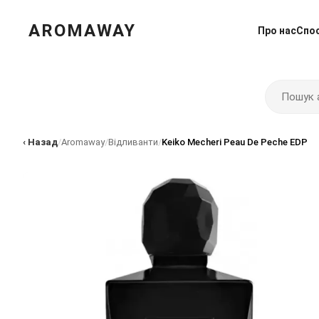
AROMAWAY
Про нас
Спо
‹ Назад
/
Aromaway
/
Відливанти
/
Keiko Mecheri Peau De Peche EDP