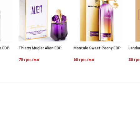
Thierry Mugler Alien EDP
Montale Sweet Peony EDP
Landor 
EDP
70 грн./мл
60 грн./мл
30 грн.