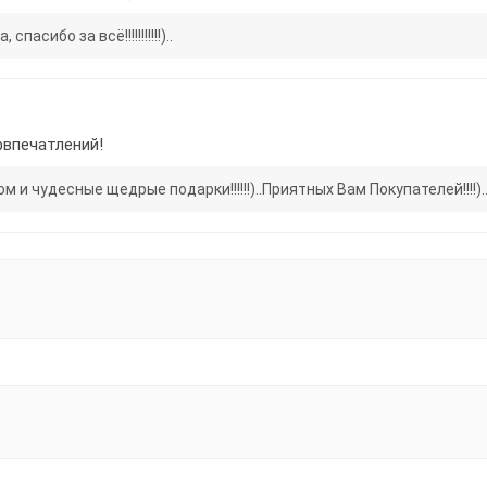
сибо за всё!!!!!!!!!!!)..
фвпечатлений!
 чудесные щедрые подарки!!!!!!)..Приятных Вам Покупателей!!!!).