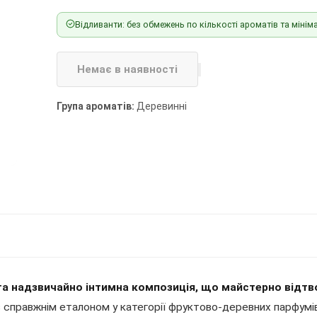
Відливанти: без обмежень по кількості ароматів та мініма
Немає в наявності
Група ароматів:
Деревинні
 та надзвичайно інтимна композиція, що майстерно відт
в справжнім еталоном у категорії фруктово-деревних парфумі