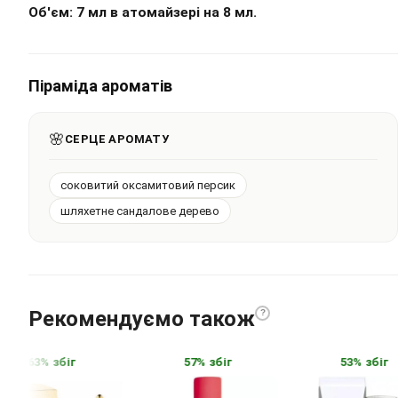
Об'єм: 7 мл в атомайзері на 8 мл.
Піраміда ароматів
🌸
СЕРЦЕ АРОМАТУ
соковитий оксамитовий персик
шляхетне сандалове дерево
Рекомендуємо також
?
63% збіг
57% збіг
53% збіг