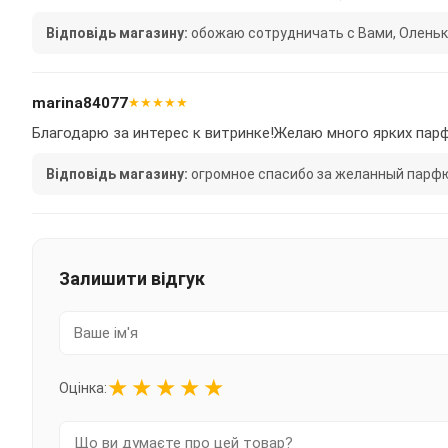
Відповідь магазину:
обожаю сотрудничать с Вами, Оленька, спа
marina84077
★★★★★
Благодарю за интерес к витринке!Желаю много ярких пар
Відповідь магазину:
огромное спасибо за желанный парфюм и
Залишити відгук
★
★
★
★
★
Оцінка: