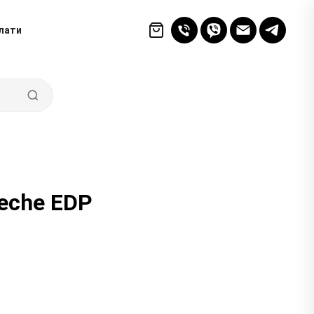
лати
Peche EDP