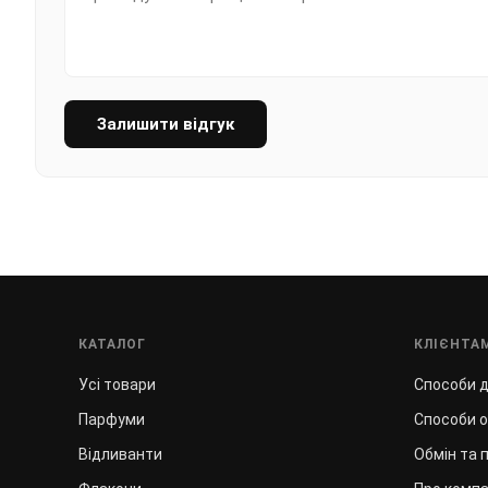
Залишити відгук
КАТАЛОГ
КЛІЄНТА
Усі товари
Способи 
Парфуми
Способи 
Відливанти
Обмін та 