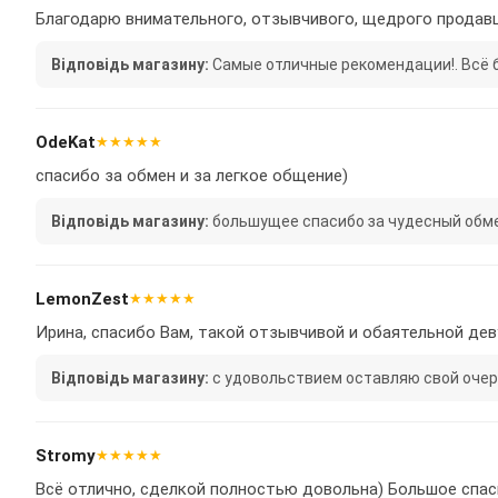
Благодарю внимательного, отзывчивого, щедрого продавц
Відповідь магазину:
Самые отличные рекомендации!. Всё быс
OdeKat
★★★★★
спасибо за обмен и за легкое общение)
Відповідь магазину:
большущее спасибо за чудесный обмен!
LemonZest
★★★★★
Ирина, спасибо Вам, такой отзывчивой и обаятельной де
Відповідь магазину:
с удовольствием оставляю свой очеред
Stromy
★★★★★
Всё отлично, сделкой полностью довольна) Большое спасиб