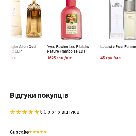
y Mugler Alien Oud
Yves Rocher Les Plaisirs
Lacoste Pour Femme 
tueux EDP
Nature Framboise EDT
рн./мл
1625 грн./шт
45 грн./мл
Відгуки покупців
★★★★★
5.0 з 5 · 5 відгуків
Cupcake
★★★★★