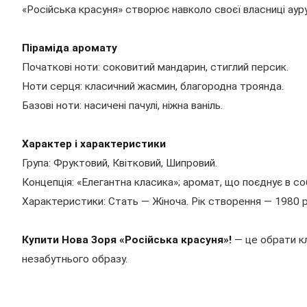
«Російська красуня» створює навколо своєї власниці аур
Піраміда аромату
Початкові ноти: соковитий мандарин, стиглий персик.
Ноти серця: класичний жасмин, благородна троянда.
Базові ноти: насичені пачулі, ніжна ваніль.
Характер і характеристики
Група: Фруктовий, Квітковий, Шипровий.
Концепція: «Елегантна класика»; аромат, що поєднує в со
Характеристики: Стать — Жіноча. Рік створення — 1980 р
Купити Нова Зоря «Російська красуня»!
— це обрати кл
незабутнього образу.