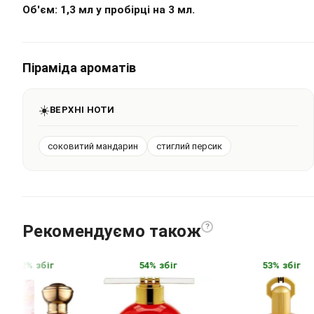
Об'єм: 1,3 мл у пробірці на 3 мл.
Піраміда ароматів
☀️
ВЕРХНІ НОТИ
соковитий мандарин
стиглий персик
Рекомендуємо також
?
62% збіг
54% збіг
53% збіг