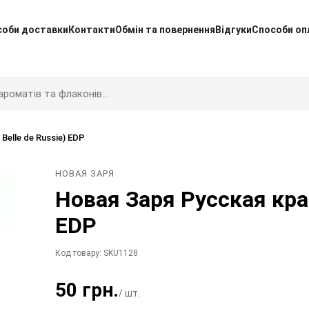
соби доставки
Контакти
Обмін та повернення
Відгуки
Способи оп
elle de Russie) EDP
НОВАЯ ЗАРЯ
Новая Заря Русская крас
EDP
Код товару: SKU1128
50 грн.
/ шт.