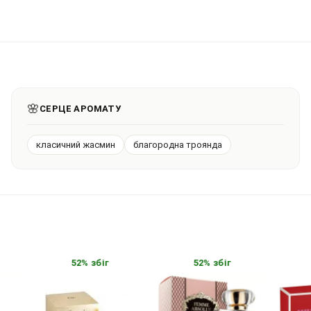
🌸
СЕРЦЕ АРОМАТУ
класичний жасмин
благородна троянда
52% збіг
52% збіг