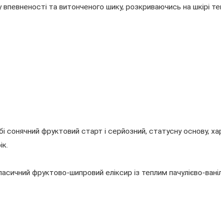
у впевненості та витонченого шику, розкриваючись на шкірі т
бі сонячний фруктовий старт і серйозний, статусну основу, х
ік.
асичний фруктово-шипровий еліксир із теплим пачулієво-ван