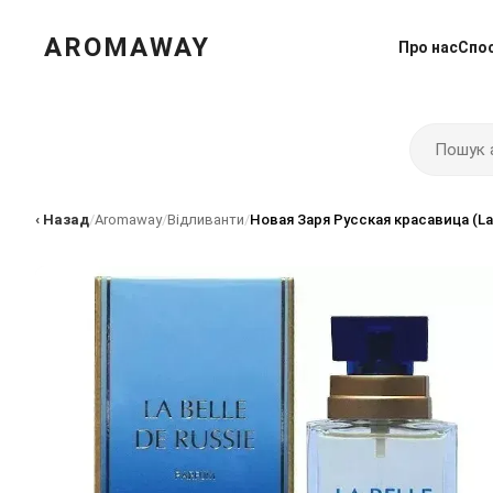
AROMAWAY
Про нас
Спо
‹ Назад
/
Aromaway
/
Відливанти
/
Новая Заря Русская красавица (La B