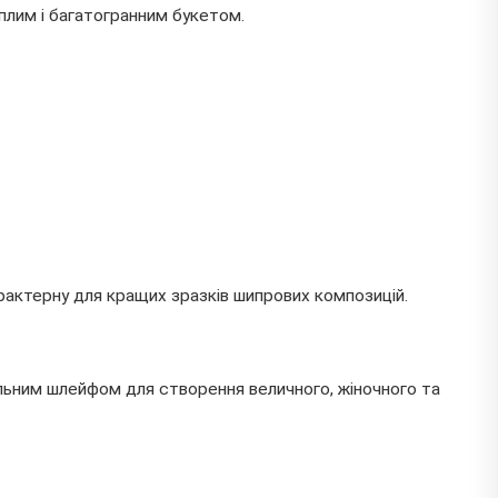
еплим і багатогранним букетом.
арактерну для кращих зразків шипрових композицій.
ільним шлейфом для створення величного, жіночного та