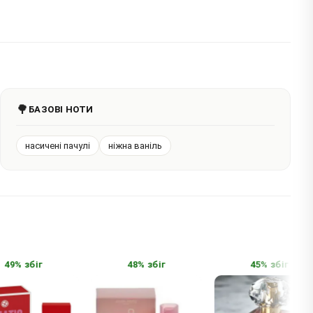
🌳
БАЗОВІ НОТИ
насичені пачулі
ніжна ваніль
49% збіг
48% збіг
45% збіг