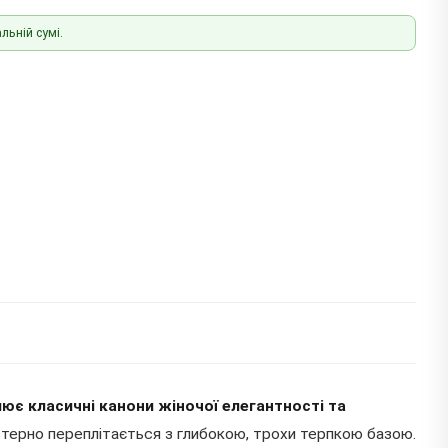
льній сумі.
лює класичні канони жіночої елегантності та
терно переплітається з глибокою, трохи терпкою базою.