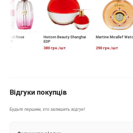
 Goutal Rose
Horizon Beauty Shanghai
Martine Micallef Watch
n EDP
EDP
./шт
380 грн./шт
290 грн./шт
Відгуки покупців
Будьте першим, хто залишить відгук!