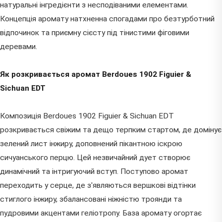
натуральні інгредієнти з несподіваними елементами.
Концепція аромату натхненна спогадами про безтурботний
відпочинок та приємну сієсту під тінистими фіговими
деревами.
Як розкривається аромат Berdoues 1902 Figuier &
Sichuan EDT
Композиція Berdoues 1902 Figuier & Sichuan EDT
розкривається свіжим та дещо терпким стартом, де домінує
зелений лист інжиру, доповнений пікантною іскрою
сичуанського перцю. Цей незвичайний дует створює
динамічний та інтригуючий вступ. Поступово аромат
переходить у серце, де з'являються вершкові відтінки
стиглого інжиру, збалансовані ніжністю троянди та
пудровими акцентами геліотропу. База аромату огортає