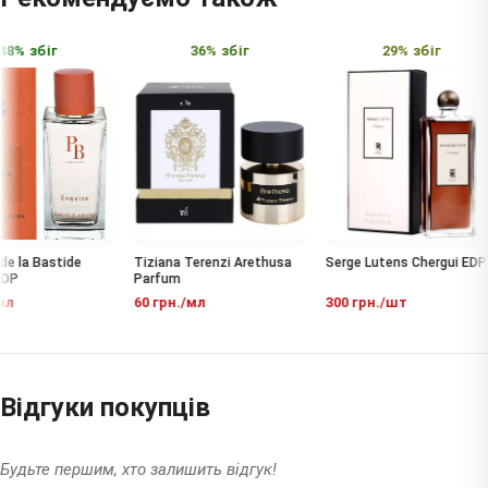
8% збіг
36% збіг
29% збіг
e la Bastide
Tiziana Terenzi Arethusa
Serge Lutens Chergui EDP
DP
Parfum
л
60 грн./мл
300 грн./шт
Відгуки покупців
Будьте першим, хто залишить відгук!