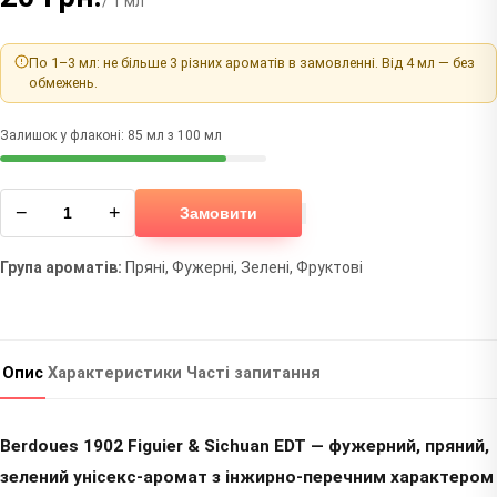
/ 1 мл
По 1–3 мл: не більше 3 різних ароматів в замовленні. Від 4 мл — без
обмежень.
Залишок у флаконі: 85 мл з 100 мл
−
+
Замовити
Група ароматів:
Пряні, Фужерні, Зелені, Фруктові
Опис
Характеристики
Часті запитання
Berdoues 1902 Figuier & Sichuan EDT — фужерний, пряний,
зелений унісекс-аромат з інжирно-перечним характером