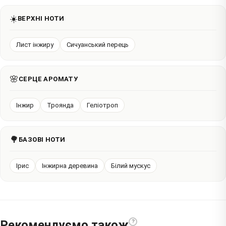
☀️
ВЕРХНІ НОТИ
Лист інжиру
Сичуанський перець
🌸
СЕРЦЕ АРОМАТУ
Інжир
Троянда
Геліотроп
🌳
БАЗОВІ НОТИ
Ірис
Інжирна деревина
Білий мускус
Рекомендуємо також
?