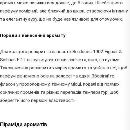
аромат може залишатися довше, до 6 годин. Шлейф цього
парфуму помірний, але ближчий до шкіри, створюючи інтимну
та елегантну ауру, що не буде нав'язливою для оточуючих.
Поради з нанесення аромату
Для кращого розкриття наносьте Berdoues 1902 Figuier &
Sichuan EDT на пульсуючі точки: зап'ястя, шию, за вухами.
Також можна розпилити хмарку аромату та увійти в неї, щоб
парфум рівномірно осів на волоссі та одязі. Зберігайте
флакон у прохолодному, темному місці, подалі від прямих
сонячних променів та різких перепадів температур, щоб
зберегти його первісні властивості.
Піраміда ароматів