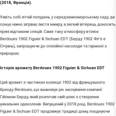
(2018, Франція).
Уявіть собі літній полудень у середземноморському саду, де
сонце ніжно зігріває листя інжиру, а легкий вітерець доносить
пряні відгомони спецій. Саме таку атмосферу втілює
Berdoues 1902 Figuier & Sichuan EDT (Берду 1902 Фіг'є е
Січуань), запрошуючи до спокійної насолоди та гармонії з
природою.
Історія аромату Berdoues 1902 Figuier & Sichuan EDT
Цей аромат є частиною колекції 1902 від французького
бренду Berdoues, що вшановує рік заснування компанії
Гійомом Берду, який розпочав свій шлях з створення
унікальних одеколонів. Випущений у 2018 році, Berdoues 1902
Figuier & Sichuan EDT продовжує традиції дому, поєднуючи