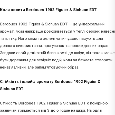
Коли носити Berdoues 1902 Figuier & Sichuan EDT
Berdoues 1902 Figuier & Sichuan EDT — це універсальний
аромат, який найкраще розкривається у теплі сезони: навесні
та влітку. Його свіжі та зелені ноти чудово пасують для
денного використання, прогулянок та повсякденних справ.
Завдяки своїй делікатній близькості до шкіри, він також може
бути доречним для вечірніх подій, коли ви бажаєте створити
ненав'язливий, але запам'ятовуючий образ.
Стійкість і шлейф аромату Berdoues 1902 Figuier &
Sichuan EDT
Стійкість Berdoues 1902 Figuier & Sichuan EDT є помірною,
зазвичай тримається від 3 до 6 годин на шкірі. На одязі