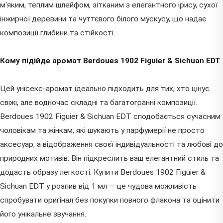
м'яким, теплим шлейфом, зітканим з елегантного ірису, сухої
інжирної деревини та чуттєвого білого мускусу, що надає
композиції глибини та стійкості.
Кому підійде аромат Berdoues 1902 Figuier & Sichuan EDT
Цей унісекс-аромат ідеально підходить для тих, хто цінує
свіжі, але водночас складні та багатогранні композиції.
Berdoues 1902 Figuier & Sichuan EDT сподобається сучасним
чоловікам та жінкам, які шукають у парфумерії не просто
аксесуар, а відображення своєї індивідуальності та любові до
природних мотивів. Він підкреслить ваш елегантний стиль та
додасть образу легкості. Купити Berdoues 1902 Figuier &
Sichuan EDT у розпив від 1 мл — це чудова можливість
спробувати оригінал без покупки повного флакона та оцінити
його унікальне звучання.