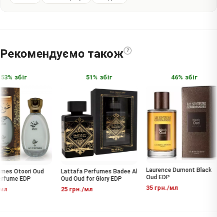
Рекомендуємо також
?
53% збіг
51% збіг
46% збіг
Laurence Dumont Black
es Otoori Oud
Lattafa Perfumes Badee Al
Oud EDP
rfume EDP
Oud Oud for Glory EDP
35 грн./мл
мл
25 грн./мл