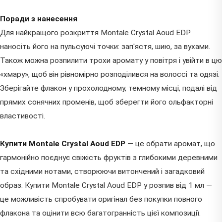
Поради з нанесення
Для найкращого розкриття Montale Crystal Aoud EDP
наносіть його на пульсуючі точки: зап'ястя, шию, за вухами.
Також можна розпилити трохи аромату у повітря і увійти в цю
«хмару», щоб він рівномірно розподілився на волоссі та одязі.
Зберігайте флакон у прохолодному, темному місці, подалі від
прямих сонячних променів, щоб зберегти його ольфакторні
властивості.
Купити Montale Crystal Aoud EDP
— це обрати аромат, що
гармонійно поєднує свіжість фруктів з глибокими деревними
та східними нотами, створюючи витончений і загадковий
образ. Купити Montale Crystal Aoud EDP у розпив від 1 мл —
це можливість спробувати оригінал без покупки повного
флакона та оцінити всю багатогранність цієї композиції.