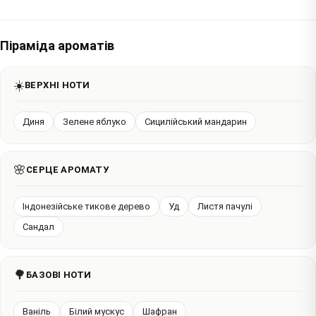
Піраміда ароматів
☀️
ВЕРХНІ НОТИ
Диня
Зелене яблуко
Сицилійський мандарин
🌸
СЕРЦЕ АРОМАТУ
Індонезійське тикове дерево
Уд
Листя пачулі
Сандал
🌳
БАЗОВІ НОТИ
Ваніль
Білий мускус
Шафран