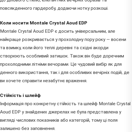
до ділового стилю, елегантних вечірніх образів та
повсякденного гардеробу, додаючи нотку розкоші.
Коли носити Montale Crystal Aoud EDP
Montale Crystal Aoud EDP є досить універсальним, але
найкраще розкривається у прохолодну пору року — восени
та взимку, коли його теплі деревні та східні акорди
створюють особливий затишок. Також він буде доречним
прохолодними літніми вечорами. Це чудовий вибір як для
денного використання, так і для особливих вечірніх подій, де
ви хочете справити незабутнє враження.
Стійкість і шлейф
Інформація про конкретну стійкість та шлейф Montale Crystal
Aoud EDP у знайдених джерелах не була представлена у
вигляді числових показників або категорій, тому ці поля
залишено без заповнення.