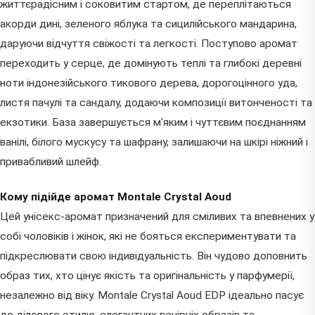
життєрадісним і соковитим стартом, де переплітаються
акорди дині, зеленого яблука та сицилійського мандарина,
даруючи відчуття свіжості та легкості. Поступово аромат
переходить у серце, де домінують теплі та глибокі деревні
ноти індонезійського тикового дерева, дорогоцінного уда,
листя пачулі та сандалу, додаючи композиції витонченості та
екзотики. База завершується м'яким і чуттєвим поєднанням
ванілі, білого мускусу та шафрану, залишаючи на шкірі ніжний і
привабливий шлейф.
Кому підійде аромат Montale Crystal Aoud
Цей унісекс-аромат призначений для сміливих та впевнених у
собі чоловіків і жінок, які не бояться експериментувати та
підкреслювати свою індивідуальність. Він чудово доповнить
образ тих, хто цінує якість та оригінальність у парфумерії,
незалежно від віку. Montale Crystal Aoud EDP ідеально пасує