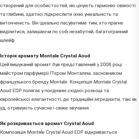
створений для особистостей, які цінують гармонію свіжості
та глибини, здатної підкреслити їхню унікальність та
витонченість. Він ідеально пасуватиме тим, хто прагне
виділитися, залишаючи по собі незабутній, багатогранний
шлейф.
Історія аромату Montale Crystal Aoud
Цей вишуканий аромат був представлений у 2008 році
майстром парфумерії П'єром Монталем, засновником
французького бренду Montale. Концепція Montale Crystal
Aoud EDP полягає у поєднанні східної розкоші та
європейської елегантності, де традиційні інгредієнти, такі як
уд, отримують сучасне і свіже звучання.
Як розкривається аромат Crystal Aoud
Композиція Montale Crystal Aoud EDP відкривається