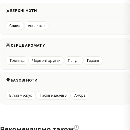
☀️
ВЕРХНІ НОТИ
Слива
Апельсин
🌸
СЕРЦЕ АРОМАТУ
Троянда
Червоні фрукти
Пачулі
Герань
🌳
БАЗОВІ НОТИ
Білий мускус
Тикове дерево
Амбра
Рекомендуємо також
?