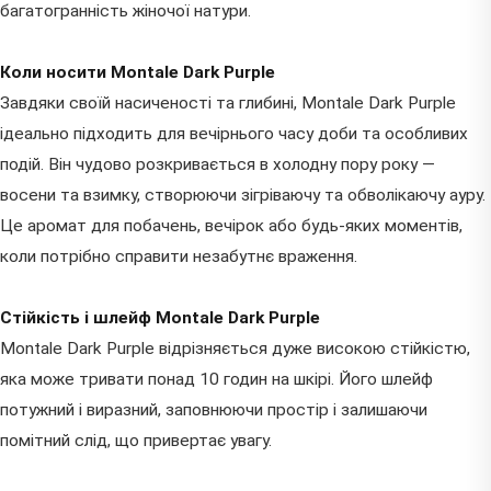
багатогранність жіночої натури.
Коли носити Montale Dark Purple
Завдяки своїй насиченості та глибині, Montale Dark Purple
ідеально підходить для вечірнього часу доби та особливих
подій. Він чудово розкривається в холодну пору року —
восени та взимку, створюючи зігріваючу та обволікаючу ауру.
Це аромат для побачень, вечірок або будь-яких моментів,
коли потрібно справити незабутнє враження.
Стійкість і шлейф Montale Dark Purple
Montale Dark Purple відрізняється дуже високою стійкістю,
яка може тривати понад 10 годин на шкірі. Його шлейф
потужний і виразний, заповнюючи простір і залишаючи
помітний слід, що привертає увагу.