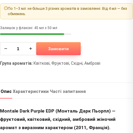
По 1–3 мл: не більше 3 різних ароматів в замовленні. Від 4 мл — без
обмежень.
Залишок у флаконі: 45 мл з 50 мл
−
+
Замовити
Група ароматів:
Квіткові, Фруктові, Східні, Амброві
Опис
Характеристики
Часті запитання
Montale Dark Purple EDP (Монталь Дарк Пьорпл) —
фруктовий, квітковий, східний, амбровий жіночий
аромат з виразним характером (2011, Франція).