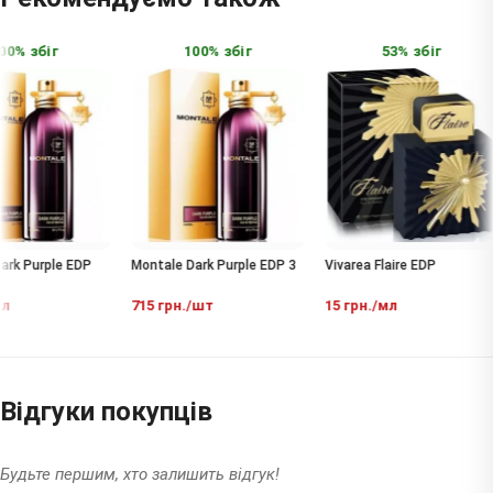
0% збіг
100% збіг
53% збіг
rk Purple EDP
Montale Dark Purple EDP 3
Vivarea Flaire EDP
л
715 грн./шт
15 грн./мл
Відгуки покупців
Будьте першим, хто залишить відгук!