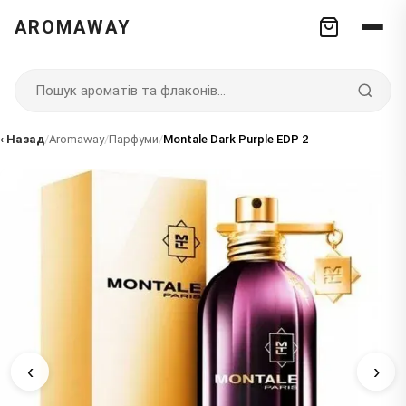
AROMAWAY
‹ Назад
/
Aromaway
/
Парфуми
/
Montale Dark Purple EDP 2
‹
›