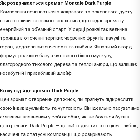
Як розкривається аромат Montale Dark Purple
Композиція починається з яскравого та соковитого дуету
стиглої сливи та свіжого апельсина, що надає аромату
енергійний та об'ємний старт. У серці розквітає велична
троянда в оточенні терпких червоних фруктів, пачулі та
герані, додаючи витонченості та глибини. Фінальний акорд
формує розкішну базу з чуттєвого білого мускусу,
благородного тикового дерева та теплої амбри, що залишає
незабутній і привабливий шлейф.
Кому підійде аромат Dark Purple
Цей аромат створений для жінок, які прагнуть підкреслити
свою індивідуальність та чуттєвість. Він ідеально пасуватиме
сміливим, впевненим у собі особам, які не бояться бути в
центрі уваги. Dark Purple — це вибір для тих, хто цінує глибокі,
насичені та статусні композиції, що розкривають