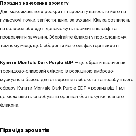
Поради з нанесення аромату
Для максимального розкриття аромату наносьте його на
пульсуючі точки: зап'ястя, шию, за вухами. Кілька розпилень
на волосся або одяг допоможуть посилити шлейф та
продовжити звучання. Зберігайте флакон у прохолодному,
темному місці, щоб зберегти його ольфакторні якості.
Купити Montale Dark Purple EDP
— це обрати насичений
трояндово-сливовий еліксир із розкішною амброво-
мускусною базою для створення глибокого та незабутнього
образу. Купити Montale Dark Purple EDP у розпив від 1 мл —
це можливість спробувати оригінал без покупки повного
флакона.
Піраміда ароматів