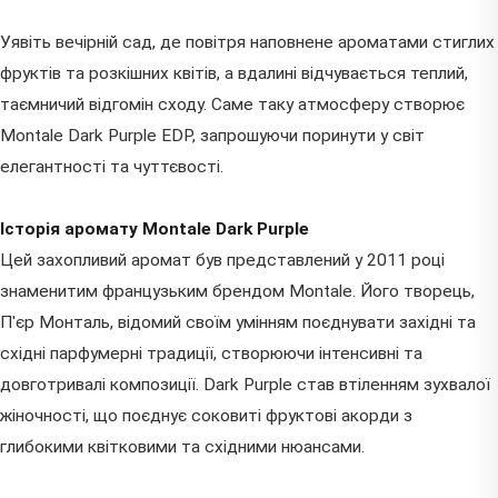
Уявіть вечірній сад, де повітря наповнене ароматами стиглих
фруктів та розкішних квітів, а вдалині відчувається теплий,
таємничий відгомін сходу. Саме таку атмосферу створює
Montale Dark Purple EDP, запрошуючи поринути у світ
елегантності та чуттєвості.
Історія аромату Montale Dark Purple
Цей захопливий аромат був представлений у 2011 році
знаменитим французьким брендом Montale. Його творець,
П'єр Монталь, відомий своїм умінням поєднувати західні та
східні парфумерні традиції, створюючи інтенсивні та
довготривалі композиції. Dark Purple став втіленням зухвалої
жіночності, що поєднує соковиті фруктові акорди з
глибокими квітковими та східними нюансами.