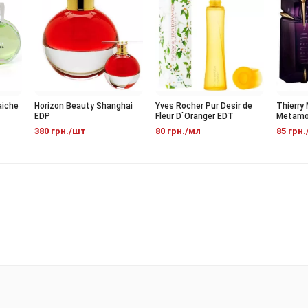
che
Horizon Beauty Shanghai
Yves Rocher Pur Desir de
Thierry Mu
EDP
Fleur D`Oranger EDT
Metamorph
EDP
380 грн./шт
80 грн./мл
85 грн./