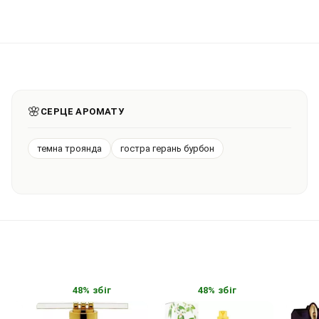
🌸
СЕРЦЕ АРОМАТУ
темна троянда
гостра герань бурбон
48% збіг
48% збіг
4