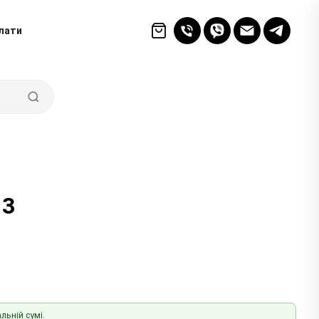
лати
 3
льній сумі.