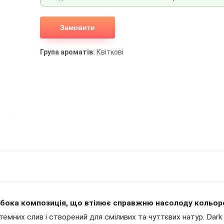
Замовити
Група ароматів:
Квіткові
ибока композиція, що втілює справжню насолоду кольором
темних слив і створений для сміливих та чуттєвих натур. Dar