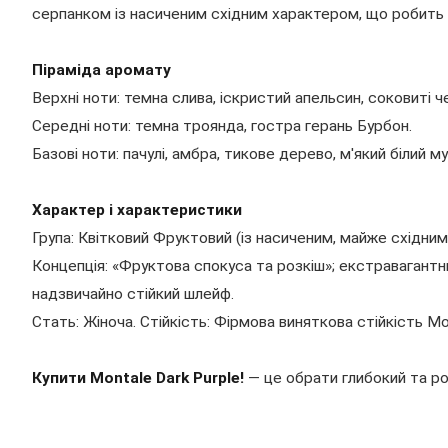
серпанком із насиченим східним характером, що робить й
Піраміда аромату
Верхні ноти: темна слива, іскристий апельсин, соковиті ч
Середні ноти: темна троянда, гостра герань Бурбон.
Базові ноти: пачулі, амбра, тикове дерево, м'який білий м
Характер і характеристики
Група: Квітковий Фруктовий (із насиченим, майже східни
Концепція: «Фруктова спокуса та розкіш»; екстравагант
надзвичайно стійкий шлейф.
Стать: Жіноча. Стійкість: Фірмова виняткова стійкість Mo
Купити Montale Dark Purple!
— це обрати глибокий та ро