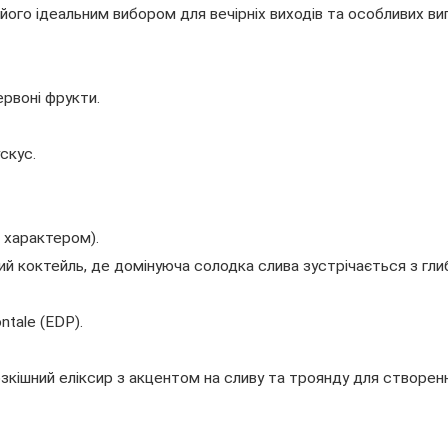
ого ідеальним вибором для вечірніх виходів та особливих вип
ервоні фрукти.
ускус.
м характером).
ний коктейль, де домінуюча солодка слива зустрічається з 
ntale (EDP).
зкішний еліксир з акцентом на сливу та троянду для створенн