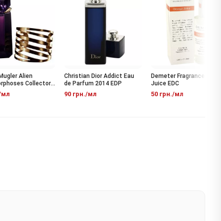
gler Alien
Christian Dior Addict Eau
Demeter Fragrance Orange
oses Collector
de Parfum 2014 EDP
Juice EDC
мл
90 грн./мл
50 грн./мл