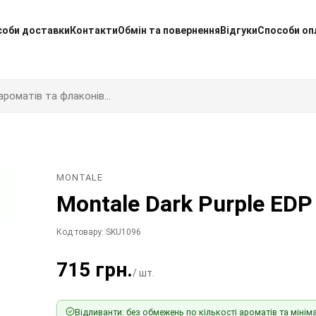
соби доставки
Контакти
Обмін та повернення
Відгуки
Способи оп
MONTALE
Montale Dark Purple EDP
Код товару: SKU1096
715 грн.
/ шт.
Відливанти: без обмежень по кількості ароматів та мініма