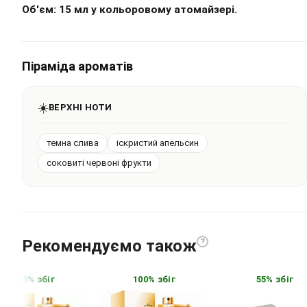
Об'єм: 15 мл у кольоровому атомайзері.
Піраміда ароматів
☀️
ВЕРХНІ НОТИ
темна слива
іскристий апельсин
соковиті червоні фрукти
Рекомендуємо також
?
100% збіг
100% збіг
55% збіг