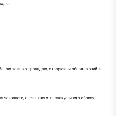
адків.
глибокою темною трояндою, створюючи обволікаючий та
я яскравого, елегантного та спокусливого образу.