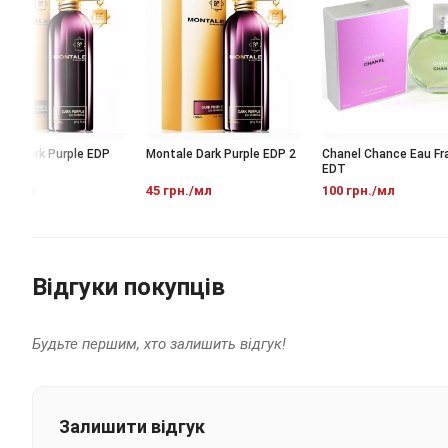
 Dark Purple EDP
Montale Dark Purple EDP 2
Chanel Chance Eau Frai
EDT
./мл
45 грн./мл
100 грн./мл
Відгуки покупців
Будьте першим, хто залишить відгук!
Залишити відгук