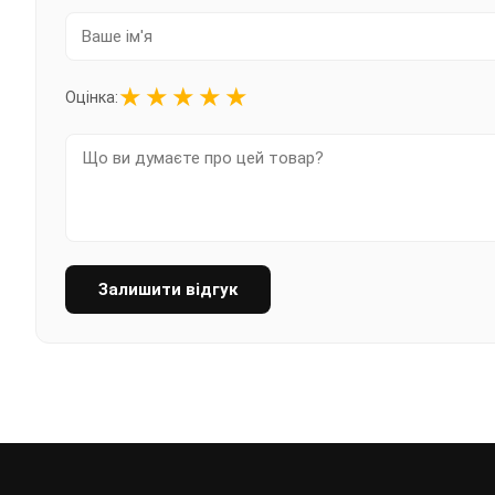
★
★
★
★
★
Оцінка:
Залишити відгук