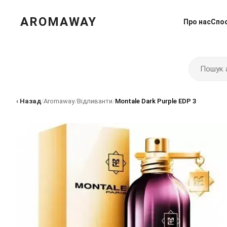
AROMAWAY
Про нас
Спо
‹ Назад
/
Aromaway
/
Відливанти
/
Montale Dark Purple EDP 3