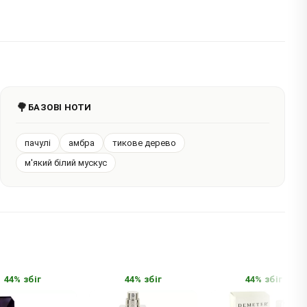
🌳
БАЗОВІ НОТИ
пачулі
амбра
тикове дерево
м'який білий мускус
4% збіг
44% збіг
44% збіг