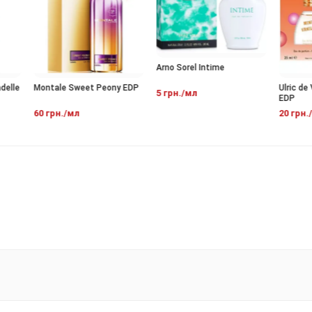
Arno Sorel Intime
lle
Montale Sweet Peony EDP
Ulric de V
5 грн./мл
EDP
60 грн./мл
20 грн./