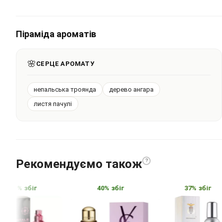
Піраміда ароматів
🌸
СЕРЦЕ АРОМАТУ
непальська троянда
дерево ангара
листя пачулі
Рекомендуємо також
?
41% збіг
40% збіг
37% збіг