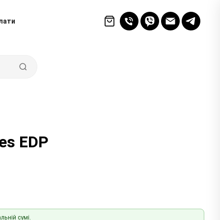
лати
es EDP
льній сумі.