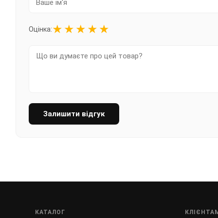
★
★
★
★
★
Оцінка:
Залишити відгук
КАТАЛОГ
КЛІЄНТА