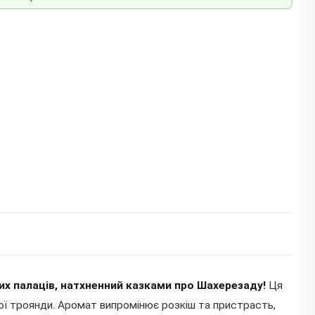
их палаців, натхненний казками про Шахерезаду!
Ця
ої троянди. Аромат випромінює розкіш та пристрасть,