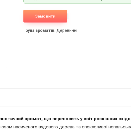
Замовити
Група ароматів:
Деревинні
пнотичний аромат, що переносить у світ розкішних східн
 союзом насиченого вудового дерева та спокусливої непальськ