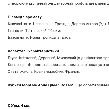
створюючи містичний ольфакторний профіль, ідеальний дл
Піраміда аромату
Ключові ноти: Непальська Троянда, Дерево Ангара (Уд), 
Інші ноти: Таїтянський Гібіскус.
Базові ноти: Ніжна троянда із Граса.
Характер і характеристики
Група: Квітковий, Деревний, Мускусний (з домінантою тро
Концепція: «Королівська розкіш»; аромат, що поєднує в с
Стать: Жіноча. Країна-виробник: Франція.
Купити Montale Aoud Queen Roses!
— це обрати величн
Об'єм: 4 мл.