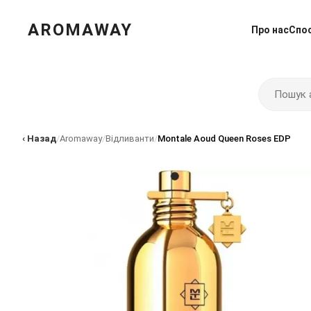
AROMAWAY
Про нас
Спо
‹ Назад
/
Aromaway
/
Відливанти
/
Montale Aoud Queen Roses EDP