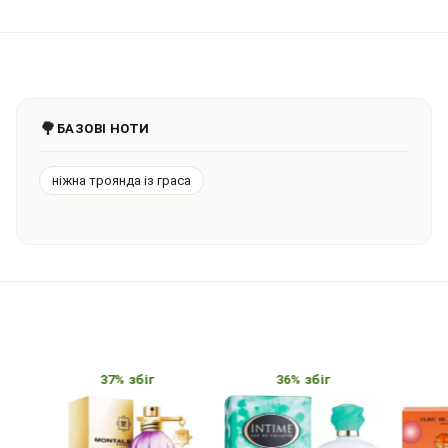
🌳
БАЗОВІ НОТИ
ніжна троянда із граса
37% збіг
36% збіг
3