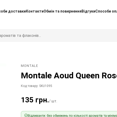
соби доставки
Контакти
Обмін та повернення
Відгуки
Способи оп
MONTALE
Montale Aoud Queen Ros
Код товару: SKU1095
135 грн.
/ шт.
Відливанти: без обмежень по кількості ароматів та мініма