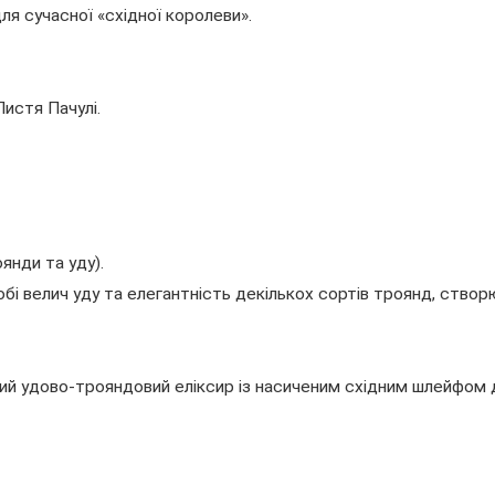
я сучасної «східної королеви».
Листя Пачулі.
янди та уду).
обі велич уду та елегантність декількох сортів троянд, ство
ий удово-трояндовий еліксир із насиченим східним шлейфом 