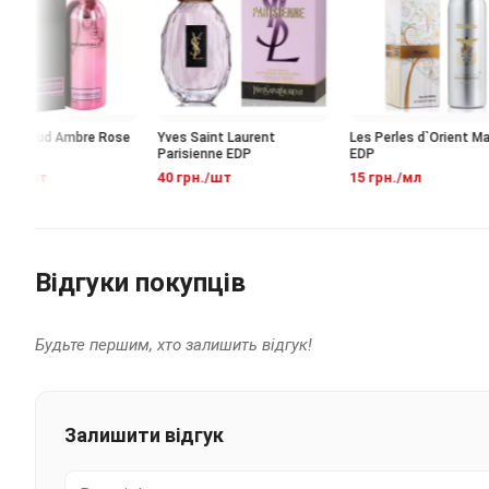
e Aoud Ambre Rose
Yves Saint Laurent
Les Perles d`Orient Made
Parisienne EDP
EDP
н./шт
40 грн./шт
15 грн./мл
Відгуки покупців
Будьте першим, хто залишить відгук!
Залишити відгук