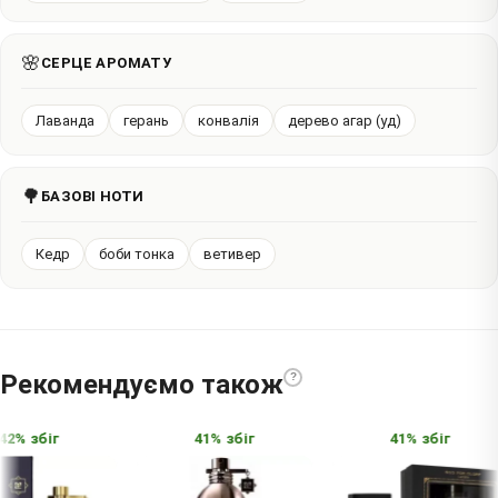
🌸
СЕРЦЕ АРОМАТУ
Лаванда
герань
конвалія
дерево агар (уд)
🌳
БАЗОВІ НОТИ
Кедр
боби тонка
ветивер
Рекомендуємо також
?
2% збіг
41% збіг
41% збіг