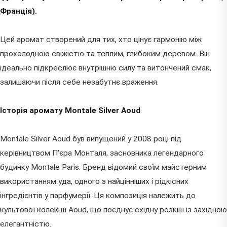
Франція).
Цей аромат створений для тих, хто цінує гармонію між
прохолодною свіжістю та теплим, глибоким деревом. Він
ідеально підкреслює внутрішню силу та витончений смак,
залишаючи після себе незабутнє враження.
Історія аромату Montale Silver Aoud
Montale Silver Aoud був випущений у 2008 році під
керівництвом П'єра Монталя, засновника легендарного
будинку Montale Paris. Бренд відомий своїм майстерним
використанням уда, одного з найцінніших і рідкісних
інгредієнтів у парфумерії. Ця композиція належить до
культової колекції Aoud, що поєднує східну розкіш із західною
елегантністю.