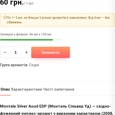
60 грн.
/ 1 мл
По 1–3 мл: не більше 3 різних ароматів в замовленні. Від 4 мл — без
обмежень.
Залишок у флаконі: 86 мл з 100 мл
−
+
Замовити
Група ароматів:
Східні
Опис
Характеристики
Часті запитання
Montale Silver Aoud EDP (Монталь Сільвер Уд) — східно-
фужерний унісекс-аромат з виразним характером (2008,