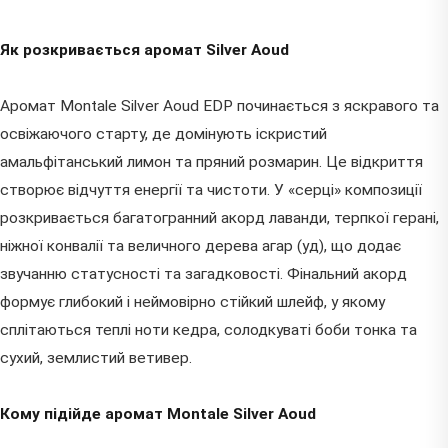
Як розкривається аромат Silver Aoud
Аромат Montale Silver Aoud EDP починається з яскравого та
освіжаючого старту, де домінують іскристий
амальфітанський лимон та пряний розмарин. Це відкриття
створює відчуття енергії та чистоти. У «серці» композиції
розкривається багатогранний акорд лаванди, терпкої герані,
ніжної конвалії та величного дерева агар (уд), що додає
звучанню статусності та загадковості. Фінальний акорд
формує глибокий і неймовірно стійкий шлейф, у якому
сплітаються теплі ноти кедра, солодкуваті боби тонка та
сухий, землистий ветивер.
Кому підійде аромат Montale Silver Aoud