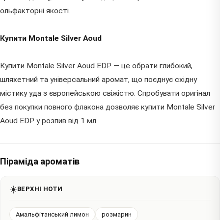
ольфакторні якості.
Купити Montale Silver Aoud
Купити Montale Silver Aoud EDP — це обрати глибокий,
шляхетний та універсальний аромат, що поєднує східну
містику уда з європейською свіжістю. Спробувати оригінал
без покупки повного флакона дозволяє купити Montale Silver
Aoud EDP у розпив від 1 мл.
Піраміда ароматів
☀️
ВЕРХНІ НОТИ
Амальфітанський лимон
розмарин