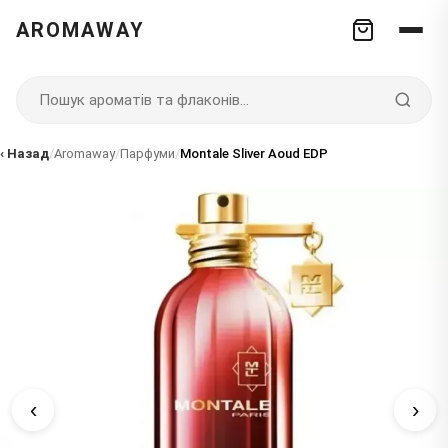
AROMAWAY
‹ Назад
/
Aromaway
/
Парфуми
/
Montale Sliver Aoud EDP
‹
›