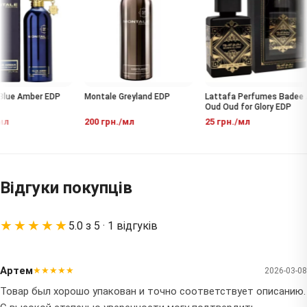
lue Amber EDP
Montale Greyland EDP
Lattafa Perfumes Badee A
Oud Oud for Glory EDP
л
200 грн./мл
25 грн./мл
Відгуки покупців
★★★★★
5.0 з 5 · 1 відгуків
Артем
★★★★★
2026-03-08
Товар был хорошо упакован и точно соответствует описанию.